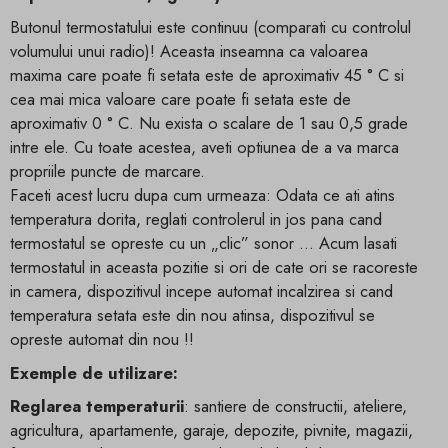
Butonul termostatului este continuu (comparati cu controlul
volumului unui radio)! Aceasta inseamna ca valoarea
maxima care poate fi setata este de aproximativ 45 ° C si
cea mai mica valoare care poate fi setata este de
aproximativ 0 ° C. Nu exista o scalare de 1 sau 0,5 grade
intre ele. Cu toate acestea, aveti optiunea de a va marca
propriile puncte de marcare.
Faceti acest lucru dupa cum urmeaza: Odata ce ati atins
temperatura dorita, reglati controlerul in jos pana cand
termostatul se opreste cu un „clic” sonor ... Acum lasati
termostatul in aceasta pozitie si ori de cate ori se racoreste
in camera, dispozitivul incepe automat incalzirea si cand
temperatura setata este din nou atinsa, dispozitivul se
opreste automat din nou !!
Exemple de utilizare:
Reglarea temperaturii
: santiere de constructii, ateliere,
agricultura, apartamente, garaje, depozite, pivnite, magazii,