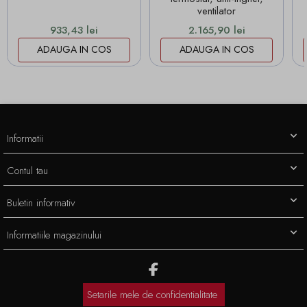
ventilator
Pret
Pret
933,43 lei
2.165,90 lei
ADAUGA IN COS
ADAUGA IN COS
Informatii
Contul tau
Buletin informativ
Informatiile magazinului
Setarile mele de confidentialitate