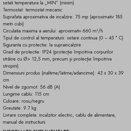
setati temperatura la „MIN” (minim)
Termostat: termostat mecanic
Suprafata aproximativa de incalzire: 75 mp (aproximativ 185
metri cubi)
Circulatia maxima a aerului: aproximativ 660 m³/h
Tipul de control al temperaturii: setare continua (0 ~ 45 ° C)
Siguranta cu protectie: la supraincalzire
Grad de protectie: IP24 (protecție împotriva corpurilor
străine cu Ø> 12,5 mm, precum și protecție împotriva
stropirii)
Dimensiuni produs (inaltime/latime/adancime): 43 x 30 x 39
cm
Nivel de zgomot: 56 dB (A)
Lungime cablu: 115 cm
Culoare: rosu/negru
Greutate: 9.7 kg
Livrare completa: incalzitor electric, cablu de alimentare,
manual de instructiuni