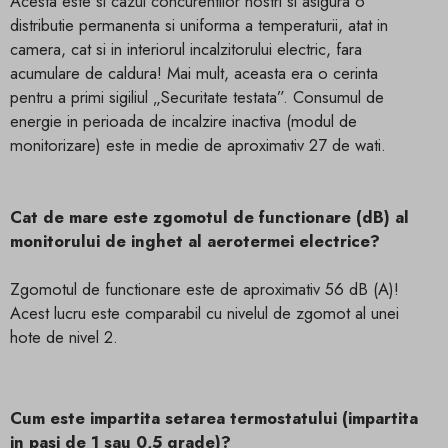
Acesta este si cazul concurentilor nostri si asigura o
distributie permanenta si uniforma a temperaturii, atat in ​​
camera, cat si in interiorul incalzitorului electric, fara
acumulare de caldura! Mai mult, aceasta era o cerinta
pentru a primi sigiliul „Securitate testata”. Consumul de
energie in perioada de incalzire inactiva (modul de
monitorizare) este in medie de aproximativ 27 de wati.
Cat de mare este zgomotul de functionare (dB) al
monitorului de inghet al aerotermei electrice?
Zgomotul de functionare este de aproximativ 56 dB (A)!
Acest lucru este comparabil cu nivelul de zgomot al unei
hote de nivel 2.
Cum este impartita setarea termostatului (impartita
in pasi de 1 sau 0,5 grade)?