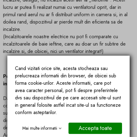
lucru ar putea fi realizat numai cu ventilatorul oprit, dar in
primul rand aerul nu ar fi distribuit uniform in camera si, in al
doilea rand, dispozitivul ar pierde mult din eficienta sa de
incalzire.
(Incalzitoarele noastre electrice nu pot fi comparate cu
incalzitoarele de baie ieftine, care au doar un fir subtire de
incalzire si, de obicei, nici un ventilator integrat!)
Cand vizitati orice site, acesta stocheaza sau
prelucreaza informatii din browser, de obicei sub
Poate fi folosita aeroterma electrica, in regim anti-
forma cookie-urilor. Aceste informatii, care pot
inghet in functionare continua?
avea caracter personal, pot fi despre preferintele
dvs sau dispozitivul de pe care accesati site-ul sunt
Da! Cu toate acestea, va rugam sa retineti ca ventilatorul,
in general folosite astfel incat site-ul sa functioneze
continua sa functioneze din motive tehnice (inclusiv
conform asteptarilor.
supraincalzire). Deci, acesta ruleaza in continuare cand
dispozitivul este in modul de monitorizare sau nu in modul
de incalzire.
Accepta toate
Mai multe informatii
Acesta este si cazul concurentilor si serveste o distributie