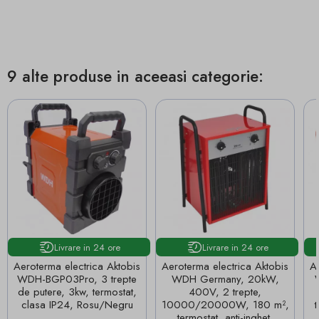
9 alte produse in aceeasi categorie:
Livrare in 24 ore
Livrare in 24 ore
Aeroterma electrica Aktobis
Aeroterma electrica Aktobis
A
WDH-BGP03Pro, 3 trepte
WDH Germany, 20kW,
de putere, 3kw, termostat,
400V, 2 trepte,
clasa IP24, Rosu/Negru
10000/20000W, 180 m²,
termostat, anti-inghet,