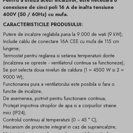
Pentru a utiliza acest incalzitor, este necesara o
conexiune de cinci poli 16 A de inalta tensiune
400V (50 / 60Hz) cu mufa.
CARACTERISTICILE PRODUSULUI:
Putere de incalzire reglabila pana la 9.000 de wati (9 kW);
Include cablu de conectare 16A CEE cu mufa de 115 cm
lungime;
Termostat pentru reglarea si setarea temperaturii dorite
(incalzirea se opreste - ventilatorul continua sa functioneze);
Se pot selecta doua niveluri de caldura (1 = 4500 W si 2 =
9000 W);
Functionarea pura a ventilatorului este posibila si fara o
functie de incalzire;
De asemenea, potrivit pentru functionare continua;
Protejat impotriva stropilor de apa si a corpurilor straine
mici (IP24);
Controlul continuu al temperaturii (0 ~ 45 ° C);
Mecanism de protectie integrat in caz de supraincalzire;