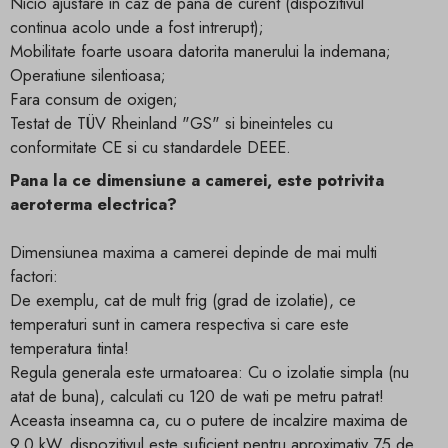
Nicio ajustare in caz de pana de curent (dispozitivul
continua acolo unde a fost intrerupt);
Mobilitate foarte usoara datorita manerului la indemana;
Operatiune silentioasa;
Fara consum de oxigen;
Testat de TÜV Rheinland "GS" si bineinteles cu
conformitate CE si cu standardele DEEE.
Pana la ce dimensiune a camerei, este potrivita
aeroterma electrica?
Dimensiunea maxima a camerei depinde de mai multi
factori:
De exemplu, cat de mult frig (grad de izolatie), ce
temperaturi sunt in camera respectiva si care este
temperatura tinta!
Regula generala este urmatoarea: Cu o izolatie simpla (nu
atat de buna), calculati cu 120 de wati pe metru patrat!
Aceasta inseamna ca, cu o putere de incalzire maxima de
9,0 kW, dispozitivul este suficient pentru aproximativ 75 de