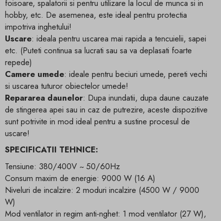
foisoare, spalatorii si pentru utilizare la locul de munca si in
hobby, etc. De asemenea, este ideal pentru protectia
impotriva inghetului!
Uscare
: ideala pentru uscarea mai rapida a tencuielii, sapei
etc. (Puteti continua sa lucrati sau sa va deplasati foarte
repede)
Camere umede
: ideale pentru beciuri umede, pereti vechi
si uscarea tuturor obiectelor umede!
Repararea daunelor
: Dupa inundatii, dupa daune cauzate
de stingerea apei sau in caz de putrezire, aceste dispozitive
sunt potrivite in mod ideal pentru a sustine procesul de
uscare!
SPECIFICATII TEHNICE:
Tensiune: 380/400V ~ 50/60Hz
Consum maxim de energie: 9000 W (16 A)
Niveluri de incalzire: 2 moduri incalzire (4500 W / 9000
W)
Mod ventilator in regim anti-nghet: 1 mod ventilator (27 W),