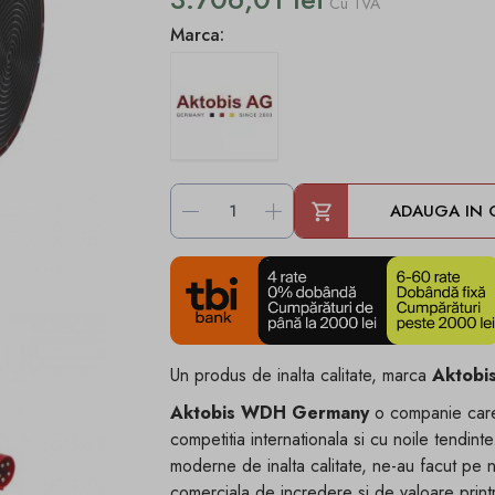
Cu TVA
Marca:
-
+
ADAUGA IN 
Un produs de inalta calitate, marca
Aktob
Aktobis WDH Germany
o companie care 
competitia internationala si cu noile tendint
moderne de inalta calitate, ne-au facut pe 
comerciala de incredere si de valoare printr