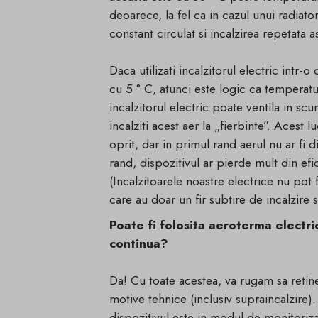
deoarece, la fel ca in cazul unui radiat
constant circulat si incalzirea repetata as
Daca utilizati incalzitorul electric intr
cu 5 ° C, atunci este logic ca temperatu
incalzitorul electric poate ventila in scu
incalziti acest aer la „fierbinte”. Acest l
oprit, dar in primul rand aerul nu ar fi d
rand, dispozitivul ar pierde mult din efic
(Incalzitoarele noastre electrice nu pot 
care au doar un fir subtire de incalzire s
Poate fi folosita aeroterma electri
continua?
Da! Cu toate acestea, va rugam sa retine
motive tehnice (inclusiv supraincalzire)
dispozitivul este in modul de monitoriza