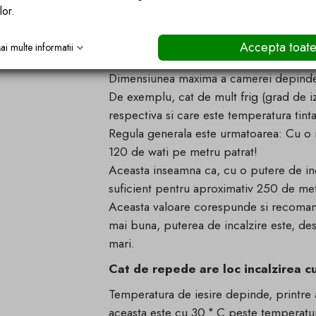
lor.
Desigur, cu conformitate CE si cu stan
Pana la ce dimensiune a camerei, e
Accepta toat
ai multe informatii
Dimensiunea maxima a camerei depinde 
De exemplu, cat de mult frig (grad de i
respectiva si care este temperatura tinta
Regula generala este urmatoarea: Cu o iz
120 de wati pe metru patrat!
Aceasta inseamna ca, cu o putere de in
suficient pentru aproximativ 250 de met
Aceasta valoare corespunde si recomand
mai buna, puterea de incalzire este, des
mari.
Cat de repede are loc incalzirea c
Temperatura de iesire depinde, printre a
aceasta este cu 30 ° C peste temperatura