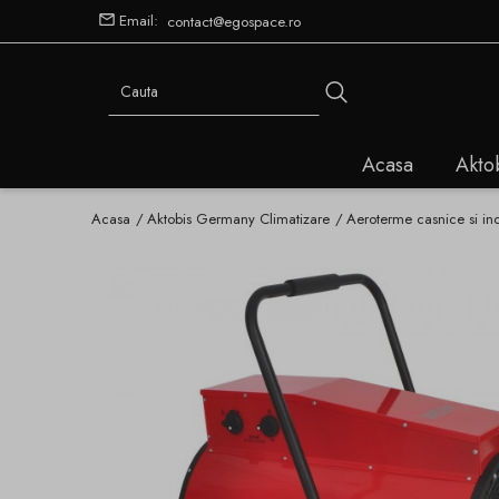
Email:
contact@egospace.ro
Acasa
Akto
Acasa
Aktobis Germany Climatizare
Aeroterme casnice si ind