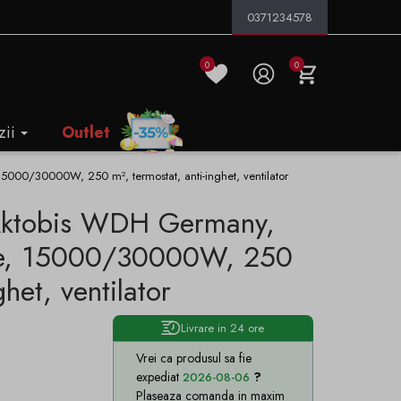
0371234578
0
0
zii
Outlet
5000/30000W, 250 m², termostat, anti-inghet, ventilator
 Aktobis WDH Germany,
te, 15000/30000W, 250
het, ventilator
Livrare in 24 ore
Vrei ca produsul sa fie
expediat
2026-08-06
Plaseaza comanda in maxim