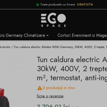
Toate produsele cu livrare
GRATUITA
bis Germany Climatizare
Corturi Eveniment si Maga
ustriale
Tun caldura electric Aktobis WDH Germany, 30kW, 400V, 2 trepte, 1
Tun caldura electric
30kW, 400V, 2 trep
m², termostat, anti-ing

2 produs(e) in stoc
Scrie o recenzie
3.706,01 lei