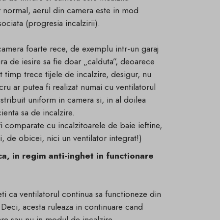
or normal, aerul din camera este in mod
ociata (progresia incalzirii).
-o camera foarte rece, de exemplu intr-un garaj
ra de iesire sa fie doar „calduta”, deoarece
rt timp trece tijele de incalzire, desigur, nu
ucru ar putea fi realizat numai cu ventilatorul
istribuit uniform in camera si, in al doilea
ienta sa de incalzire.
fi comparate cu incalzitoarele de baie ieftine,
i, de obicei, nici un ventilator integrat!)
ca, in regim anti-inghet in functionare
ti ca ventilatorul continua sa functioneze din
. Deci, acesta ruleaza in continuare cand
re sau nu in modul de incalzire.