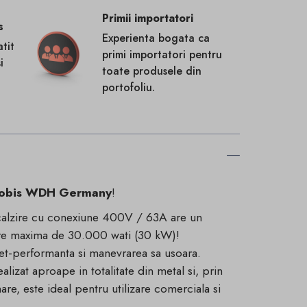
Primii importatori
s
Experienta bogata ca
tit
primi importatori pentru
i
toate produsele din
portofoliu.
obis WDH Germany
!
incalzire cu conexiune 400V / 63A are un
lzire maxima de 30.000 wati (30 kW)!
et-performanta si manevrarea sa usoara.
ealizat aproape in totalitate din metal si, prin
re, este ideal pentru utilizare comerciala si