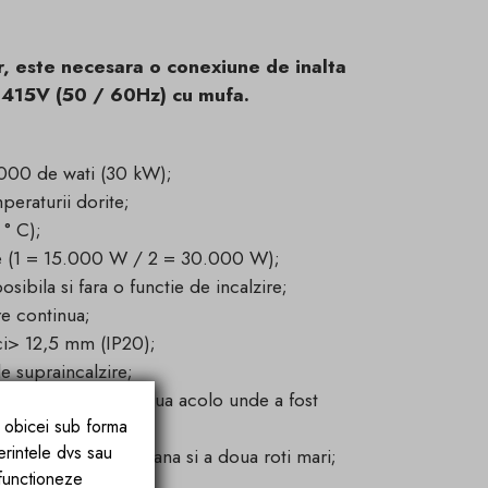
r, este necesara o conexiune de inalta
/ 415V (50 / 60Hz) cu mufa.
0000 de wati (30 kW);
peraturii dorite;
 ° C);
ire (1 = 15.000 W / 2 = 30.000 W);
sibila si fara o functie de incalzire;
re continua;
ici> 12,5 mm (IP20);
e supraincalzire;
(dispozitivul continua acolo unde a fost
e obicei sub forma
erintele dvs sau
e transport la indemana si a doua roti mari;
 functioneze