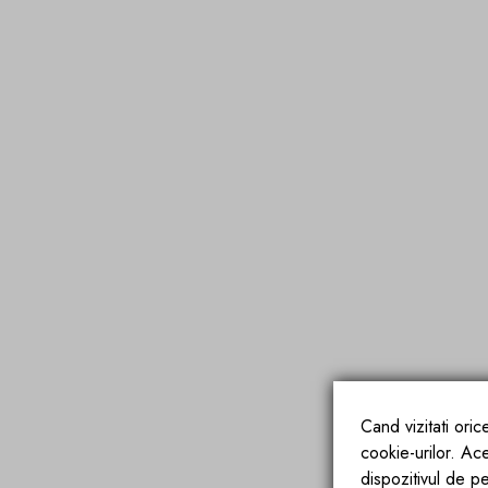
Cand vizitati ori
cookie-urilor. Ac
dispozitivul de pe