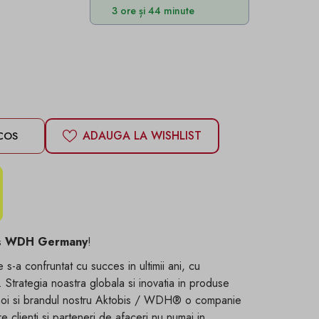
3 ore și 44 minute
ADAUGA LA WISHLIST
COS
is WDH
Germany
!
s-a confruntat cu succes in ultimii ani, cu
e. Strategia noastra globala si inovatia in produse
noi si brandul nostru
Aktobis / WDH®
o companie
e clienti si parteneri de afaceri nu numai in