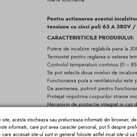
Pentru actionarea acestui incalzito
tensiune cu cinci poli 63 A 380V 
CARACTERISTICILE PRODUSULUI:
Putere de incalzire reglabila pana la 3
Termostat pentru reglarea si setarea tem
Controlul temperaturii continuu (0 ~ 85
Se pot selecta doua niveluri de incalz
Functionarea pura a ventilatorului este po
De asemenea, potrivit pentru functiona
Protejat impotriva corpurilor straine m
Mecanism de protectie integrat in caz d
Nicio ajustare in caz de pana de curent 
ce site, acesta stocheaza sau prelucreaza informatii din browser, d
intrerupt);
este informatii, care pot avea caracter personal, pot fi despre pref
Mobilitate ridicata datorita manerului d
 care accesati site-ul sunt in general folosite astfel incat site-ul sa
Fara consum de oxigen;