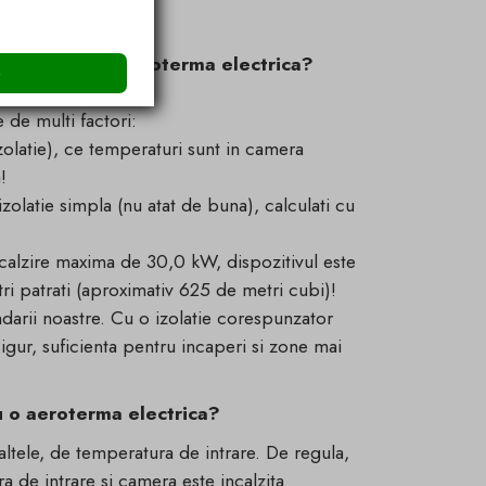
dardele DEEE.
ste potrivita aeroterma electrica?
e
de multi factori:
zolatie), ce temperaturi sunt in camera
!
olatie simpla (nu atat de buna), calculati cu
calzire maxima de 30,0 kW, dispozitivul este
ri patrati (aproximativ 625 de metri cubi)!
arii noastre. Cu o izolatie corespunzator
igur, suficienta pentru incaperi si zone mai
u o aeroterma electrica?
ltele, de temperatura de intrare. De regula,
 de intrare si camera este incalzita