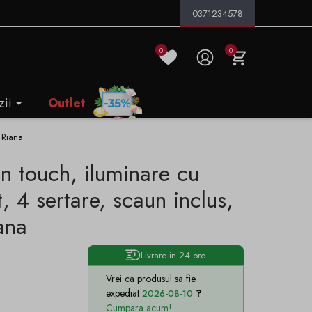
0371234578
0
0
zii
Outlet
 Riana
n touch, iluminare cu
, 4 sertare, scaun inclus,
ana
Livrare in 24 ore
Vrei ca produsul sa fie
expediat
2026-08-10
Cumpara acum!