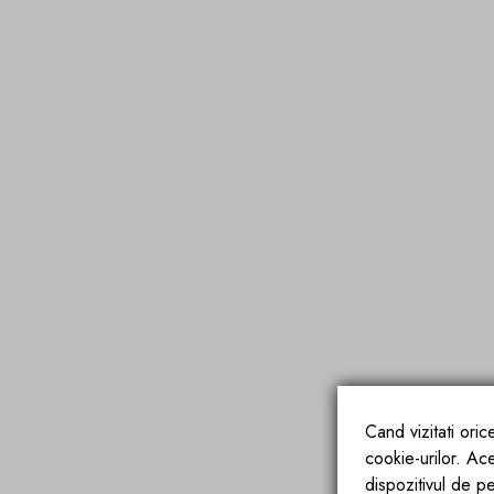
Cand vizitati ori
cookie-urilor. Ac
dispozitivul de pe