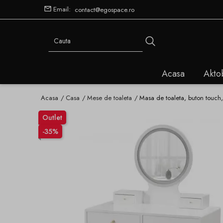
Email:
contact@egospace.ro
Acasa
Akto
Acasa
Casa
Mese de toaleta
Masa de toaleta, buton touch,
Outlet
-35%