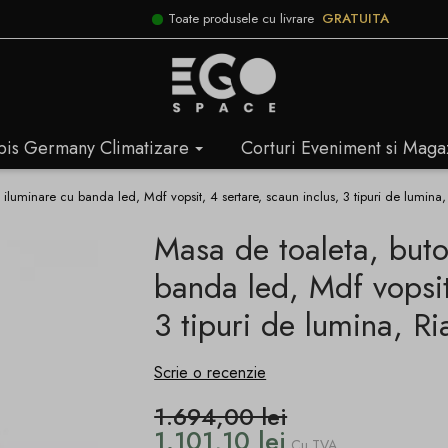
Toate produsele cu livrare
GRATUITA
bis Germany Climatizare
Corturi Eveniment si Maga
 iluminare cu banda led, Mdf vopsit, 4 sertare, scaun inclus, 3 tipuri de lumina,
Masa de toaleta, buto
banda led, Mdf vopsit
3 tipuri de lumina, Ri
Scrie o recenzie
1.694,00 lei
1.101,10 lei
Cu TVA