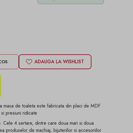
ADAUGA LA WISHLIST
COS
a masa de toaleta este fabricata din placi de MDF
si presiuni ridicate
a
: Cele 4 sertare, dintre care doua mari si doua
a produselor de machiaj, bijuteriilor si accesoriilor