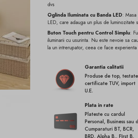
dvs
Oglinda Iluminata cu Banda LED
: Masa 
LED, care adauga un plus de luminozitate si 
Buton Touch pentru Control Simplu
: F
iluminarii cu usurinta. Nu este nevoie sa ca
la un intrerupator, ceea ce face experient
Garantia calitatii
Produse de top, testate
certificate TUV, import
U.E.
Plata in rate
Plateste cu cardul
Personal, Business sau 
Cumparaturi BT, BCR,
BRD, Alpha B., FIrst B.