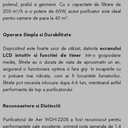
polenul, praful si germenii. Cu o capacitate de filtrare de
200 m³/h si o putere de 60W, acest purificator este ideal
pentru camere de pana la 40 m².
Operare Simpla si Durabilitate
Dispozitivul este foarte usor de utilizat, datorita
ecranului
LCD intuitiv si functiei de timer
. Intr-o gospodarie
medie, filtrele au o durata de viata de aproximativ un an,
asigurand o functionare optima si fara griji. In incaperile cu
o poluare mai ridicata, cum ar fi locuintele fumatorilor,
filtrele pot necesita inlocuire dupa 4-6 luni, mentinand astfel
performanta de top a purificatorului.
Recunoastere si Distinctii
Purificatorul de Aer WDH-220B a fost recunoscut pentru
performantele sale excelente, primind nota generala de 1,4