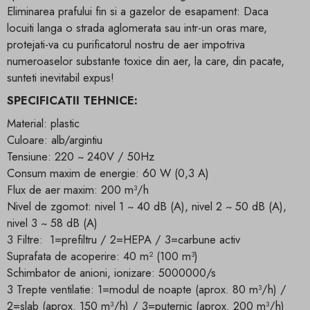
Eliminarea prafului fin si a gazelor de esapament: Daca
locuiti langa o strada aglomerata sau intr-un oras mare,
protejati-va cu purificatorul nostru de aer impotriva
numeroaselor substante toxice din aer, la care, din pacate,
sunteti inevitabil expus!
SPECIFICATII TEHNICE:
Material: plastic
Culoare: alb/argintiu
Tensiune: 220 ~ 240V / 50Hz
Consum maxim de energie: 60 W (0,3 A)
Flux de aer maxim: 200 m³/h
Nivel de zgomot: nivel 1 ~ 40 dB (A), nivel 2 ~ 50 dB (A),
nivel 3 ~ 58 dB (A)
3 Filtre: 1=prefiltru / 2=HEPA / 3=carbune activ
Suprafata de acoperire: 40 m² (100 m³)
Schimbator de anioni, ionizare: 5000000/s
3 Trepte ventilatie: 1=modul de noapte (aprox. 80 m³/h) /
2=slab (aprox. 150 m³/h) / 3=puternic (aprox. 200 m³/h)