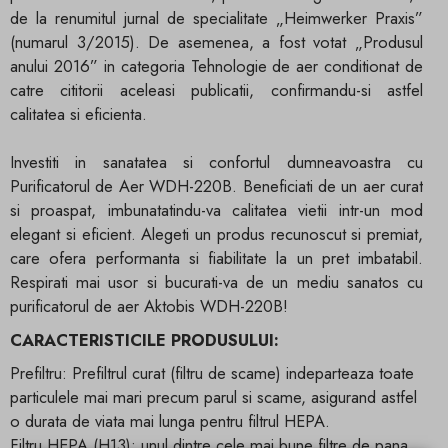
de la renumitul jurnal de specialitate „Heimwerker Praxis”
(numarul 3/2015). De asemenea, a fost votat „Produsul
anului 2016” in categoria Tehnologie de aer conditionat de
catre cititorii aceleasi publicatii, confirmandu-si astfel
calitatea si eficienta.
Investiti in sanatatea si confortul dumneavoastra cu
Purificatorul de Aer WDH-220B. Beneficiati de un aer curat
si proaspat, imbunatatindu-va calitatea vietii intr-un mod
elegant si eficient. Alegeti un produs recunoscut si premiat,
care ofera performanta si fiabilitate la un pret imbatabil.
Respirati mai usor si bucurati-va de un mediu sanatos cu
purificatorul de aer Aktobis WDH-220B!
CARACTERISTICILE PRODUSULUI:
Prefiltru: Prefiltrul curat (filtru de scame) indeparteaza toate
particulele mai mari precum parul si scame, asigurand astfel
o durata de viata mai lunga pentru filtrul HEPA.
Filtru HEPA (H13): unul dintre cele mai bune filtre de pana