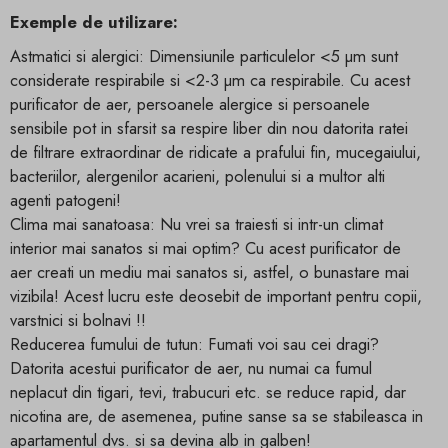
Exemple de utilizare:
Astmatici si alergici: Dimensiunile particulelor <5 µm sunt
considerate respirabile si <2-3 µm ca respirabile. Cu acest
purificator de aer, persoanele alergice si persoanele
sensibile pot in sfarsit sa respire liber din nou datorita ratei
de filtrare extraordinar de ridicate a prafului fin, mucegaiului,
bacteriilor, alergenilor acarieni, polenului si a multor alti
agenti patogeni!
Clima mai sanatoasa: Nu vrei sa traiesti si intr-un climat
interior mai sanatos si mai optim? Cu acest purificator de
aer creati un mediu mai sanatos si, astfel, o bunastare mai
vizibila! Acest lucru este deosebit de important pentru copii,
varstnici si bolnavi !!
Reducerea fumului de tutun: Fumati voi sau cei dragi?
Datorita acestui purificator de aer, nu numai ca fumul
neplacut din tigari, tevi, trabucuri etc. se reduce rapid, dar
nicotina are, de asemenea, putine sanse sa se stabileasca in
apartamentul dvs. si sa devina alb in galben!