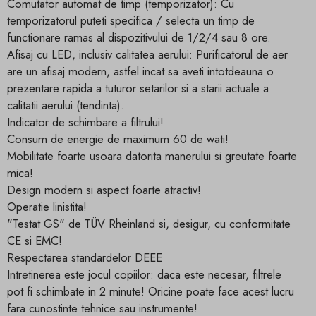
Comutator automat de timp (temporizator): Cu
temporizatorul puteti specifica / selecta un timp de
functionare ramas al dispozitivului de 1/2/4 sau 8 ore.
Afisaj cu LED, inclusiv calitatea aerului: Purificatorul de aer
are un afisaj modern, astfel incat sa aveti intotdeauna o
prezentare rapida a tuturor setarilor si a starii actuale a
calitatii aerului (tendinta).
Indicator de schimbare a filtrului!
Consum de energie de maximum 60 de wati!
Mobilitate foarte usoara datorita manerului si greutate foarte
mica!
Design modern si aspect foarte atractiv!
Operatie linistita!
"Testat GS" de TÜV Rheinland si, desigur, cu conformitate
CE si EMC!
Respectarea standardelor DEEE
Intretinerea este jocul copiilor: daca este necesar, filtrele
pot fi schimbate in 2 minute! Oricine poate face acest lucru
fara cunostinte tehnice sau instrumente!