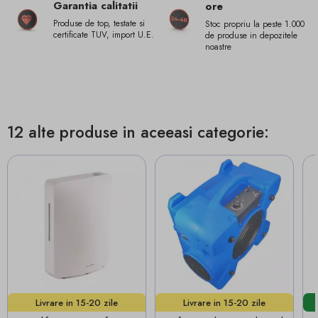
Garantia calitatii
ore
Produse de top, testate si
Stoc propriu la peste 1.000
certificate TUV, import U.E.
de produse in depozitele
noastre
12 alte produse in aceeasi categorie:
Livrare in 15-20 zile
Livrare in 15-20 zile
lucrătoare!
lucrătoare!