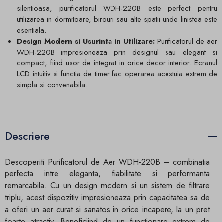
silentioasa, purificatorul WDH-220B este perfect pentru
utilizarea in dormitoare, birouri sau alte spatii unde linistea este
esentiala.
Design Modern si Usurinta in Utilizare:
Purificatorul de aer
WDH-220B impresioneaza prin designul sau elegant si
compact, fiind usor de integrat in orice decor interior. Ecranul
LCD intuitiv si functia de timer fac operarea acestuia extrem de
simpla si convenabila.
Descriere
Descoperiti Purificatorul de Aer WDH-220B – combinatia
perfecta intre eleganta, fiabilitate si performanta
remarcabila. Cu un design modern si un sistem de filtrare
triplu, acest dispozitiv impresioneaza prin capacitatea sa de
a oferi un aer curat si sanatos in orice incapere, la un pret
foarte atractiv. Beneficiind de un functionare extrem de