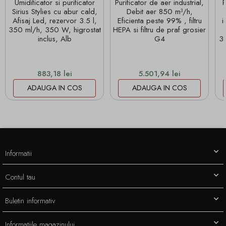
Umidificator si purificator
Purificator de aer industrial,
P
Sirius Stylies cu abur cald,
Debit aer 850 m³/h,
Afisaj Led, rezervor 3.5 l,
Eficienta peste 99% , filtru
i
350 ml/h, 350 W, higrostat
HEPA si filtru de praf grosier
inclus, Alb
G4
3
Pret
Pret
883,18 lei
5.501,94 lei
ADAUGA IN COS
ADAUGA IN COS
Informatii
Contul tau
Buletin informativ
Informatiile magazinului