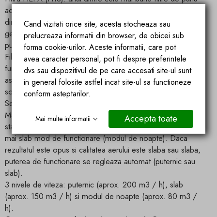
acum, acest filtru de marca capteaza si filtreaza particule cu
dimensiuni de pana la 0,0003 mm. Aceasta include polen,
Cand vizitati orice site, acesta stocheaza sau
germeni, virusi, spori de mucegai si praf cu o rata de
prelucreaza informatii din browser, de obicei sub
puritate de 99,97%!
forma cookie-urilor. Aceste informatii, care pot
Filtru cu carbune activ: absoarbe si curata multe tipuri de
avea caracter personal, pot fi despre preferintele
fum si mirosuri (de exemplu, fumul de tigara) si, de
dvs sau dispozitivul de pe care accesati site-ul sunt
asemenea, ajuta la descompunerea fumului, gazelor si
in general folosite astfel incat site-ul sa functioneze
solventilor toxici.
conform asteptarilor.
Senzor de aer / modul automat (optional comutabil):
Masureaza automat calitatea aerului. Daca calitatea aerului
Accepta toate
Mai multe informatii
stabilita este buna, purificatorul de aer trece automat la cel
mai slab mod de functionare (modul de noapte). Daca
rezultatul este opus si calitatea aerului este slaba sau slaba,
puterea de functionare se regleaza automat (puternic sau
slab).
3 nivele de viteza: puternic (aprox. 200 m3 / h), slab
(aprox. 150 m3 / h) si modul de noapte (aprox. 80 m3 /
h).