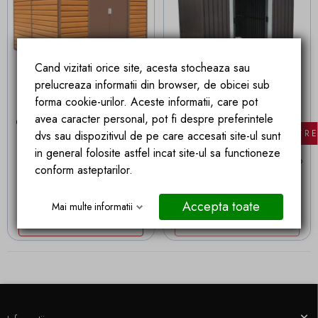
Stoc epuizat

Cand vizitati orice site, acesta stocheaza sau
prelucreaza informatii din browser, de obicei sub
forma cookie-urilor. Aceste informatii, care pot
Livrare in 24 ore
avea caracter personal, pot fi despre preferintele
Casuta, magazie depozitare,
Casuta, magazie depozitare,
FILTR
otel galvanizat, dimensiune:
otel galvanizat, dimensiune:
dvs sau dispozitivul de pe care accesati site-ul sunt
181 x 267 x 198 cm ,
312 x 257 x 202 cm
in general folosite astfel incat site-ul sa functioneze
ventilatie, imitatie lemn, Ego-
,Antracit, ventilatie, Ego-Gino
conform asteptarilor.
Ivo
Pret
Pret de baza
2.059,66 lei
3.188,59 lei
Economisesti
1,128.93 lei
Accepta toate
Mai multe informatii
ADAUGA IN COS
STOC EPUIZAT