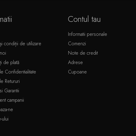
matii
Contul tau
Informatii personale
i condiții de utilizare
Comenzi
noi
Note de credit
ți de plată
Adrese
de Confidentialitate
Cupoane
de Retururi
si Garantii
ent campanii
eaza-ne
e-ului