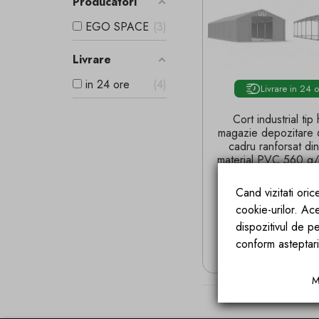
Producatori
EGO SPACE
3
Livrare
in 24 ore
4
Livrare in 24 
Cort industrial tip 
magazie depozitare 
cadru ranforsat din
material PVC 560 g/
Cand vizitati ori
Pret
Pret 
8.486,94 lei
9.607
cookie-urilor. Ac
Economisesti
1,120.
dispozitivul de pe
conform asteptari
ADAUGA IN
M