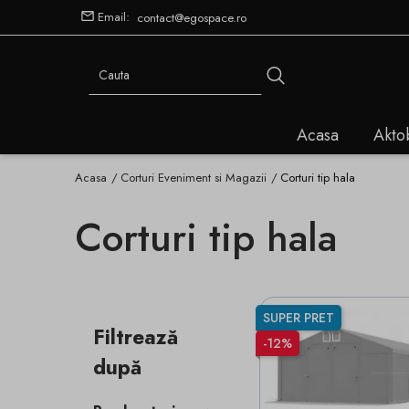
Email:
contact@egospace.ro
Acasa
Akto
Acasa
Corturi Eveniment si Magazii
Corturi tip hala
Corturi tip hala
SUPER PRET
Filtrează
-12%
după