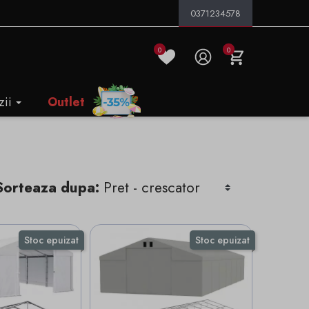
0371234578
0
0
zii
Outlet
Sorteaza dupa:
Stoc epuizat
Stoc epuizat