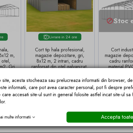
Stoc 

ore
Livrare in 24 ore
hala,
Cort tip hala profesional,
Cort industr
6x12 m,
magazie depozitare, gri,
magazie depo
 otel,
8x12 m, 2 intrari, cadru
cadru ranfor
m2, Gri
ranforsat din otel galvanizat,
material P
PVC 560g/m2
A
(2)
ce site, acesta stocheaza sau prelucreaza informatii din browser, d
de baza
,40 lei
este informatii, care pot avea caracter personal, pot fi despre pref
Pret
46 lei
10.887,58 lei
 care accesati site-ul sunt in general folosite astfel incat site-ul sa
lor.
 COS
ADAUGA IN COS
STO
Accepta toat
ai multe informatii