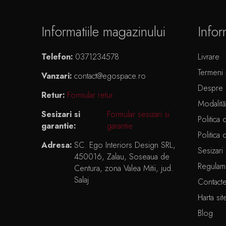
Informatiile magazinului
Infor
Telefon:
0371234578
Livrare
Termeni ș
Vanzari:
contact@egospace.ro
Despre 
Retur:
Formular retur
Modalită
Sesizari si
Formular sesizari si
Politica 
garantie:
garantie
Politica 
Adresa:
SC. Ego Interiors Design SRL,
Sesizari 
450016, Zalau, Soseaua de
Regulam
Centura, zona Valea Mitii, jud.
Salaj
Contact
Harta sit
Blog