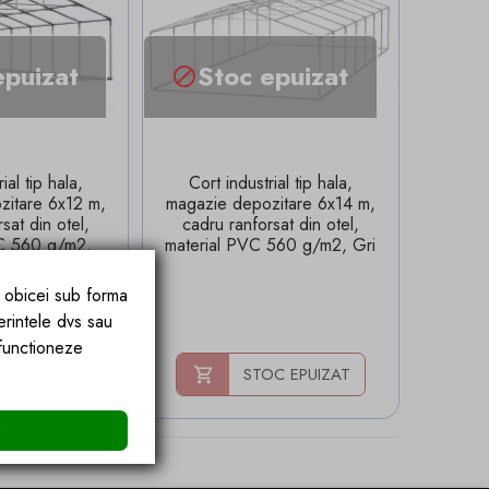
epuizat
Stoc epuizat

ial tip hala,
Cort industrial tip hala,
zitare 6x12 m,
magazie depozitare 6x14 m,
sat din otel,
cadru ranforsat din otel,
VC 560 g/m2,
material PVC 560 g/m2, Gri
lb
e obicei sub forma
erintele dvs sau
(1)
 functioneze
C EPUIZAT
STOC EPUIZAT
e