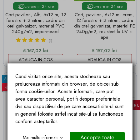
Livrare in 24 ore
Livrare in 24 ore
Cort pavilion, Alb, 6x12 m, 12
Cort, pavilion, 6x12 m, crem,
ferestre + 2 intrari, cadru din
12 ferestre + 2 intrari, cadru
otel galvanizat, material PVC
din otel galvanizat, material PE
240g/m2, impermeabil
240g/m2, rezistent la UV si
apa
(1)
Pret
Pret
5.157,02 lei
5.157,02 lei
ADAUGA IN COS
ADAUGA IN COS
Cand vizitati orice site, acesta stocheaza sau
SUPER PRET
prelucreaza informatii din browser, de obicei sub
-21%
forma cookie-urilor. Aceste informatii, care pot
avea caracter personal, pot fi despre preferintele
FILTR
dvs sau dispozitivul de pe care accesati site-ul sunt
in general folosite astfel incat site-ul sa functioneze
conform asteptarilor.
Accepta toate
Mai multe informatii