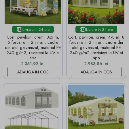
Livrare in 24 ore
Livrare in 24 ore
Cort, pavilion, crem, 3x6 m,
Cort, pavilion, crem, 4x8 m, 8
6 ferestre + 2 intrari, cadru
ferestre + 2 intrari, cadru din
din otel galvanizat, material PE
otel galvanizat, material PE
240 g/m2, rezistent la UV si
240 g/m2, rezistent la UV si
apa
apa
Pret
Pret
2.361,92 lei
2.983,86 lei
ADAUGA IN COS
ADAUGA IN COS