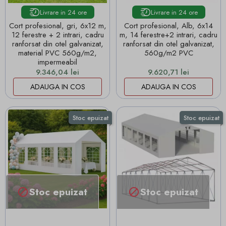
Livrare in 24 ore
Livrare in 24 ore
Cort profesional, gri, 6x12 m,
Cort profesional, Alb, 6x14
12 ferestre + 2 intrari, cadru
m, 14 ferestre+2 intrari, cadru
ranforsat din otel galvanizat,
ranforsat din otel galvanizat,
material PVC 560g/m2,
560g/m2 PVC
impermeabil
Pret
Pret
9.346,04 lei
9.620,71 lei
ADAUGA IN COS
ADAUGA IN COS
Stoc epuizat
Stoc epuizat
Stoc epuizat
Stoc epuizat

