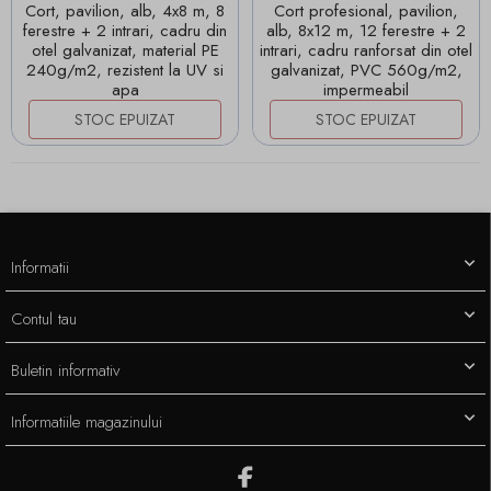
Cort, pavilion, alb, 4x8 m, 8
Cort profesional, pavilion,
ferestre + 2 intrari, cadru din
alb, 8x12 m, 12 ferestre + 2
otel galvanizat, material PE
intrari, cadru ranforsat din otel
240g/m2, rezistent la UV si
galvanizat, PVC 560g/m2,
apa
impermeabil
STOC EPUIZAT
STOC EPUIZAT
Informatii
Contul tau
Buletin informativ
Informatiile magazinului