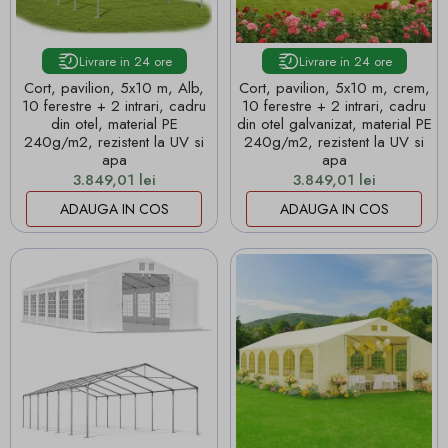
Livrare in 24 ore
Livrare in 24 ore
Cort, pavilion, 5x10 m, Alb,
Cort, pavilion, 5x10 m, crem,
10 ferestre + 2 intrari, cadru
10 ferestre + 2 intrari, cadru
din otel, material PE
din otel galvanizat, material PE
240g/m2, rezistent la UV si
240g/m2, rezistent la UV si
apa
apa
Pret
Pret
3.849,01 lei
3.849,01 lei
ADAUGA IN COS
ADAUGA IN COS