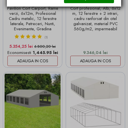
Livrare in 24 ore
Livrare in 24 ore
Pavilion Cort Carport, Rame
Cort profesional, Alb, 6x12
verzi, 6x12m, Profesional
m, 12 ferestre + 2 intrari,
Cadru metalic, 12 ferestre
cadru ranforsat din otel
laterale, Petreceri, Nunti,
galvanizat, material PVC
Evenimente, Gradina
560g/m2, impermeabil
(1)
Pret
Pret de baza
5.354,25 lei
6.800,20 lei
Pret
Economisesti
1,445.95 lei
9.346,04 lei
ADAUGA IN COS
ADAUGA IN COS