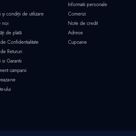
Informatii personale
și condiții de utilizare
Comenzi
 noi
Note de credit
ăți de plată
Adrese
 de Confidentialitate
Cupoane
a de Retururi
 si Garantii
ment campanii
teaza-ne
te-ului