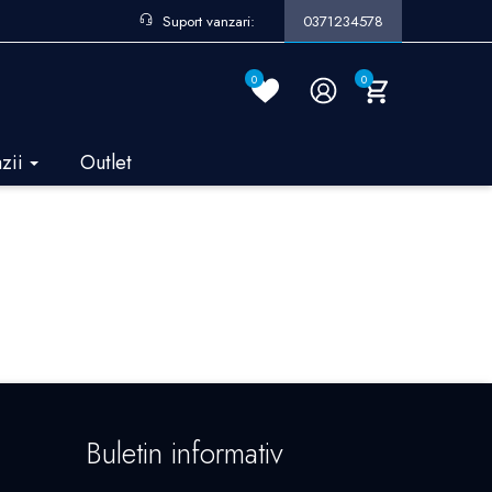
Suport vanzari:
0371234578
0
0
azii
Outlet
Buletin informativ