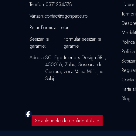
Telefon:
0371234578
Livrare
Termeni 
Vanzari:
contact@egospace.ro
Despre
Retur:
Formular retur
Modalit
Sesizari si
Formular sesizari si
Politica
garantie:
garantie
Politic
Adresa:
SC. Ego Interiors Design SRL,
Sesizari
450016, Zalau, Soseaua de
Regula
Centura, zona Valea Mitii, jud.
Salaj
Contac
Harta si
Blog
Setarile mele de confidentialitate