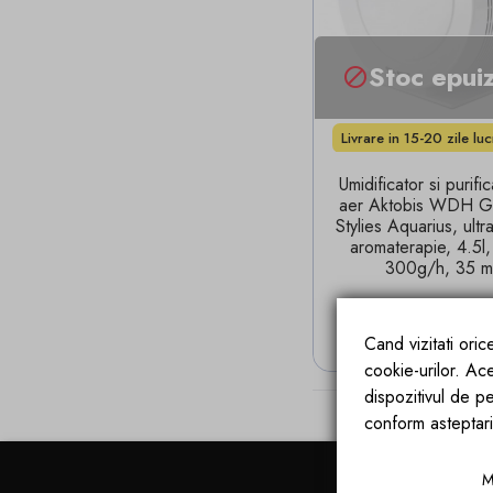
Stoc epui

Livrare in 15-20 zile lu
Umidificator si purifi
aer Aktobis WDH G
Stylies Aquarius, ultr
aromaterapie, 4.5l
300g/h, 35 m
STOC EPU
Cand vizitati ori
cookie-urilor. Ac
dispozitivul de pe
conform asteptari
M