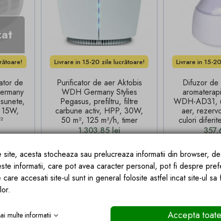
zat
crătoare!
Livrare in 15-20 zile lucrătoare!
Livrare in 15-20
cator de
Purificator de aer Aktobis
Difuzor de 
ermany
WDH Germany Stylies
aromatera
asunete,
Pegasus, prefiltru, filtre
WDH-AD31, um
, 15W,
carbune activ, HPP, 30W,
aer, rezer
²
50 m², 125 m³/h, timer
culori diferi
Pret
Pret
1.303,85 lei
357,
IZAT
ADAUGA IN COS
ADA
ce site, acesta stocheaza sau prelucreaza informatii din browser, d
este informatii, care pot avea caracter personal, pot fi despre pref
 care accesati site-ul sunt in general folosite astfel incat site-ul sa
lor.
Accepta toat
ai multe informatii