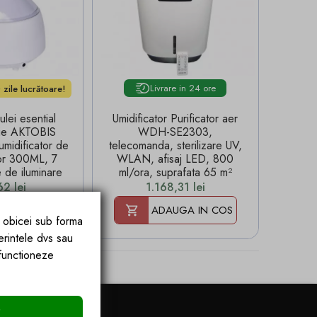
Livrare in 24 ore
 zile lucrătoare!
ulei esential
Umidificator Purificator aer
pie AKTOBIS
WDH-SE2303,
idificator de
telecomanda, sterilizare UV,
vor 300ML, 7
WLAN, afisaj LED, 800
te de iluminare
ml/ora, suprafata 65 m²
Pret
62 lei
1.168,31 lei
UGA IN COS
ADAUGA IN COS
e obicei sub forma
erintele dvs sau
 functioneze
e