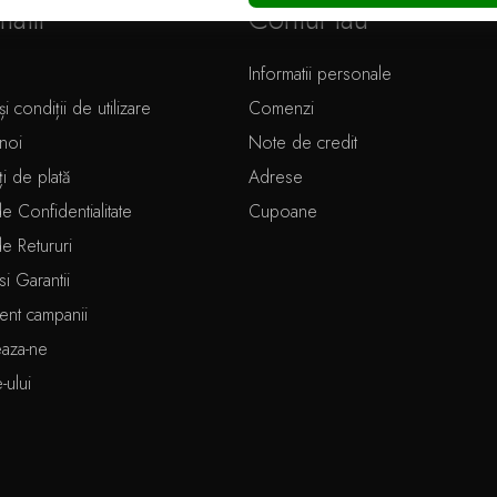
matii
Contul tau
Informatii personale
i condiții de utilizare
Comenzi
noi
Note de credit
ți de plată
Adrese
de Confidentialitate
Cupoane
de Retururi
si Garantii
ent campanii
eaza-ne
e-ului