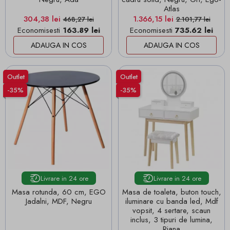
Atlas
Pret
Pret de baza
Pret
Pret de baza
304,38 lei
1.366,15 lei
468,27 lei
2.101,77 lei
Economisesti
163.89 lei
Economisesti
735.62 lei
ADAUGA IN COS
ADAUGA IN COS
Outlet
Outlet
-35%
-35%
Livrare in 24 ore
Livrare in 24 ore
Masa rotunda, 60 cm, EGO
Masa de toaleta, buton touch,
Jadalni, MDF, Negru
iluminare cu banda led, Mdf
vopsit, 4 sertare, scaun
inclus, 3 tipuri de lumina,
Riana