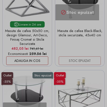
Stoc epuizat

Livrare in 24 ore
Masuta de cafea 50x50 cm,
Masuta de cafea Black-Black,
design Glamour, Art-Deco,
sticla securizata, 45x40 cm
Finisaj Cromat si Sticla
Securizata
Pret
Pret de baza
482,05 lei
741,61 lei
Economisesti
259.56 lei
ADAUGA IN COS
STOC EPUIZAT
Outlet
Stoc epuizat
Outlet
-35%
-35%