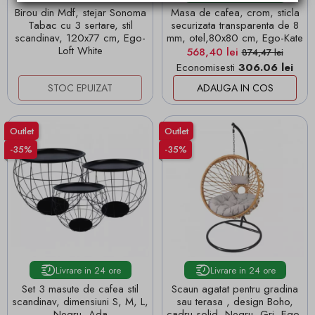
Birou din Mdf, stejar Sonoma
Masa de cafea, crom, sticla
Tabac cu 3 sertare, stil
securizata transparenta de 8
scandinav, 120x77 cm, Ego-
mm, otel,80x80 cm, Ego-Kate
Loft White
Pret
Pret de baza
568,40 lei
874,47 lei
Economisesti
306.06 lei
STOC EPUIZAT
ADAUGA IN COS
Outlet
Outlet
-35%
-35%
Livrare in 24 ore
Livrare in 24 ore
Set 3 masute de cafea stil
Scaun agatat pentru gradina
scandinav, dimensiuni S, M, L,
sau terasa , design Boho,
Negru, Ada
cadru solid, Negru, Gri, Ego-