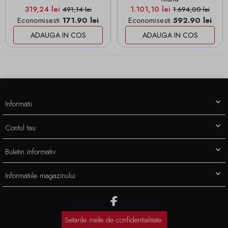
Pret
Pret de baza
Pret
Pret de baza
319,24 lei
1.101,10 lei
491,14 lei
1.694,00 lei
Economisesti
171.90 lei
Economisesti
592.90 lei
ADAUGA IN COS
ADAUGA IN COS
Informatii
Contul tau
Buletin informativ
Informatiile magazinului
Setarile mele de confidentialitate