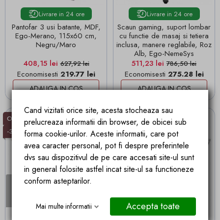
Livrare in 24 ore
Livrare in 24 ore
Pantofar 3 usi batante, MDF,
Scaun gaming, suport lombar
Ego-Merano, 115x60 cm,
cu functie de masaj si tetiera
Negru/Maro
inclusa, manere reglabile, Roz
Alb, Ego-NemeSys
Pret
Pret de baza
Pret
Pret de baza
408,15 lei
511,23 lei
627,92 lei
786,50 lei
Economisesti
219.77 lei
Economisesti
275.28 lei
ADAUGA IN COS
ADAUGA IN COS
Cand vizitati orice site, acesta stocheaza sau
Outlet
Stoc epuizat
Outlet
prelucreaza informatii din browser, de obicei sub
-35%
-35%
forma cookie-urilor. Aceste informatii, care pot
avea caracter personal, pot fi despre preferintele
dvs sau dispozitivul de pe care accesati site-ul sunt
in general folosite astfel incat site-ul sa functioneze
conform asteptarilor.
Stoc epuizat

Accepta toate
Mai multe informatii
Livrare in 24 ore