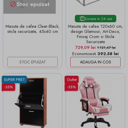
Stoc epuizat

Livrare in 24 ore
Masuta de cafea Clear-Black,
Masuta de cafea 120x60 cm,
sticla securizata, 45x40 cm
design Glamour, Art-Deco,
Finisaj Crom si Sticla
Securizata
Pret
Pret de baza
729,09 lei
1.121,67 lei
Economisesti
392.58 lei
STOC EPUIZAT
ADAUGA IN COS
SUPER PRET
Outlet
-35%
-35%