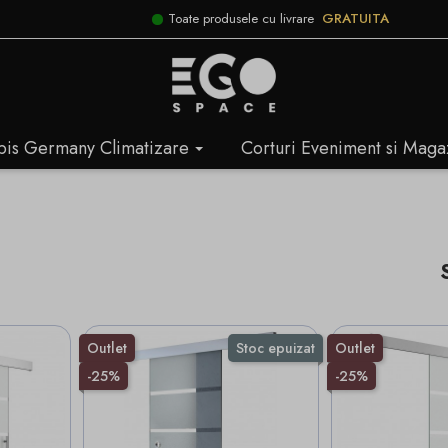
Toate produsele cu livrare
GRATUITA
bis Germany Climatizare
Corturi Eveniment si Maga
Outlet
Stoc epuizat
Outlet
-25%
-25%