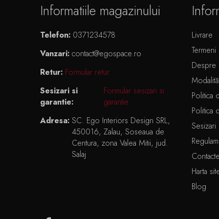
Informatiile magazinului
Infor
Telefon:
0371234578
Livrare
Termeni ș
Vanzari:
contact@egospace.ro
Despre 
Retur:
Formular retur
Modalită
Sesizari si
Formular sesizari si
Politica 
garantie:
garantie
Politica 
Adresa:
SC. Ego Interiors Design SRL,
Sesizari 
450016, Zalau, Soseaua de
Regulam
Centura, zona Valea Mitii, jud.
Salaj
Contact
Harta sit
Blog