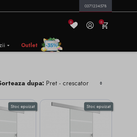
0371234578
0
0
zii
Outlet
Sorteaza dupa:
Stoc epuizat
Stoc epuizat