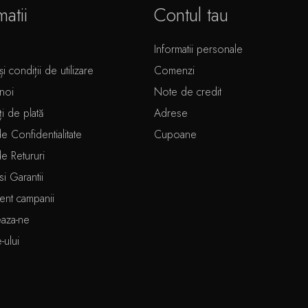
matii
Contul tau
Informatii personale
i condiții de utilizare
Comenzi
noi
Note de credit
ți de plată
Adrese
de Confidentialitate
Cupoane
de Retururi
si Garantii
ent campanii
eaza-ne
e-ului