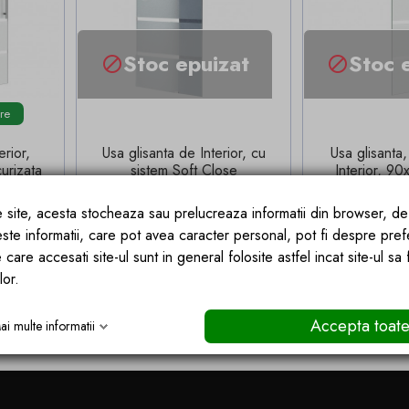
Stoc epuizat
Stoc 


ore
erior,
Usa glisanta de Interior, cu
Usa glisanta,
urizata
sistem Soft Close
Interior, 90
idaj de
77,5x215cm sticla securizata
securizata sa
sablata de 8 mm, ghidaj de
ghidaj 
ce site, acesta stocheaza sau prelucreaza informatii din browser, d
podea
de baza
,25 lei
este informatii, care pot avea caracter personal, pot fi despre pref
6 lei
 care accesati site-ul sunt in general folosite astfel incat site-ul sa
 COS
STOC EPUIZAT
STO
lor.
Accepta toat
ai multe informatii