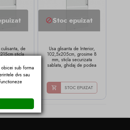
epuizat
Stoc epuizat

 culisanta, de
Usa glisanta de Interior,
x215cm sticla
102,5x205cm, grosime 8
blata de 8 mm,
mm, sticla securizata
de podea
sablata, ghidaj de podea
e obicei sub forma
erintele dvs sau
 functioneze
C EPUIZAT
STOC EPUIZAT
e