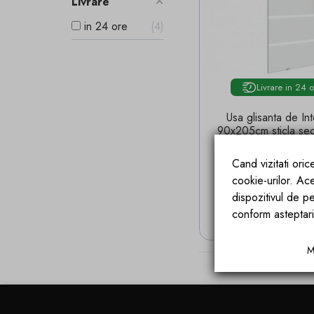
Livrare
in 24 ore
4
Livrare in 24 
Usa glisanta de Int
90x205cm sticla sec
sablata de 8 mm, gh
podea
Cand vizitati ori
Pret
Pret 
1.888,69 lei
2.518
cookie-urilor. Ac
Economisesti
629.5
dispozitivul de pe
ADAUGA IN
conform asteptari
M