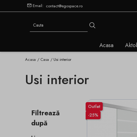
Email:
contact@egospace.ro
Acasa
Akto
Acasa
Casa
Usi interior
Usi interior
Outlet
Filtrează
-25%
după