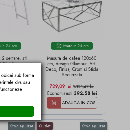
e in 24 ore
Livrare in 24 ore
 2 sertare, stil
Masuta de cafea 120x60
 120x50 cm,
cm, design Glamour, Art-
oft OakWhite
Deco, Finisaj Crom si Sticla
Securizata
e obicei sub forma
erintele dvs sau
Pret
Pret de baza
729,09 lei
1.121,67 lei
 functioneze
69 lei
Economisesti
392.58 lei
UGA IN COS
ADAUGA IN COS
e
Stoc epuizat
Outlet
Stoc epuizat