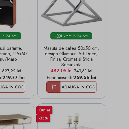
e in 24 ore
Livrare in 24 ore
usi batante,
Masuta de cafea 50x50 cm,
rano, 115x60
design Glamour, Art-Deco,
gru/Maro
Finisaj Cromat si Sticla
Securizata
Pret de baza
Pret
Pret de baza
i
482,05 lei
627,92 lei
741,61 lei
i
219.77 lei
Economisesti
259.56 lei
UGA IN COS
ADAUGA IN COS
Outlet
-35%