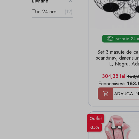
Livrare
in 24 ore
12
Livrare in 24 
Set 3 masute de caf
scandinav, dimensiun
L, Negru, Ad
Pret
Pret 
304,38 lei
468,2
Economisesti
163.8
ADAUGA IN
Outlet
-35%