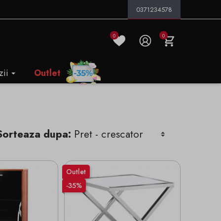
0371234578
0
0
zii
Outlet
Sorteaza dupa:
Outlet
-35%