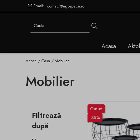
Email:
contact@egospace.ro
Acasa
Akto
Acasa
Casa
Mobilier
Mobilier
Outlet
Filtrează
-35%
după