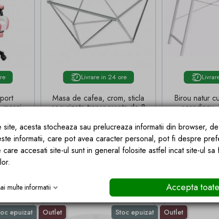
ore
Livrare in 24 ore
Livrar
port
Masa de cafea, crom, sticla
Birou natur cu
e masaj
securizata transparenta de 8
scandinav,
manere
mm, otel,80x80 cm, Ego-
MDF, Ego-L
, Ego-
Kate
ce site, acesta stocheaza sau prelucreaza informatii din browser, d
este informatii, care pot avea caracter personal, pot fi despre pref
de baza
Pret
Pret de baza
568,40 lei
 lei
874,47 lei
 care accesati site-ul sunt in general folosite astfel incat site-ul sa
Pret
8 lei
Economisesti
306.06 lei
600,
lor.
 COS
ADAUGA IN COS
ADA
Accepta toat
ai multe informatii
toc epuizat
Outlet
Stoc epuizat
Outlet