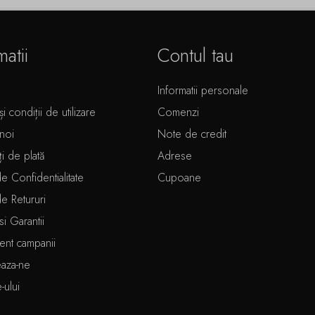
matii
Contul tau
Informatii personale
i condiții de utilizare
Comenzi
noi
Note de credit
ți de plată
Adrese
de Confidentialitate
Cupoane
de Retururi
si Garantii
ent campanii
eaza-ne
e-ului