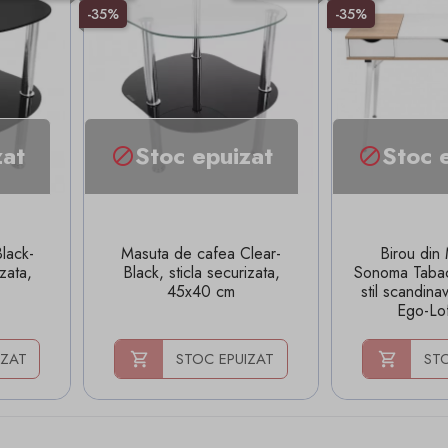
-35%
-35%
zat
Stoc epuizat
Stoc 


lack-
Masuta de cafea Clear-
Birou din 
izata,
Black, sticla securizata,
Sonoma Tabac
45x40 cm
stil scandin
Ego-Lo
IZAT
STOC EPUIZAT
STO