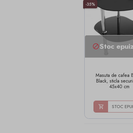
-35%
Stoc epui

Masuta de cafea B
Black, sticla secur
45x40 cm
STOC EPU