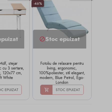
-46%
epuizat
Stoc epuizat

Mdf, stejar
Fotoliu de relaxare pentru
 cu 3 sertare,
living, ergonomic,
av, 120x77 cm,
100%poliester, stil elegant,
ft White
modern, Blue Petrol, Ego-
London
C EPUIZAT
STOC EPUIZAT