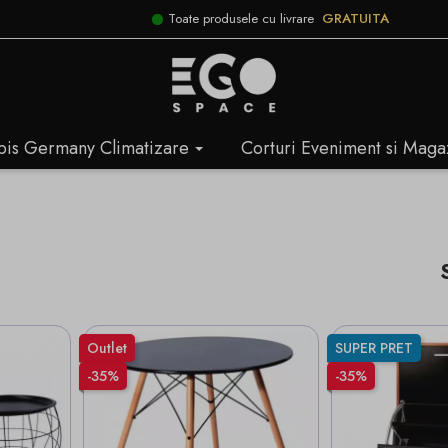
Toate produsele cu livrare
GRATUITA
bis Germany Climatizare
Corturi Eveniment si Maga
Outlet
SUPER PRET
-35%
-35%