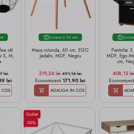
ore
Livrare in 24 ore
Livrar
ea stil
Masa rotunda, 60 cm, EGO
Pantofar 3 
i S, M,
Jadalni, MDF, Negru
MDF, Ego-Me
a
cm, Ne
de baza
Pret
Pret de baza
Pret
319,24 lei
408,15 le
7 lei
491,14 lei
9 lei
Economisesti
171.90 lei
Economisest
 COS
ADAUGA IN COS
ADA
Outlet
-35%