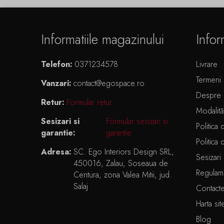
Informatiile magazinului
Infor
Telefon:
0371234578
Livrare
Termeni ș
Vanzari:
contact@egospace.ro
Despre 
Retur:
Formular retur
Modalită
Sesizari si
Formular sesizari si
Politica 
garantie:
garantie
Politica 
Adresa:
SC. Ego Interiors Design SRL,
Sesizari 
450016, Zalau, Soseaua de
Regulam
Centura, zona Valea Mitii, jud.
Salaj
Contact
Harta sit
Blog