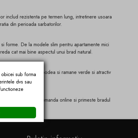
r includ rezistenta pe termen lung, intretinere usoara
ratia din perioada sarbatorilor.
ri si forme. De la modele slim pentru apartamente mici
 reda cat mai bine aspectul unui brad natural.
a apa, nu lasa ace pe podea si ramane verde si atractiv
e obicei sub forma
erintele dvs sau
 functioneze
at si de depozitat. Comanda online si primeste bradul
e