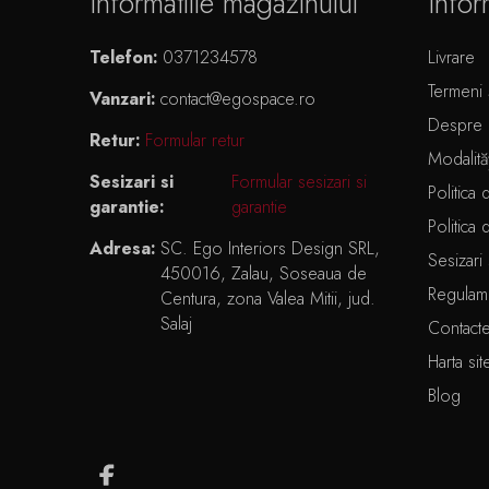
Informatiile magazinului
Infor
Telefon:
0371234578
Livrare
Termeni ș
Vanzari:
contact@egospace.ro
Despre 
Retur:
Formular retur
Modalită
Sesizari si
Formular sesizari si
Politica 
garantie:
garantie
Politica 
Adresa:
SC. Ego Interiors Design SRL,
Sesizari 
450016, Zalau, Soseaua de
Regulam
Centura, zona Valea Mitii, jud.
Salaj
Contact
Harta sit
Blog