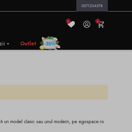
0371234578
0
0
zii
Outlet
resti un model clasic sau unul modern, pe egospace.ro