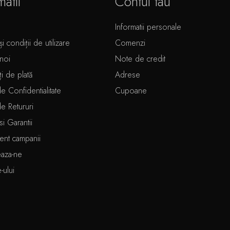
matii
Contul tau
Informatii personale
i condiții de utilizare
Comenzi
noi
Note de credit
ți de plată
Adrese
de Confidentialitate
Cupoane
de Retururi
si Garantii
ent campanii
eaza-ne
e-ului