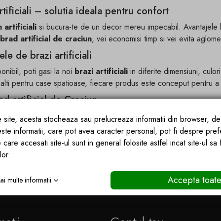
tificiali – solutia ideala pentru confort
artificiali
si bucura-te de un decor mereu impecabil. Avantajele lo
brad artificial de craciun
, vei economisi timp si vei evita aglome
le de brazi artificiali
onibil, poti gasi la noi
brazi artificiali
in diferite dimensiuni, culo
inalti pentru case spatioase, fiecare produs este conceput pentru a
d artificial de Craciun
craciun
iti permite sa decorezi in fiecare an fara griji. Nu necesit
ce site, acesta stocheaza sau prelucreaza informatii din browser, d
a din casa. In plus, reprezinta o alegere ecologica si economica.
este informatii, care pot avea caracter personal, pot fi despre pref
azi de Craciun
 care accesati site-ul sunt in general folosite astfel incat site-ul sa
lor.
i
brazi de craciun artificiali
de calitate superioara, usor de mont
gatit sa devina piesa centrala a sarbatorilor de iarna.
Accepta toat
ai multe informatii