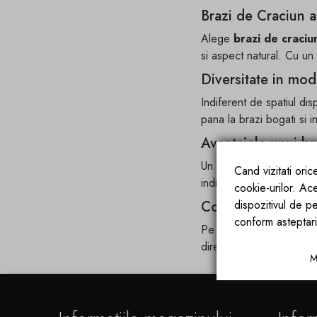
Brazi de Craciun ar
Alege
brazi de craciun 
si aspect natural. Cu un
Diversitate in mode
Indiferent de spatiul disp
pana la brazi bogati si 
Avantajele unui bra
Un
brad artificial de 
Cand vizitati ori
indiferent de temperatur
cookie-urilor. Ac
Comanda online br
dispozitivul de pe
conform asteptari
Pe
egospace.ro
gasest
direct la tine acasa, pre
M