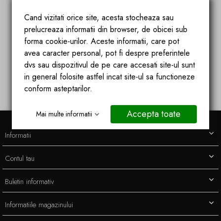
Cand vizitati orice site, acesta stocheaza sau
Blog authors
prelucreaza informatii din browser, de obicei sub
forma cookie-urilor. Aceste informatii, care pot
Ionut Salajan
avea caracter personal, pot fi despre preferintele
Sergiu Marcus
dvs sau dispozitivul de pe care accesati site-ul sunt
in general folosite astfel incat site-ul sa functioneze
conform asteptarilor.
Accepta toate
Mai multe informatii
Informatii
Contul tau
Buletin informativ
Informatiile magazinului