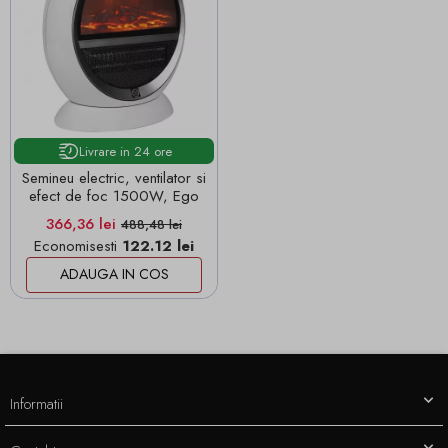
Livrare in 24 ore
Semineu electric, ventilator si
efect de foc 1500W, Ego
Pret
Pret de baza
366,36 lei
488,48 lei
Economisesti
122.12 lei
ADAUGA IN COS
Informatii