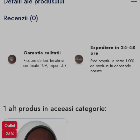
Detalii ale produsului
Recenzii (0)
Expediere in 24-48
Garantia calitatii
ore
Produse de top, testate si
Stoc propriu la peste 1.000
certificate TUV, import U.E.
de produse in depozitele
noastre
1 alt produs in aceeasi categorie:
Outlet
-25%