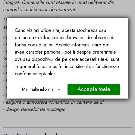
integrat. Comenzile sunt plasate in mod deliberat din
campul vizual si usor de manevrat.
Datorita telecomenzii incluse, puteti schimba cu usurinta
setarile semineului din confortul canapelei.
Cand vizitati orice site, acesta stocheaza sau
- semineu electric cu max. 2000W putere
prelucreaza informatii din browser, de obicei sub
- incalzitor ventilator incorporat
forma cookie-urilor. Aceste informatii, care pot
- Element de incalzire reglabil in 2 trepte (1000W sau
avea caracter personal, pot fi despre preferintele
2000W)
dvs sau dispozitivul de pe care accesati site-ul sunt
- Oprirea termica pentru a proteja impotriva supraincalzirii
in general folosite astfel incat site-ul sa functioneze
- Puternic, economie de energie, zgomot redus
conform asteptarilor.
- Luminozitatea flacarilor reglabila in 5 nivele
- instalare usoara
Accepta toate
Mai multe informatii
- simulare reala a unui foc
- asigura o atmosfera romantica in camera de zi
- design deosebit de nostalgic