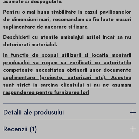
asumate si despagubite.
Pentru o mai buna stabilitate in cazul pavilioanelor
de dimensiuni mari, recomandam sa fie luate masuri
suplimentare de ancorare si fixare.
Deschideti cu atentie ambalajul astfel incat sa nu
deteriorati materialul.
In functie de scopul utilizarii si locatia montarii
produsului va rugam sa verificati cu autoritatile
competente necesitatea obtinerii unor documente
suplimentare (proiecte, autorizari etc). Acestea
sunt strict in sarcina clientului si nu ne asumam
raspunderea pentru furnizarea lor!
Detalii ale produsului
Recenzii (1)