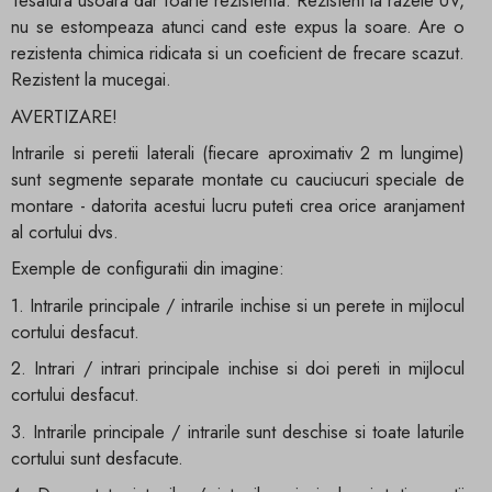
Tesatura usoara dar foarte rezistenta. Rezistent la razele UV,
nu se estompeaza atunci cand este expus la soare. Are o
rezistenta chimica ridicata si un coeficient de frecare scazut.
Rezistent la mucegai.
AVERTIZARE!
Intrarile si peretii laterali (fiecare aproximativ 2 m lungime)
sunt segmente separate montate cu cauciucuri speciale de
montare - datorita acestui lucru puteti crea orice aranjament
al cortului dvs.
Exemple de configuratii din imagine:
1. Intrarile principale / intrarile inchise si un perete in mijlocul
cortului desfacut.
2. Intrari / intrari principale inchise si doi pereti in mijlocul
cortului desfacut.
3. Intrarile principale / intrarile sunt deschise si toate laturile
cortului sunt desfacute.