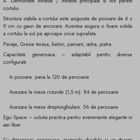
4. Demontate intrarile / intrarile principale si toti peretii
cortului.
Structura stabila a cortului este asigurata de picioare de 6 x
9 cm cu gauri de ancorare. Acestea asigura o fixare solida
a cortului la sol pe aproape orice suprafata:
Pavaje, Gresie terasa, beton, pamant, iarba, piatra
Capacitate generoasa – adaptabil pentru diverse
configuratii
In picioare: pana la 120 de persoane
Asezare la mese rotunde (1,5 m): 84 de persoane
Asezare la mese dreptunghiulare: 56 de persoane
Ego Space – solutia practica pentru evenimente elegante in
aer liber
Cu dimensiuni generoase, materiale durabile si un design