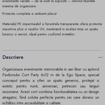
evenimente variate – de la nunti la expozitii – oferind libertate
maxima de organizare.
Protectie completa si ambient placut
Materialul PE impermeabil si ferestrele transparente ofera protectie
impotriva ploii si razelor UV, mentinand in acelasi timp un spatiu
luminos si aerisit, ideal pentru confortul invitatilor.
Descriere
Organizeaza evenimente memorabile in aer liber cu ajutorul
Pavilionului Cort Party 6x12 m de la Ego Space, special
conceput pentru a oferi un spatiu generos, protejat si
estetic pentru nunti, aniversari, petreceri sau targuri
sezoniere. Acest cort combina functionalitatea cu un design
atragator, fiind solutia perfecta pentru cei care doresc un
echilibru intre accesibilitate si calitate.