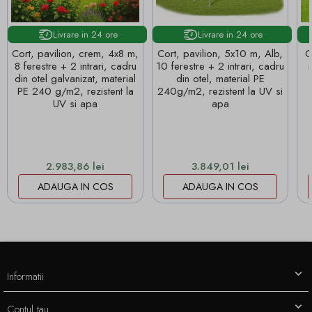
Livrare in 24 ore
Livrare in 24 ore
Cort, pavilion, crem, 4x8 m,
Cort, pavilion, 5x10 m, Alb,
C
8 ferestre + 2 intrari, cadru
10 ferestre + 2 intrari, cadru
din otel galvanizat, material
din otel, material PE
PE 240 g/m2, rezistent la
240g/m2, rezistent la UV si
UV si apa
apa
Pret
Pret
2.983,86 lei
3.849,01 lei
ADAUGA IN COS
ADAUGA IN COS
Informatii
Contul tau