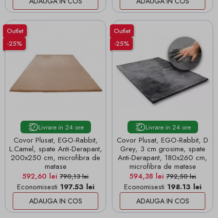
ADAUGA IN COS
ADAUGA IN COS
Outlet
Outlet
-25%
-25%
Livrare in 24 ore
Livrare in 24 ore
Covor Plusat, EGO-Rabbit,
Covor Plusat, EGO-Rabbit, D
L.Camel, spate Anti-Derapant,
Grey, 3 cm grosime, spate
200x250 cm, microfibra de
Anti-Derapant, 180x260 cm,
matase
microfibra de matase
Pret
Pret de baza
Pret
Pret de baza
592,60 lei
594,38 lei
790,13 lei
792,50 lei
Economisesti
197.53 lei
Economisesti
198.13 lei
ADAUGA IN COS
ADAUGA IN COS