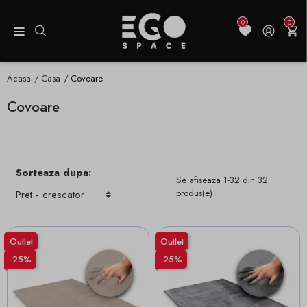
0
0
Acasa
Casa
Covoare
Covoare
Sorteaza dupa:
Se afiseaza 1-32 din 32
produs(e)
Outlet
Outlet
-25%
-25%