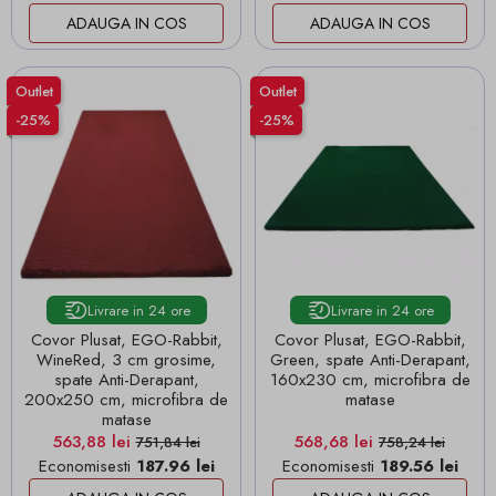
ADAUGA IN COS
ADAUGA IN COS
Outlet
Outlet
-25%
-25%
Livrare in 24 ore
Livrare in 24 ore
Covor Plusat, EGO-Rabbit,
Covor Plusat, EGO-Rabbit,
WineRed, 3 cm grosime,
Green, spate Anti-Derapant,
spate Anti-Derapant,
160x230 cm, microfibra de
200x250 cm, microfibra de
matase
matase
Pret
Pret de baza
Pret
Pret de baza
563,88 lei
568,68 lei
751,84 lei
758,24 lei
Economisesti
187.96 lei
Economisesti
189.56 lei