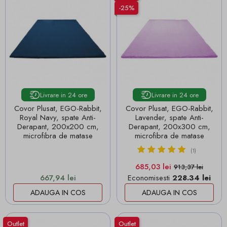
-25%
Livrare in 24 ore
Livrare in 24 ore
Covor Plusat, EGO-Rabbit,
Covor Plusat, EGO-Rabbit,
Royal Navy, spate Anti-
Lavender, spate Anti-
Derapant, 200x200 cm,
Derapant, 200x300 cm,
microfibra de matase
microfibra de matase
(1)
Pret
Pret de baza
685,03 lei
913,37 lei
Pret
667,94 lei
Economisesti
228.34 lei
ADAUGA IN COS
ADAUGA IN COS
Outlet
Outlet