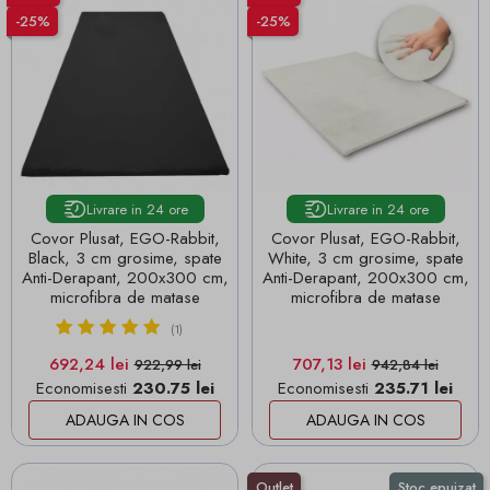
-25%
-25%
Livrare in 24 ore
Livrare in 24 ore
Covor Plusat, EGO-Rabbit,
Covor Plusat, EGO-Rabbit,
Black, 3 cm grosime, spate
White, 3 cm grosime, spate
Anti-Derapant, 200x300 cm,
Anti-Derapant, 200x300 cm,
microfibra de matase
microfibra de matase
(1)
Pret
Pret de baza
Pret
Pret de baza
692,24 lei
707,13 lei
922,99 lei
942,84 lei
Economisesti
230.75 lei
Economisesti
235.71 lei
ADAUGA IN COS
ADAUGA IN COS
Outlet
Stoc epuizat