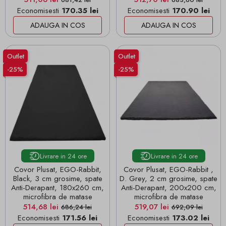
Economisesti
170.35 lei
Economisesti
170.90 lei
ADAUGA IN COS
ADAUGA IN COS
Outlet
Outlet
-25%
-25%
Livrare in 24 ore
Livrare in 24 ore
Covor Plusat, EGO-Rabbit,
Covor Plusat, EGO-Rabbit ,
Black, 3 cm grosime, spate
D. Grey, 2 cm grosime, spate
Anti-Derapant, 180x260 cm,
Anti-Derapant, 200x200 cm,
microfibra de matase
microfibra de matase
Pret
Pret de baza
Pret
Pret de baza
514,68 lei
519,07 lei
686,24 lei
692,09 lei
Economisesti
171.56 lei
Economisesti
173.02 lei