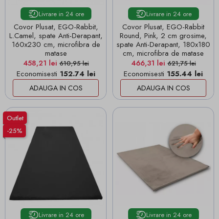
Livrare in 24 ore
Livrare in 24 ore
Covor Plusat, EGO-Rabbit,
Covor Plusat, EGO-Rabbit
L.Camel, spate Anti-Derapant,
Round, Pink, 2 cm grosime,
160x230 cm, microfibra de
spate Anti-Derapant, 180x180
matase
cm, microfibra de matase
Pret
Pret de baza
Pret
Pret de baza
458,21 lei
466,31 lei
610,95 lei
621,75 lei
Economisesti
152.74 lei
Economisesti
155.44 lei
ADAUGA IN COS
ADAUGA IN COS
Outlet
-25%
Livrare in 24 ore
Livrare in 24 ore