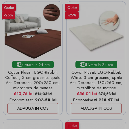
Outlet
Outlet
-25%
-25%
Livrare in 24 ore
Livrare in 24 ore
Covor Plusat, EGO-Rabbit,
Covor Plusat, EGO-Rabbit,
Coffee , 3 cm grosime, spate
White, 3 cm grosime, spate
Anti-Derapant, 200x250 cm,
Anti-Derapant, 180x260 cm,
microfibra de matase
microfibra de matase
Pret
Pret de baza
Pret
Pret de baza
610,75 lei
656,01 lei
814,33 lei
874,68 lei
Economisesti
203.58 lei
Economisesti
218.67 lei
ADAUGA IN COS
ADAUGA IN COS
Outlet