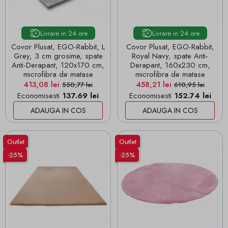
Livrare in 24 ore
Livrare in 24 ore
Covor Plusat, EGO-Rabbit, L
Covor Plusat, EGO-Rabbit,
Grey, 3 cm grosime, spate
Royal Navy, spate Anti-
Anti-Derapant, 120x170 cm,
Derapant, 160x230 cm,
microfibra de matase
microfibra de matase
Pret
Pret de baza
Pret
Pret de baza
413,08 lei
458,21 lei
550,77 lei
610,95 lei
Economisesti
137.69 lei
Economisesti
152.74 lei
ADAUGA IN COS
ADAUGA IN COS
Outlet
Outlet
-25%
-25%