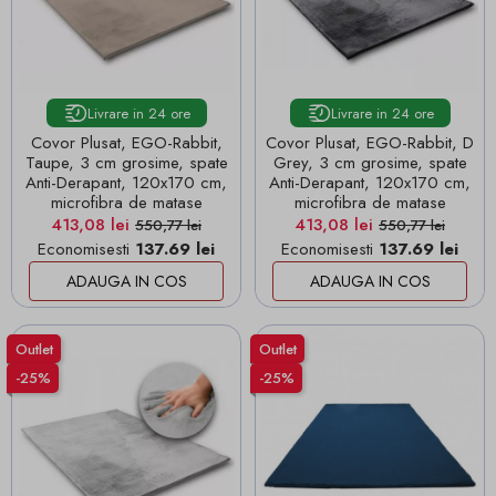
Livrare in 24 ore
Livrare in 24 ore
Covor Plusat, EGO-Rabbit,
Covor Plusat, EGO-Rabbit, D
Taupe, 3 cm grosime, spate
Grey, 3 cm grosime, spate
Anti-Derapant, 120x170 cm,
Anti-Derapant, 120x170 cm,
microfibra de matase
microfibra de matase
Pret
Pret de baza
Pret
Pret de baza
413,08 lei
413,08 lei
550,77 lei
550,77 lei
Economisesti
137.69 lei
Economisesti
137.69 lei
ADAUGA IN COS
ADAUGA IN COS
Outlet
Outlet
-25%
-25%