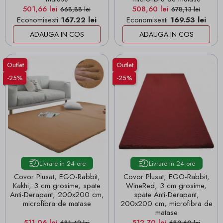
Pret
Pret de baza
Pret
Pret de baza
501,66 lei
508,60 lei
668,88 lei
678,13 lei
Economisesti
167.22 lei
Economisesti
169.53 lei
ADAUGA IN COS
ADAUGA IN COS
Outlet
Outlet
-25%
-25%
Livrare in 24 ore
Livrare in 24 ore
Covor Plusat, EGO-Rabbit,
Covor Plusat, EGO-Rabbit,
Kakhi, 3 cm grosime, spate
WineRed, 3 cm grosime,
Anti-Derapant, 200x200 cm,
spate Anti-Derapant,
microfibra de matase
200x200 cm, microfibra de
matase
Pret
Pret de baza
Pret
Pret de baza
511,06 lei
512,70 lei
681,42 lei
683,60 lei