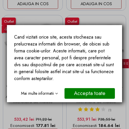
ADAUGA IN COS
ADAUGA IN COS
Outlet
Outlet
-25%
-25%
Cand vizitati orice site, acesta stocheaza sau
prelucreaza informatii din browser, de obicei sub
forma cookie-urilor. Aceste informatii, care pot
avea caracter personal, pot fi despre preferintele
FILTR
dvs sau dispozitivul de pe care accesati site-ul sunt
in general folosite astfel incat site-ul sa functioneze
conform asteptarilor.
Livrare in 24 ore
Livrare in 24 ore
Covor Plusat, EGO-Rabbit, L
Covor Plusat, EGO-Rabbit, L
Grey, 3 cm grosime, spate
Grey, 3 cm grosime, spate
Accepta toate
Mai multe informatii
Anti-Derapant, 200x200 cm,
Anti-Derapant, 180x260 cm,
microfibra de matase
microfibra de matase
(1)
Pret
Pret de baza
Pret
Pret de baza
533,42 lei
553,91 lei
711,22 lei
738,55 lei
Economisesti
177.81 lei
Economisesti
184.64 lei