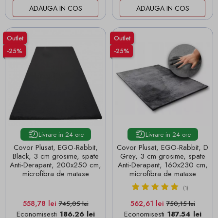
ADAUGA IN COS
ADAUGA IN COS
Outlet
Outlet
-25%
-25%
Livrare in 24 ore
Livrare in 24 ore
Covor Plusat, EGO-Rabbit,
Covor Plusat, EGO-Rabbit, D
Black, 3 cm grosime, spate
Grey, 3 cm grosime, spate
Anti-Derapant, 200x250 cm,
Anti-Derapant, 160x230 cm,
microfibra de matase
microfibra de matase
(1)
Pret
Pret de baza
Pret
Pret de baza
558,78 lei
562,61 lei
745,05 lei
750,15 lei
Economisesti
186.26 lei
Economisesti
187.54 lei