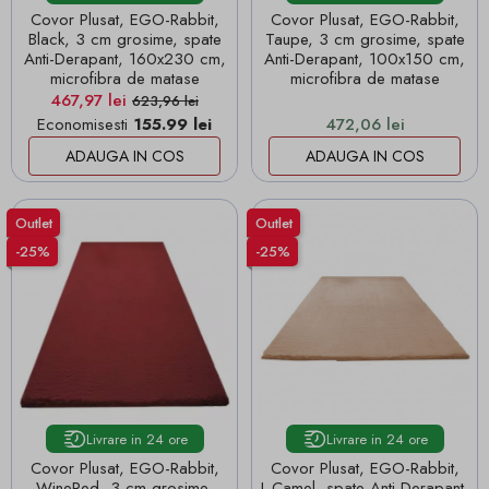
Covor Plusat, EGO-Rabbit,
Covor Plusat, EGO-Rabbit,
Black, 3 cm grosime, spate
Taupe, 3 cm grosime, spate
Anti-Derapant, 160x230 cm,
Anti-Derapant, 100x150 cm,
microfibra de matase
microfibra de matase
Pret
Pret de baza
467,97 lei
623,96 lei
Pret
Economisesti
155.99 lei
472,06 lei
ADAUGA IN COS
ADAUGA IN COS
Outlet
Outlet
-25%
-25%
Livrare in 24 ore
Livrare in 24 ore
Covor Plusat, EGO-Rabbit,
Covor Plusat, EGO-Rabbit,
WineRed, 3 cm grosime,
L.Camel, spate Anti-Derapant,