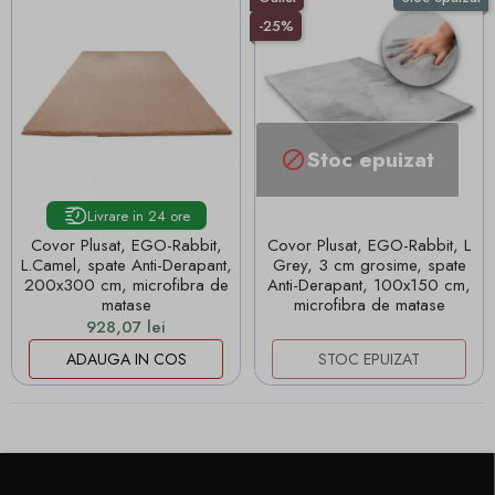
-25%
Stoc epuizat

Livrare in 24 ore
Covor Plusat, EGO-Rabbit,
Covor Plusat, EGO-Rabbit, L
L.Camel, spate Anti-Derapant,
Grey, 3 cm grosime, spate
200x300 cm, microfibra de
Anti-Derapant, 100x150 cm,
matase
microfibra de matase
Pret
928,07 lei
ADAUGA IN COS
STOC EPUIZAT