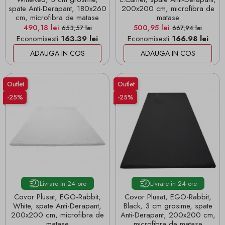
spate Anti-Derapant, 180x260
200x200 cm, microfibra de
cm, microfibra de matase
matase
Pret
Pret de baza
Pret
Pret de baza
490,18 lei
500,95 lei
653,57 lei
667,94 lei
Economisesti
163.39 lei
Economisesti
166.98 lei
ADAUGA IN COS
ADAUGA IN COS
Outlet
Outlet
-25%
-25%
Livrare in 24 ore
Livrare in 24 ore
Covor Plusat, EGO-Rabbit,
Covor Plusat, EGO-Rabbit,
White, spate Anti-Derapant,
Black, 3 cm grosime, spate
200x200 cm, microfibra de
Anti-Derapant, 200x200 cm,
matase
microfibra de matase