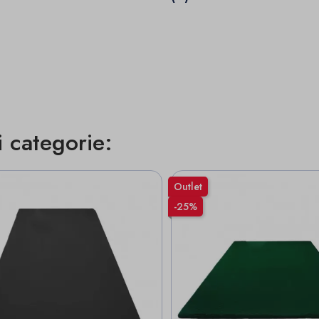
i categorie:
Outlet
-25%