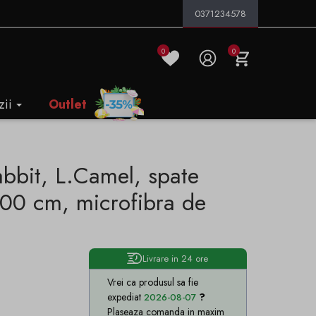
0371234578
0
0
zii
Outlet
bbit, L.Camel, spate
00 cm, microfibra de
Livrare in 24 ore
Vrei ca produsul sa fie
expediat
2026-08-07
Plaseaza comanda in maxim