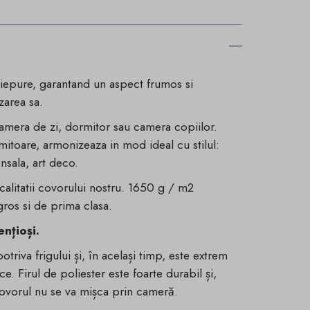
 iepure, garantand un aspect frumos si
zarea sa.
camera de zi, dormitor sau camera copiilor.
 uimitoare, armonizeaza in mod ideal cu stilul:
nsala, art deco.
calitatii covorului nostru. 1650 g / m2
gros si de prima clasa.
ențioși.
riva frigului și, în același timp, este extrem
ce. Firul de poliester este foarte durabil și,
 covorul nu se va mișca prin cameră.