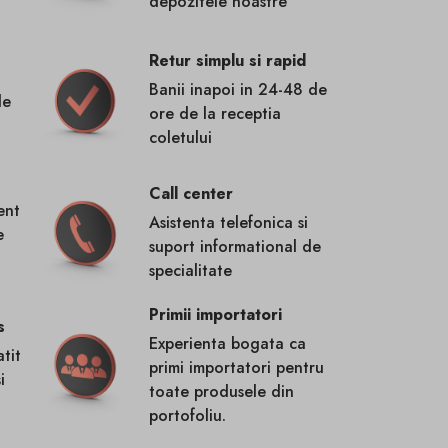
depozitele noastre
Retur simplu si rapid
Banii inapoi in 24-48 de
de
ore de la receptia
coletului
Call center
ent
Asistenta telefonica si
e
suport informational de
specialitate
Primii importatori
s
Experienta bogata ca
tit
primi importatori pentru
i
toate produsele din
portofoliu.