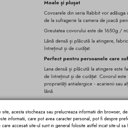
Moale și plușat
Covoarele din seria Rabbit vor adăuga că
de la sufragerie la camera de joacă pen
Greutatea covorului este de 1650g / m
Lână densă și plăcută la atingere, fabric
întreținut și de curățat.
Perfect pentru persoanele care suf
Lana densă și plăcută la atingere este fa
de întreținut și de curățat. Covorul este 
proprietăți antialergice - acarienii sau a
lână.
ce site, acesta stocheaza sau prelucreaza informatii din browser, d
este informatii, care pot avea caracter personal, pot fi despre pref
 care accesati site-ul sunt in general folosite astfel incat site-ul sa