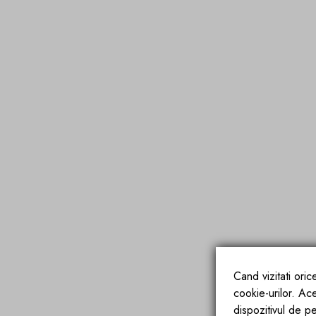
Cand vizitati ori
cookie-urilor. Ac
dispozitivul de pe