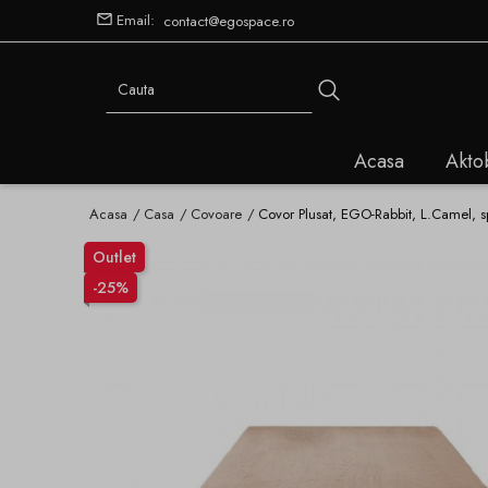
Email:
contact@egospace.ro
Acasa
Akto
Acasa
Casa
Covoare
Covor Plusat, EGO-Rabbit, L.Camel, 
Outlet
-25%