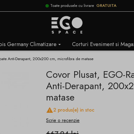
Toate produsele cu livrare
GRATUITA
bis Germany Climatizare
Corturi Eveniment si Maga
spate Anti-Derapant, 200x200 cm, microfibra de matase
Covor Plusat, EGO-Ra
Anti-Derapant, 200x2
matase

2 produs(e) in stoc
Scrie o recenzie
667,94 lei