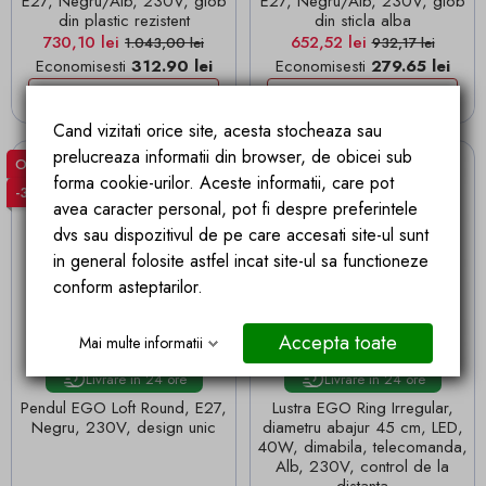
E27, Negru/Alb, 230V, glob
E27, Negru/Alb, 230V, glob
din plastic rezistent
din sticla alba
Pret
Pret de baza
Pret
Pret de baza
730,10 lei
652,52 lei
1.043,00 lei
932,17 lei
Economisesti
312.90 lei
Economisesti
279.65 lei
ADAUGA IN COS
ADAUGA IN COS
Cand vizitati orice site, acesta stocheaza sau
prelucreaza informatii din browser, de obicei sub
Outlet
Outlet
forma cookie-urilor. Aceste informatii, care pot
-30%
-30%
avea caracter personal, pot fi despre preferintele
dvs sau dispozitivul de pe care accesati site-ul sunt
in general folosite astfel incat site-ul sa functioneze
conform asteptarilor.
Accepta toate
Mai multe informatii
Livrare in 24 ore
Livrare in 24 ore
Pendul EGO Loft Round, E27,
Lustra EGO Ring Irregular,
Negru, 230V, design unic
diametru abajur 45 cm, LED,
40W, dimabila, telecomanda,
Alb, 230V, control de la