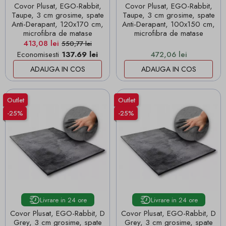
Covor Plusat, EGO-Rabbit,
Covor Plusat, EGO-Rabbit,
Taupe, 3 cm grosime, spate
Taupe, 3 cm grosime, spate
Anti-Derapant, 120x170 cm,
Anti-Derapant, 100x150 cm,
microfibra de matase
microfibra de matase
Pret
Pret de baza
413,08 lei
550,77 lei
Pret
Economisesti
137.69 lei
472,06 lei
ADAUGA IN COS
ADAUGA IN COS
Outlet
Outlet
-25%
-25%
Livrare in 24 ore
Livrare in 24 ore
Covor Plusat, EGO-Rabbit, D
Covor Plusat, EGO-Rabbit, D
Grey, 3 cm grosime, spate
Grey, 3 cm grosime, spate