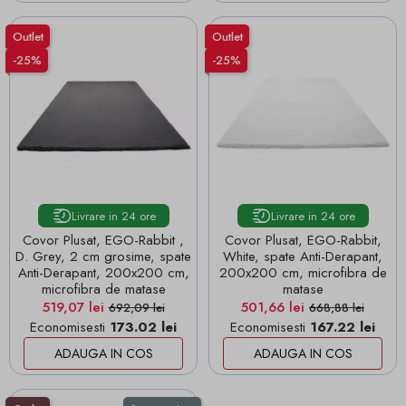
Outlet
Outlet
-25%
-25%
Livrare in 24 ore
Livrare in 24 ore
Covor Plusat, EGO-Rabbit ,
Covor Plusat, EGO-Rabbit,
D. Grey, 2 cm grosime, spate
White, spate Anti-Derapant,
Anti-Derapant, 200x200 cm,
200x200 cm, microfibra de
microfibra de matase
matase
Pret
Pret de baza
Pret
Pret de baza
519,07 lei
501,66 lei
692,09 lei
668,88 lei
Economisesti
173.02 lei
Economisesti
167.22 lei
ADAUGA IN COS
ADAUGA IN COS