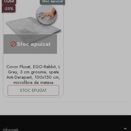
Outlet
Stoc epuizat
-25%
Stoc epuizat

Covor Plusat, EGO-Rabbit, L
Grey, 3 cm grosime, spate
Anti-Derapant, 100x150 cm,
microfibra de matase
STOC EPUIZAT
Informatii