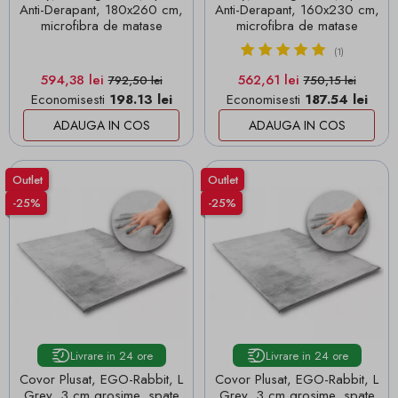
Anti-Derapant, 180x260 cm,
Anti-Derapant, 160x230 cm,
microfibra de matase
microfibra de matase
(1)
Pret
Pret de baza
Pret
Pret de baza
594,38 lei
562,61 lei
792,50 lei
750,15 lei
Economisesti
198.13 lei
Economisesti
187.54 lei
ADAUGA IN COS
ADAUGA IN COS
Outlet
Outlet
-25%
-25%
Livrare in 24 ore
Livrare in 24 ore
Covor Plusat, EGO-Rabbit, L
Covor Plusat, EGO-Rabbit, L
Grey, 3 cm grosime, spate
Grey, 3 cm grosime, spate