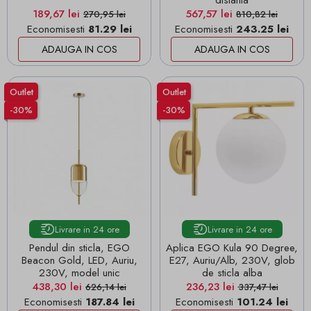
distanta
Pret
Pret de baza
Pret
Pret de baza
189,67 lei
567,57 lei
270,95 lei
810,82 lei
Economisesti
81.29 lei
Economisesti
243.25 lei
ADAUGA IN COS
ADAUGA IN COS
Outlet
Outlet
-30%
-30%
Livrare in 24 ore
Livrare in 24 ore
Pendul din sticla, EGO
Aplica EGO Kula 90 Degree,
Beacon Gold, LED, Auriu,
E27, Auriu/Alb, 230V, glob
230V, model unic
de sticla alba
Pret
Pret de baza
Pret
Pret de baza
438,30 lei
236,23 lei
626,14 lei
337,47 lei
Economisesti
187.84 lei
Economisesti
101.24 lei