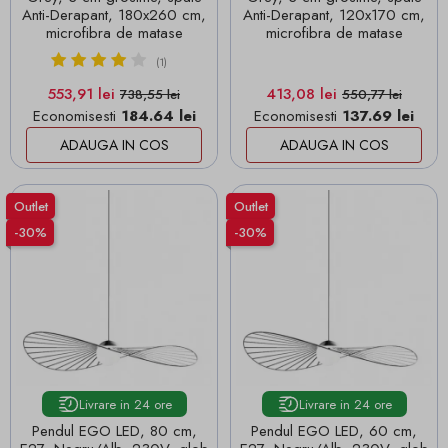
Anti-Derapant, 180x260 cm,
Anti-Derapant, 120x170 cm,
microfibra de matase
microfibra de matase
(1)
Pret
Pret de baza
Pret
Pret de baza
553,91 lei
413,08 lei
738,55 lei
550,77 lei
Economisesti
184.64 lei
Economisesti
137.69 lei
ADAUGA IN COS
ADAUGA IN COS
Outlet
Outlet
-30%
-30%
Livrare in 24 ore
Livrare in 24 ore
Pendul EGO LED, 80 cm,
Pendul EGO LED, 60 cm,