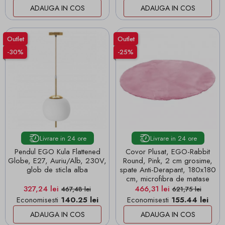
ADAUGA IN COS
ADAUGA IN COS
Outlet
Outlet
-30%
-25%
Livrare in 24 ore
Livrare in 24 ore
Pendul EGO Kula Flattened
Covor Plusat, EGO-Rabbit
Globe, E27, Auriu/Alb, 230V,
Round, Pink, 2 cm grosime,
glob de sticla alba
spate Anti-Derapant, 180x180
cm, microfibra de matase
Pret
Pret de baza
Pret
Pret de baza
327,24 lei
466,31 lei
467,48 lei
621,75 lei
Economisesti
140.25 lei
Economisesti
155.44 lei
ADAUGA IN COS
ADAUGA IN COS