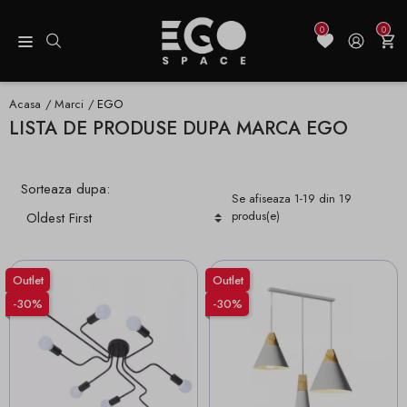
0
0
Acasa
Marci
EGO
LISTA DE PRODUSE DUPA MARCA EGO
Sorteaza dupa:
Se afiseaza 1-19 din 19
produs(e)
Outlet
Outlet
-30%
-30%