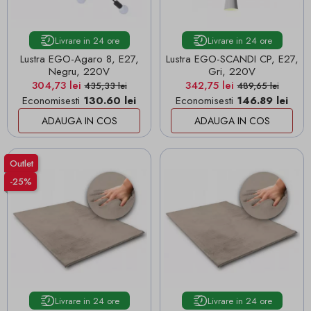
Livrare in 24 ore
Livrare in 24 ore
Lustra EGO-Agaro 8, E27,
Lustra EGO-SCANDI CP, E27,
Negru, 220V
Gri, 220V
Pret
Pret de baza
Pret
Pret de baza
304,73 lei
342,75 lei
435,33 lei
489,65 lei
Economisesti
130.60 lei
Economisesti
146.89 lei
ADAUGA IN COS
ADAUGA IN COS
Outlet
-25%
Livrare in 24 ore
Livrare in 24 ore