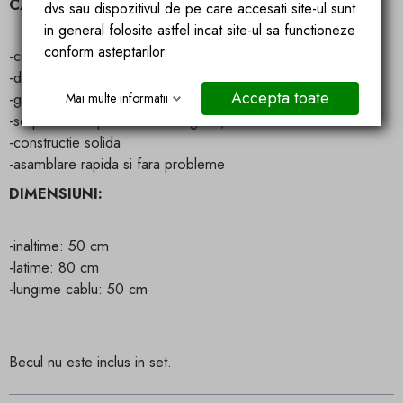
CARACTERISTICILE PRODUSULUI:
dvs sau dispozitivul de pe care accesati site-ul sunt
in general folosite astfel incat site-ul sa functioneze
conform asteptarilor.
-culoare: negru/alb
-design modern in stilul glamour
Accepta toate
-glob din plastic de culoare alba rezistent si elegant
Mai multe informatii
-se potriveste perfect in sufragerie, bucatarie sau bar
-constructie solida
-asamblare rapida si fara probleme
DIMENSIUNI:
-inaltime: 50 cm
-latime: 80 cm
-lungime cablu: 50 cm
Becul nu este inclus in set.