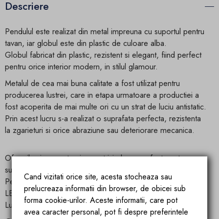
Descriere
Pendulul este realizat din metal impreuna cu suportul pentru
tavan, iar globul este din plastic de culoare alba.
Globul fabricat din plastic, rezistent si elegant, fiind perfect
pentru orice interior modern, in stilul glamour.
Metalul de cea mai buna calitate a fost utilizat pentru
producerea lustrei, care in etapa urmatoare a productiei a
fost acoperita de mai multe ori cu un strat de luciu antistatic.
Prin acest lucru s-a realizat o suprafata perfecta, rezistenta
la zgarieturi si orice abraziune sau deteriorare mecanica.
Ofera iluminare puternica, potrivindu-se perfect pentru
sufragerie, bucatarie, bar sau hol.
Cand vizitati orice site, acesta stocheaza sau
Pendulul are cel mai popular soclu, conceput pentru becul
prelucreaza informatii din browser, de obicei sub
LED.
forma cookie-urilor. Aceste informatii, care pot
Lungimea cablului poate fi adaptata camerei sau decorului.
avea caracter personal, pot fi despre preferintele