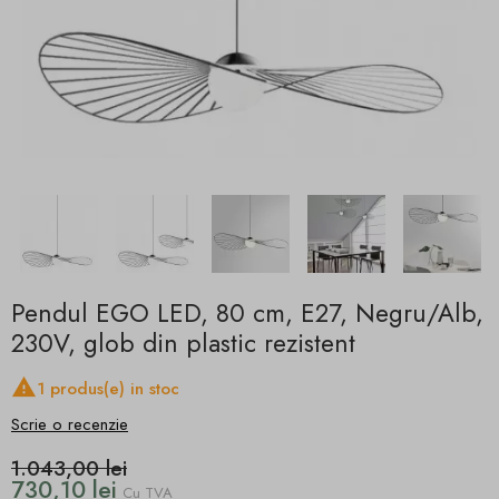
Pendul EGO LED, 80 cm, E27, Negru/Alb,
230V, glob din plastic rezistent

1 produs(e) in stoc
Scrie o recenzie
1.043,00 lei
730,10 lei
Cu TVA