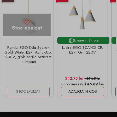

Stoc epuizat
Livrare in 24 ore
Pendul EGO Kula Section
Lustra EGO-SCANDI CP,
Gold White, E27, Auriu/Alb,
E27, Gri, 220V
230V, glob acrilic rezistent
la impact
Pret
Pret de baza
342,75 lei
489,65 lei
Economisesti
146.89 lei
STOC EPUIZAT
ADAUGA IN COS