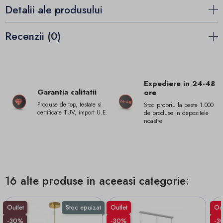
Detalii ale produsului
Recenzii (0)
Expediere in 24-48
Garantia calitatii
ore
Produse de top, testate si
Stoc propriu la peste 1.000
certificate TUV, import U.E.
de produse in depozitele
noastre
16 alte produse in aceeasi categorie:
Outlet
Stoc epuizat
Outlet
Out
-30%
-30%
-3