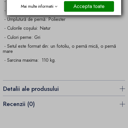
- Dimensiune pernă mică: 60 cm x 50 cm.
Accepta toate
Mai multe informatii
- Țesătură pernă: policoton.
- Umplutură de pernă: Poliester
- Culorile coșului: Natur
- Culori perne: Gri
- Setul este format din: un fotoliu, o pernă mică, o pernă
mare
- Sarcina maxima:
110 kg.
Detalii ale produsului
Recenzii (0)