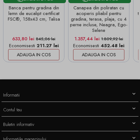
Banca pentru gradina din
Canapea din poliratan cu
lemn de eucalipt certificat
acoperis pliabil pentru
t
FSC®, 158x43 cm, Talisa
gradina, terasa, plaja, cu 4
perne incluse, Neagra, Ego-
Selene
Pret
Pret de baza
Pret
Pret de baza
633,80 lei
1.357,44 lei
845,06 lei
1.809,92 lei
Economisesti
211.27 lei
Economisesti
452.48 lei
ADAUGA IN COS
ADAUGA IN COS
Informatii
Contul tau
Buletin informativ
Informatiile magazinului