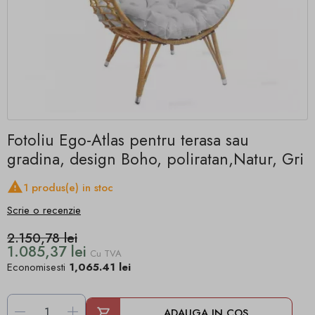
Fotoliu Ego-Atlas pentru terasa sau
gradina, design Boho, poliratan,Natur, Gri

1 produs(e) in stoc
Scrie o recenzie
2.150,78 lei
1.085,37 lei
Cu TVA
Economisesti
1,065.41 lei
-
+
ADAUGA IN COS