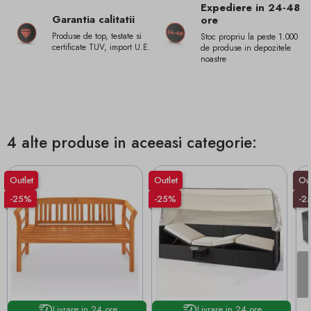
Expediere in 24-48
Garantia calitatii
ore
Produse de top, testate si
Stoc propriu la peste 1.000
certificate TUV, import U.E.
de produse in depozitele
noastre
4 alte produse in aceeasi categorie:
Outlet
Outlet
Out
-25%
-25%
-2
Livrare in 24 ore
Livrare in 24 ore