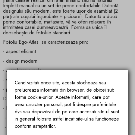
Împletit manual cu un set de perne confortabile Datorită
designului său modern, este foarte ușor de asamblat (2
părți ale coșului înșurubate + picioare). Datorită a două
perne confortabile, matlasate, vă va oferi relaxare în
intimitatea casei dumneavoastră. Forma sa unică îl
deosebește de fotoliile standard.
Fotoliu Ego-Atlas
se caracterizeaza prin:
- aspect eficient
- design modern
- asamblare simplă
- structură stabilă
Cand vizitati orice site, acesta stocheaza sau
- perne confortabile, matlasate
prelucreaza informatii din browser, de obicei sub
forma cookie-urilor. Aceste informatii, care pot
Date tehnice:
avea caracter personal, pot fi despre preferintele
- Dimensiuni coș: înălțime 154 cm (întreg) x lățime 94 cm
dvs sau dispozitivul de pe care accesati site-ul sunt
- Adâncimea coșului: aproximativ 85 cm.
in general folosite astfel incat site-ul sa functioneze
conform asteptarilor.
- Dimensiune pernă mare: 85 cm x 72 cm.