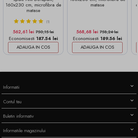
160x230 cm, microfibra de
matase
c
matase
(1)
Pret
Pret de baza
Pret
Pret de baza
562,61 lei
568,68 lei
750,15 lei
758,24 lei
Economisesti
187.54 lei
Economisesti
189.56 lei
ADAUGA IN COS
ADAUGA IN COS
Informatii
Contul tau
Buletin informativ
Informatiile magazinului