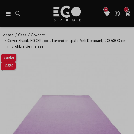
0
0
Acasa
Casa
Covoare
Covor Plusat, EGO-Rabbit, Lavender, spate Anti-Derapant, 200x300 cm,
microfibra de matase
Outlet
-25%