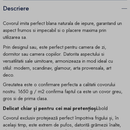
Descriere
Covorul imita perfect blana naturala de iepure, garantand un
aspect frumos si impecabil si o placere maxima prin
utilizarea sa.
Prin designul sau, este perfect pentru camera de zi,
dormitor sau camera copiilor. Datorita aspectului si
versatilitatii sale uimitoare, armonizeaza in mod ideal cu
stilul: modern, scandinav, glamour, arta provensala, art
deco.
Greutatea este o confirmare perfecta a calitatii covorului
nostru. 1650 g / m2 confirma faptul ca este un covor greu,
gros si de prima clasa.
Delicat chiar și pentru cei mai pretențioși.
bold
Covorul exclusiv protejează perfect împotriva frigului și, în
același timp, este extrem de pufos, datorită grămezii înalte,