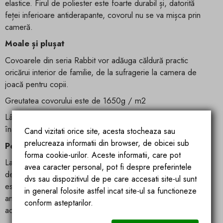
elastice. Firul de poliester este foarte durabil și, datorită
feței inferioare antiderapante, covorul nu se va mișca prin
cameră.
Moale și plușat
Covoarele din seria Rabbit vor adăuga căldură practic
oricărui interior de familie, de la sufragerie la camera de
joacă pentru copii.
Greutatea covorului este de 1650g / m2
Lână densă și plăcută la atingere, fabricată din materiale de
înaltă calitate, ușor de întreținut și de curățat.
Cand vizitati orice site, acesta stocheaza sau
prelucreaza informatii din browser, de obicei sub
Perfect pentru persoanele care suferă de alergii
forma cookie-urilor. Aceste informatii, care pot
Lana densă și plăcută la atingere este fabricată din materiale
avea caracter personal, pot fi despre preferintele
de înaltă calitate, ușor de întreținut și de curățat. Covorul
dvs sau dispozitivul de pe care accesati site-ul sunt
este fabricat din plastic de înaltă calitate, are proprietăți
in general folosite astfel incat site-ul sa functioneze
antialergice - acarienii sau alți alergeni nu se dezvoltă în
conform asteptarilor.
acest tip de lână.