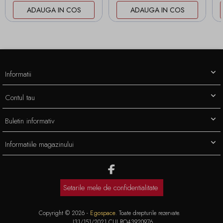
ADAUGA IN COS
ADAUGA IN COS
Informatii
Contul tau
Buletin informativ
Informatiile magazinului
Setarile mele de confidentialitate
Copyright © 2026 -
Egospace
. Toate drepturile rezervate.
J31/151/2021 CUI RO43920976