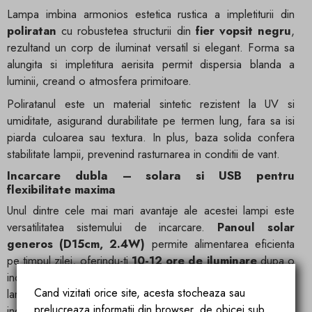
Lampa imbina armonios estetica rustica a impletiturii din
poliratan
cu robustetea structurii din
fier vopsit negru
,
rezultand un corp de iluminat versatil si elegant. Forma sa
alungita si impletitura aerisita permit dispersia blanda a
luminii, creand o atmosfera primitoare.
Poliratanul este un material sintetic rezistent la UV si
umiditate, asigurand durabilitate pe termen lung, fara sa isi
piarda culoarea sau textura. In plus, baza solida confera
stabilitate lampii, prevenind rasturnarea in conditii de vant.
Incarcare dubla – solara si USB pentru
flexibilitate maxima
Unul dintre cele mai mari avantaje ale acestei lampi este
versatilitatea sistemului de incarcare.
Panoul solar
generos (D15cm, 2.4W)
permite alimentarea eficienta
pe timpul zilei, oferindu-ti
10-12 ore de iluminare
dupa o
incarcare completa la soare (aproximativ 10 ore). In plus,
Cand vizitati orice site, acesta stocheaza sau
lampa dispune de un
port USB-C
, care iti permite sa o
prelucreaza informatii din browser, de obicei sub
incarci rapid (in doar 4 ore) de la o sursa electrica, fiind