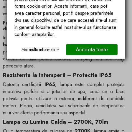
forma cookie-urilor. Aceste informatii, care pot
ideala pentru zilele innorate sau utilizarea in spatii mai putin
avea caracter personal, pot fi despre preferintele
insorite.
dvs sau dispozitivul de pe care accesati site-ul sunt
Functie extra: Port USB-C pentru incarcarea altor
in general folosite astfel incat site-ul sa functioneze
dispozitive
conform asteptarilor.
In situatii de urgenta, SunBoho poate fi folosita si ca
baterie externa
, permitandu-ti sa incarci alte dispozitive
Accepta toate
Mai multe informatii
prin intermediul portului
USB-C
integrat. O caracteristica
extrem de utila pentru excursii, camping sau seri lungi
petrecute afara.
Rezistenta la Intemperii – Protectie IP65
Datorita certificarii
IP65
, lampa este complet protejata
impotriva prafului si a jeturilor de apa, ceea ce o face
potrivita pentru utilizare in exterior, indiferent de conditiile
meteo. Ploaia, umiditatea sau schimbarile de temperatura
nu ii vor afecta performanta sau aspectul.
Lampa cu Lumina Calda – 2700K, 70lm
Cu o temperatura de culoare de
2700K
, lampa emite o