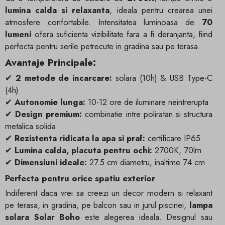
lumina calda si relaxanta
, ideala pentru crearea unei
atmosfere confortabile. Intensitatea luminoasa de
70
lumeni
ofera suficienta vizibilitate fara a fi deranjanta, fiind
perfecta pentru serile petrecute in gradina sau pe terasa.
Avantaje Principale:
✔
2 metode de incarcare:
solara (10h) & USB Type-C
(4h)
✔
Autonomie lunga:
10-12 ore de iluminare neintrerupta
✔
Design premium:
combinatie intre poliratan si structura
metalica solida
✔
Rezistenta ridicata la apa si praf:
certificare IP65
✔
Lumina calda, placuta pentru ochi:
2700K, 70lm
✔
Dimensiuni ideale:
27.5 cm diametru, inaltime 74 cm
Perfecta pentru orice spatiu exterior
Indiferent daca vrei sa creezi un decor modern si relaxant
pe terasa, in gradina, pe balcon sau in jurul piscinei,
lampa
solara Solar Boho
este alegerea ideala. Designul sau