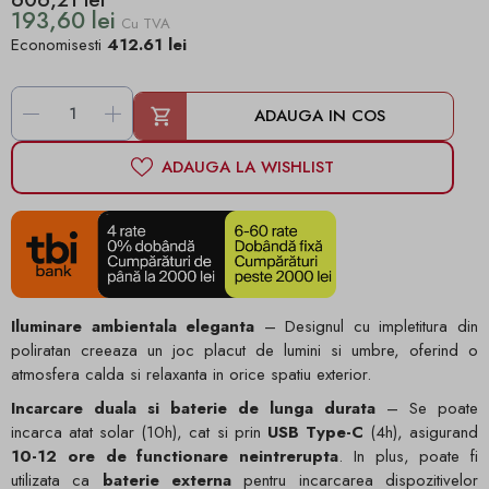
193,60 lei
Cu TVA
Economisesti
412.61 lei
-
+
ADAUGA IN COS
ADAUGA LA WISHLIST
Iluminare ambientala eleganta
– Designul cu impletitura din
poliratan creeaza un joc placut de lumini si umbre, oferind o
atmosfera calda si relaxanta in orice spatiu exterior.
Incarcare duala si baterie de lunga durata
– Se poate
incarca atat solar (10h), cat si prin
USB Type-C
(4h), asigurand
10-12 ore de functionare neintrerupta
. In plus, poate fi
utilizata ca
baterie externa
pentru incarcarea dispozitivelor