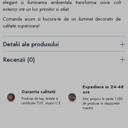
elegant si iluminarea ambientala transforma orice colt
exterior intr-un loc primitor si stilat.
Comanda acum si bucura-te de un iluminat decorativ de
calitate superioara!
Detalii ale produsului
Recenzii (0)
Expediere in 24-48
Garantia calitatii
ore
Produse de top, testate si
Stoc propriu la peste 1.000
certificate TUV, import U.E.
de produse in depozitele
noastre