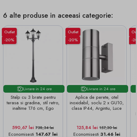
6 alte produse in aceeasi categorie:
Outlet
Outlet
Out
-20%
-20%
-2
Livrare in 24 ore
Livrare in 24 ore
Stalp cu 3 brate pentru
Aplica de perete, otel
terasa si gradina, stil retro,
inoxidabil, soclu 2 x GU10,
inaltime 176 cm, Ego
clasa IP44, Argintiu, Luce
Pret
Pret de baza
Pret
Pret de baza
590,67 lei
125,84 lei
738,34 lei
157,30 lei
Economisesti
147.67 lei
Economisesti
31.46 lei