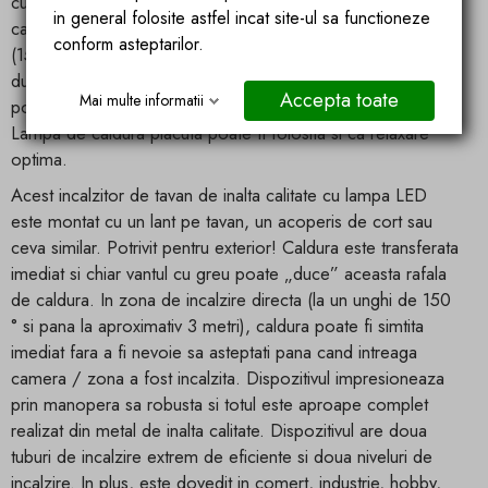
cu infrarosu extrem de eficienta si a celor doua surse de
in general folosite astfel incat site-ul sa functioneze
caldura cu incalzire cu halogen, deosebit de puternice
conform asteptarilor.
(1500W), frigul nu va poate dauna dvs. si oaspetilor
dumneavoastra. In plus, incalzitorul radiant, cu lumina sa,
Accepta toate
Mai multe informatii
poate servi, de asemenea, ca o sursa placuta de lumina.
Lampa de caldura placuta poate fi folosita si ca relaxare
optima.
Acest incalzitor de tavan de inalta calitate cu lampa LED
este montat cu un lant pe tavan, un acoperis de cort sau
ceva similar. Potrivit pentru exterior! Caldura este transferata
imediat si chiar vantul cu greu poate „duce” aceasta rafala
de caldura. In zona de incalzire directa (la un unghi de 150
° si pana la aproximativ 3 metri), caldura poate fi simtita
imediat fara a fi nevoie sa asteptati pana cand intreaga
camera / zona a fost incalzita. Dispozitivul impresioneaza
prin manopera sa robusta si totul este aproape complet
realizat din metal de inalta calitate. Dispozitivul are doua
tuburi de incalzire extrem de eficiente si doua niveluri de
incalzire. In plus, este dovedit in comert, industrie, hobby,