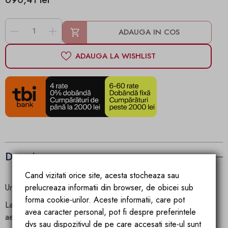
-
+
ADAUGA IN COS
ADAUGA LA WISHLIST
Descriere
Cand vizitati orice site, acesta stocheaza sau
Un produs de inalta calitate, import Germania !
prelucreaza informatii din browser, de obicei sub
forma cookie-urilor. Aceste informatii, care pot
Langa incalzitorul de tavan, poti petrece seri confortabile la
avea caracter personal, pot fi despre preferintele
aer liber si in sezonul rece. Datorita tehnologiei de caldura
dvs sau dispozitivul de pe care accesati site-ul sunt