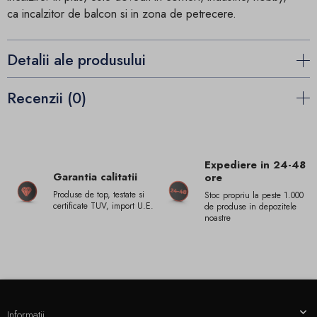
ca incalzitor de balcon si in zona de petrecere.
Detalii ale produsului
Recenzii (0)
Expediere in 24-48
Garantia calitatii
ore
Produse de top, testate si
Stoc propriu la peste 1.000
certificate TUV, import U.E.
de produse in depozitele
noastre
Informatii