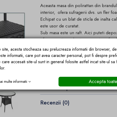
Aceasta masa din polirattan din brandul
interior, ofera sufragerii dvs. un fler foa
Echipat cu un blat de sticla de inalta cal
este usor de curatat.
Sub masa este un raft. Aici puteti depozit
ofera o optiune de stocare mai profund
fi stocate.
ce site, acesta stocheaza sau prelucreaza informatii din browser, d
Masa este confectionata din poli rattan r
este informatii, care pot avea caracter personal, pot fi despre pref
mult timp.
 care accesati site-ul sunt in general folosite astfel incat site-ul sa
lor.
Accepta toat
ai multe informatii
Detalii ale produsului
Recenzii (0)