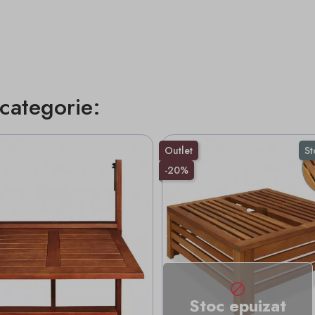
 categorie:
Outlet
St
-20%

Stoc epuizat