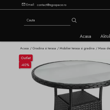
Email:
contact@egospace.ro
Acasa
Akto
Acasa
Gradina si terasa
Mobilier terasa si gradina
Masa de 
Outlet
-40%