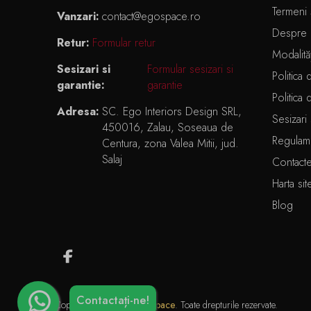
Termeni ș
Vanzari:
contact@egospace.ro
Despre 
Retur:
Formular retur
Modalită
Sesizari si
Formular sesizari si
Politica 
garantie:
garantie
Politica 
Adresa:
SC. Ego Interiors Design SRL,
Sesizari 
450016, Zalau, Soseaua de
Regulam
Centura, zona Valea Mitii, jud.
Salaj
Contact
Harta sit
Blog
Contactați-ne!
Copyright © 2026 -
Egospace
. Toate drepturile rezervate.