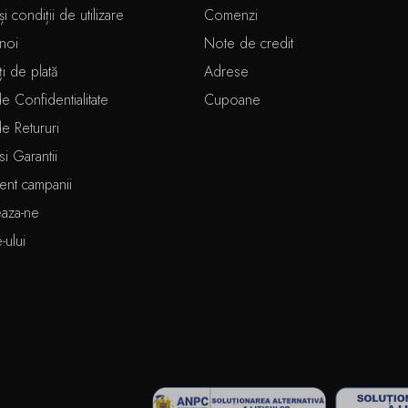
i condiții de utilizare
Comenzi
noi
Note de credit
ți de plată
Adrese
de Confidentialitate
Cupoane
de Retururi
si Garantii
ent campanii
eaza-ne
e-ului