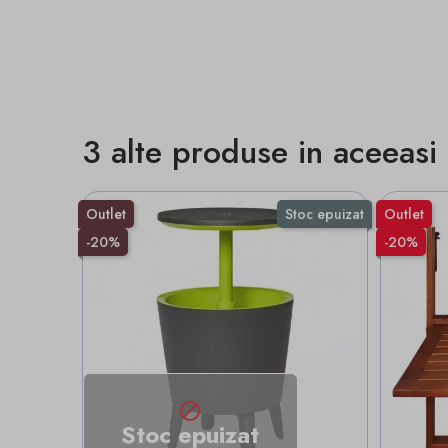
3 alte produse in aceeasi
Outlet
Stoc epuizat
Outlet
-20%
-20%

Stoc epuizat