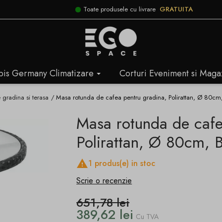
Toate produsele cu livrare
GRATUITA
bis Germany Climatizare
Corturi Eveniment si Maga
gradina si terasa
Masa rotunda de cafea pentru gradina, Polirattan, Ø 80cm,
Masa rotunda de cafe
Polirattan, Ø 80cm, B

1 produs(e) in stoc
Scrie o recenzie
651,78 lei
389,62 lei
Cu TVA