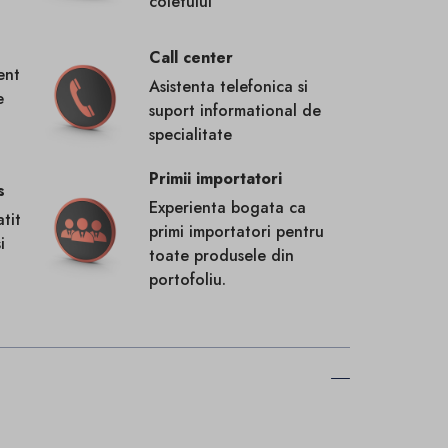
coletului
Call center
ent
Asistenta telefonica si
e
suport informational de
specialitate
Primii importatori
s
Experienta bogata ca
tit
primi importatori pentru
i
toate produsele din
portofoliu.