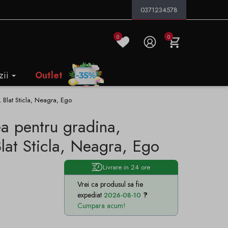
0371234578
0
0
zii
Outlet
 Blat Sticla, Neagra, Ego
a pentru gradina,
lat Sticla, Neagra, Ego
Livrare in 24 ore
Vrei ca produsul sa fie
expediat
2026-08-10
Cumpara acum!