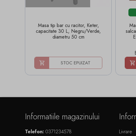
Masa tip bar cu racitor, Keter,
Mas
capacitate 30 L, Negru/Verde,
salc
diametru 50 cm
E
STOC EPUIZAT
Informatiile magazinului
Infor
Telefon:
0371234578
Livrare