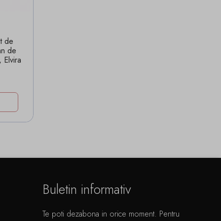
t de
mn de
 Elvira
Buletin informativ
Te poti dezabona in orice moment. Pentru