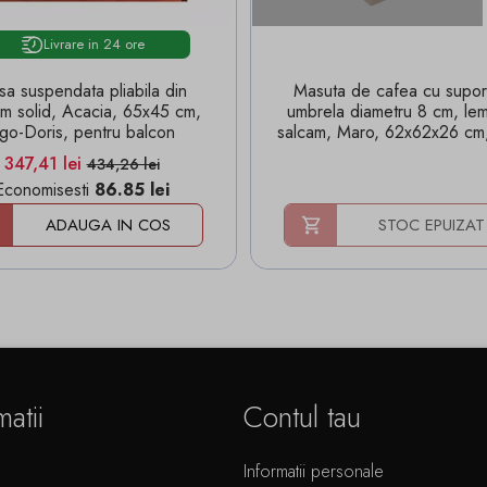
Livrare in 24 ore
a suspendata pliabila din
Masuta de cafea cu supor
am solid, Acacia, 65x45 cm,
umbrela diametru 8 cm, le
go-Doris, pentru balcon
salcam, Maro, 62x62x26 cm,
Pret
Pret de baza
347,41 lei
434,26 lei
Economisesti
86.85 lei
ADAUGA IN COS
STOC EPUIZAT
matii
Contul tau
Informatii personale