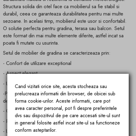
Structura solida din otel face ca mobilierul sa fie stabil si
durabil, ceea ce garanteaza durabilitatea pentru mai multe
sezoane. In acelasi timp, mobilierul este usor si confortabil.
O solutie perfecta pentru gradina, terasa sau balcon. Setul
este format din mai multe elemente diferite, astfel incat sa
poata fi mutate cu usurinta.
Setul de mobilier de gradina se caracterizeaza prin:
- Confort de utilizare exceptional
- Aspect elegant
- Usor de curatat si de ingrijit
Cand vizitati orice site, acesta stocheaza sau
-Perne de sezut durabile si confortabile, cu o husa
prelucreaza informatii din browser, de obicei sub
detasabila
forma cookie-urilor. Aceste informatii, care pot
avea caracter personal, pot fi despre preferintele
- O masa functionala cu un blat din sticla mata
dvs sau dispozitivul de pe care accesati site-ul sunt
- Rezistenta ridicata la conditiile meteorologice si radiatii UV
in general folosite astfel incat site-ul sa functioneze
conform asteptarilor.
- Usor de asamblat si intretinut