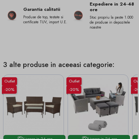
Expediere in 24-48
Garantia calitatii
ore
Produse de top, testate si
Stoc propriu la peste 1.000
certificate TUV, import U.E.
de produse in depozitele
noastre
3 alte produse in aceeasi categorie:
Outlet
Outlet
Out
-20%
-20%
-2
Livrare in 24 ore
Livrare in 24 ore