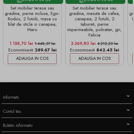
Set mobilier terasa sau
Set mobilier terasa sau
gradina, perne incluse, Ego-
gradina, masuta de cafea,
gr
Rodos, 2 fotolii, masa cu
canapea, 2 fotolii, 2
Ro
blat de sticla si canapea,
tabureti, perne
Maro
impermeabile, poliratan, gri,
Felicia
Pret
Pret de baza
Pret
Pret de baza
1.158,70 lei
3.369,80 lei
1.448,37 lei
4.212,25 lei
Economisesti
289.67 lei
Economisesti
842.45 lei
ADAUGA IN COS
ADAUGA IN COS
Informatii
Contul tau
Buletin informativ