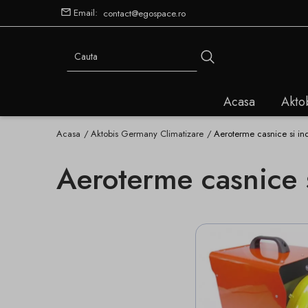
Email:
contact@egospace.ro
Acasa
Akto
Acasa
Aktobis Germany Climatizare
Aeroterme casnice si ind
Aeroterme casnice s