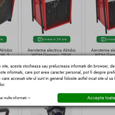
ore
Livrare in 24 ore
Livrar
Aktobis
Aeroterma electrica Aktobis
Aeroterma ele
kW, 2
WDH Germany, 15kW,
WDH Germ
0W, 75
400V, 3 trepte,
400V, 2
inghet,
5000/10000/15000W,
10000/2000
ce site, acesta stocheaza sau prelucreaza informatii din browser, d
125 m², termostat, anti-
termostat, 
este informatii, care pot avea caracter personal, pot fi despre pref
inghet, ventilator
vent
 care accesati site-ul sunt in general folosite astfel incat site-ul sa
Pret
Pret
1.771,19 lei
2.165
lor.
 COS
ADAUGA IN COS
ADA
Accepta toat
ai multe informatii