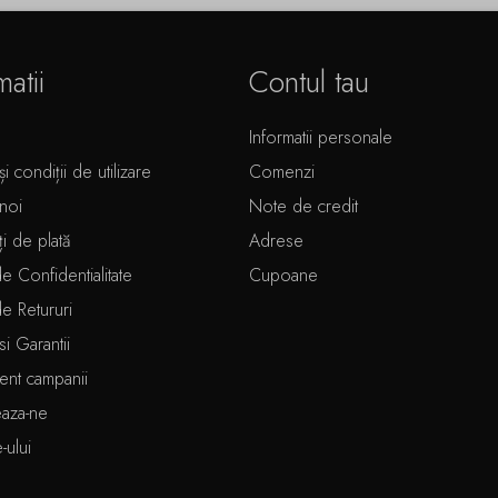
matii
Contul tau
Informatii personale
i condiții de utilizare
Comenzi
noi
Note de credit
ți de plată
Adrese
de Confidentialitate
Cupoane
de Retururi
si Garantii
ent campanii
eaza-ne
e-ului