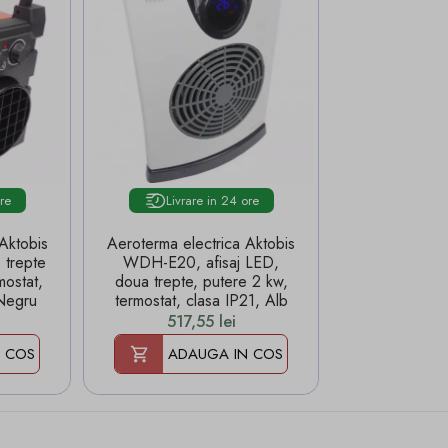
ore
Livrare in 24 ore
Aeroterma electrica Aktobis
trepte
WDH-E20, afisaj LED,
mostat,
doua trepte, putere 2 kw,
Negru
termostat, clasa IP21, Alb
Pret
517,55 lei
 COS
ADAUGA IN COS