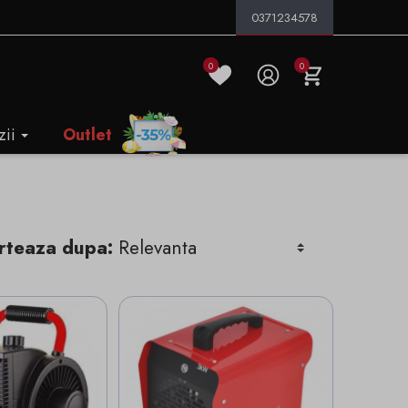
0371234578
0
0
zii
Outlet
rteaza dupa: