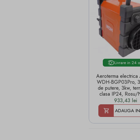
Livrare in 24 
Aeroterma electrica Aktobis
WDH-BGP03Pro, 3 
de putere, 3kw, ter
clasa IP24, Rosu/
Pret
933,43 lei
ADAUGA IN