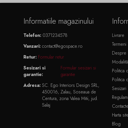
Informatiile magazinului
Infor
Telefon:
0371234578
Livrare
Termeni ș
Vanzari:
contact@egospace.ro
Despre 
Retur:
Formular retur
Modalită
Sesizari si
Formular sesizari si
Politica 
garantie:
garantie
Politica 
Adresa:
SC. Ego Interiors Design SRL,
Sesizari 
450016, Zalau, Soseaua de
Regulam
Centura, zona Valea Mitii, jud.
Salaj
Contact
Harta sit
Blog