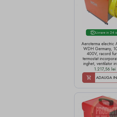
Livrare in 24 
Aeroterma electric 
WDH Germany, 1
400V, racord fur
termostat incorporat
inghet, ventilator in
Pret
1.217,56 lei
ADAUGA IN