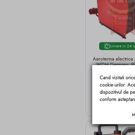
Livrare in 24 
Aeroterma electrica 
WDH Germany, 9
trepte, 4500/900
m², termostat , anti-
Cand vizitati ori
ventilator
cookie-urilor. Ac
dispozitivul de pe
Pret
1.145,50 lei
conform asteptari
ADAUGA IN
M