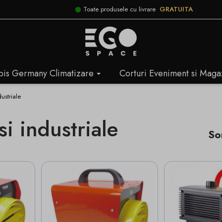
Toate produsele cu livrare
GRATUITA
bis Germany Climatizare
Corturi Eveniment si Maga
ustriale
i industriale
So