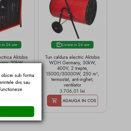
e in 24 ore
Livrare in 24 ore
ctrica Aktobis
Tun caldura electric Aktobis
any, 20kW,
WDH Germany, 30kW,
 trepte,
400V, 2 trepte,
0W, 180 m²,
15000/30000W, 250 m²,
e obicei sub forma
anti-inghet,
termostat, anti-inghet,
erintele dvs sau
ilator
ventilator
 functioneze
Pret
,90 lei
3.706,01 lei
UGA IN COS
ADAUGA IN COS
e