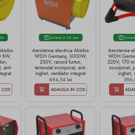
ore
Livrare in 24 ore
Livrar
Aktobis
Aeroterma electrica Aktobis
Aeroterma el
0 KW,
WDH Germany, 3000W,
WDH Germa
tun,
230V, racord furtun,
220V, 170 m3
, anti-
termostat incorporat, anti-
incorporat, p
tegrat
inghet, ventilator integrat
inghet, 
Pret
Pret
694,54 lei
596,
 COS
ADAUGA IN COS
ADA