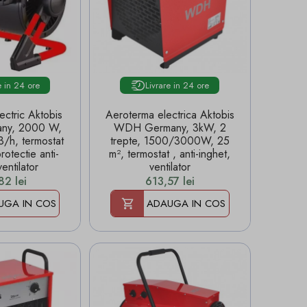
e in 24 ore
Livrare in 24 ore
ectric Aktobis
Aeroterma electrica Aktobis
ny, 2000 W,
WDH Germany, 3kW, 2
/h, termostat
trepte, 1500/3000W, 25
rotectie anti-
m², termostat , anti-inghet,
ventilator
ventilator
Pret
82 lei
613,57 lei
UGA IN COS
ADAUGA IN COS