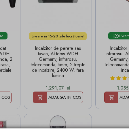
ore
Livrar
Livrare in 15-20 zile lucrătoare!
ndat
Incalzitor de perete sau
Incalzito
s WDH
tavan, Aktobis WDH
infrarosu,
nda, 2
Germany, infrarosu,
Germany
rasa,
telecomanda, timer, 2 trepte
Telecomanda,
rciale
de incalzire, 2400 W, fara
inca
lumina
Pret
Pret
1.291,07 lei
1.055
 COS
ADAUGA IN COS
ADA