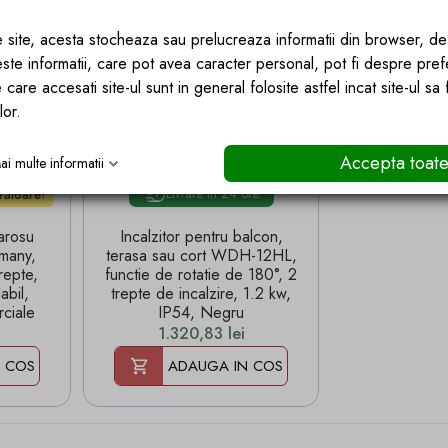
ce site, acesta stocheaza sau prelucreaza informatii din browser, d
este informatii, care pot avea caracter personal, pot fi despre pref
 care accesati site-ul sunt in general folosite astfel incat site-ul sa
lor.
Accepta toat
ai multe informatii
Livrare in 24 ore
crătoare!
rarosu
Incalzitor pentru balcon,
many,
terasa sau cort WDH-12HL,
epte,
functie de rotatie de 180°, 2
abil,
trepte de incalzire, 1.2 kw,
rciale
IP54, Negru
Pret
1.320,83 lei
 COS
ADAUGA IN COS