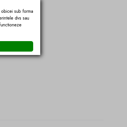
e obicei sub forma
erintele dvs sau
 functioneze
e