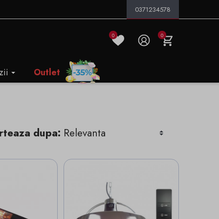
0371234578
0
0
zii
Outlet
rteaza dupa: