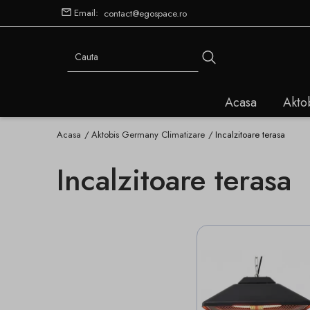
Email:
contact@egospace.ro
Acasa
Akto
Acasa
Aktobis Germany Climatizare
Incalzitoare terasa
Incalzitoare terasa