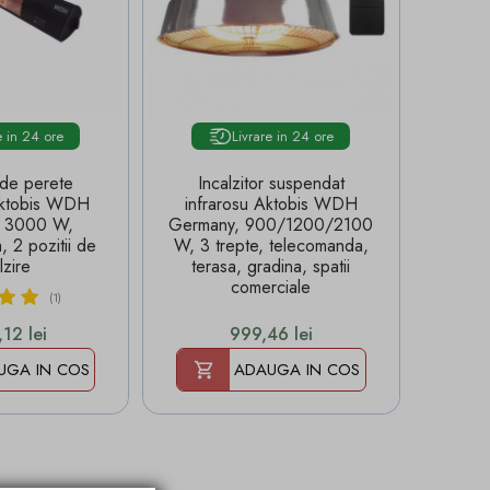
e in 24 ore
Livrare in 24 ore
r de perete
Incalzitor suspendat
 Aktobis WDH
infrarosu Aktobis WDH
, 3000 W,
Germany, 900/1200/2100
 2 pozitii de
W, 3 trepte, telecomanda,
lzire
terasa, gradina, spatii
comerciale
(1)
Pret
,12 lei
999,46 lei
UGA IN COS
ADAUGA IN COS