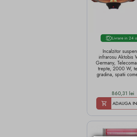
Livrare in 24 
Incalzitor suspe
infrarosu Aktobi
Germany, Telecoma
trepte, 2000 W, te
gradina, spatii come
Pret
860,31 lei
ADAUGA IN