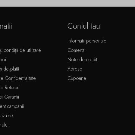
matii
Contul tau
Informatii personale
i condiții de utilizare
Comenzi
noi
Note de credit
ți de plată
Adrese
de Confidentialitate
Cupoane
de Retururi
si Garantii
ent campanii
eaza-ne
e-ului