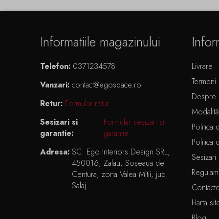
Informatiile magazinului
Infor
Telefon:
0371234578
Livrare
Termeni ș
Vanzari:
contact@egospace.ro
Despre 
Retur:
Formular retur
Modalită
Sesizari si
Formular sesizari si
Politica 
garantie:
garantie
Politica 
Adresa:
SC. Ego Interiors Design SRL,
Sesizari 
450016, Zalau, Soseaua de
Regulam
Centura, zona Valea Mitii, jud.
Salaj
Contact
Harta sit
Blog