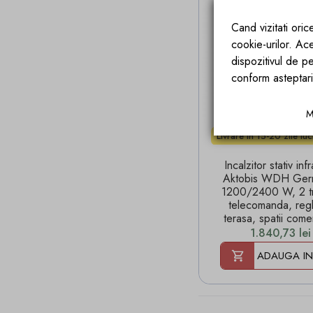
Cand vizitati ori
cookie-urilor. Ac
dispozitivul de pe
conform asteptari
M
Livrare in 15-20 zile lu
Incalzitor stativ inf
Aktobis WDH Ger
1200/2400 W, 2 tr
telecomanda, regl
terasa, spatii come
Pret
1.840,73 lei
ADAUGA IN