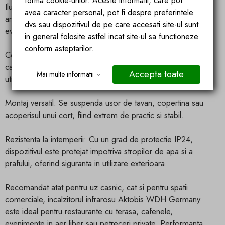
forma cookie-urilor. Aceste informatii, care pot
Iluminare integrata: Lampa LED incorporata ofera lumina
avea caracter personal, pot fi despre preferintele
ambientala placuta, ideala pentru seri relaxante sau
dvs sau dispozitivul de pe care accesati site-ul sunt
evenimente in aer liber.
in general folosite astfel incat site-ul sa functioneze
conform asteptarilor.
Constructie durabila: Fabricat aproape integral din metal de
calitate superioara, acest incalzitor este conceput pentru
Accepta toate
Mai multe informatii
utilizare intensa, pe termen lung.
Montaj versatil: Se suspenda usor de tavan, copertina sau
acoperisul unui cort, fiind extrem de practic si stabil.
Rezistenta la intemperii: Cu un grad de protectie IP24,
dispozitivul este protejat impotriva stropilor de apa si a
prafului, oferind siguranta in utilizare exterioara.
Recomandat atat pentru uz casnic, cat si pentru spatii
comerciale, incalzitorul infrarosu Aktobis WDH Germany
este ideal pentru restaurante cu terasa, cafenele,
evenimente in aer liber sau petreceri private. Performanta