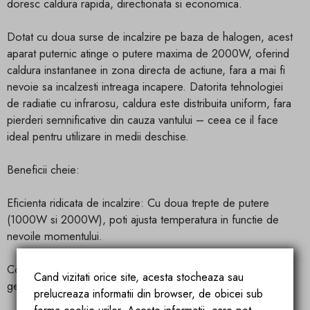
doresc caldura rapida, directionata si economica.
Dotat cu doua surse de incalzire pe baza de halogen, acest
aparat puternic atinge o putere maxima de 2000W, oferind
caldura instantanee in zona directa de actiune, fara a mai fi
nevoie sa incalzesti intreaga incapere. Datorita tehnologiei
de radiatie cu infrarosu, caldura este distribuita uniform, fara
pierderi semnificative din cauza vantului – ceea ce il face
ideal pentru utilizare in medii deschise.
Beneficii cheie:
Eficienta ridicata de incalzire: Cu doua trepte de putere
(1000W si 2000W), poti ajusta temperatura in functie de
nevoile momentului.
Control simplu si rapid: Telecomanda inclusa iti permite sa
Cand vizitati orice site, acesta stocheaza sau
gestionezi aparatul fara efort, direct din zona de confort.
prelucreaza informatii din browser, de obicei sub