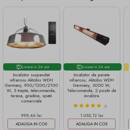
Livrare in 24 ore
Livrare in 24 ore
Incalzitor suspendat
Incalzitor de perete
infrarosu Aktobis WDH
infrarosu, Aktobis WDH
Germany, 900/1200/2100
Germany, 3000 W,
W, 3 trepte, telecomanda,
Telecomanda, 2 pozitii de
terasa, gradina, spatii
incalzire
comerciale
(1)
Pret
Pret
999,46 lei
1.055,12 lei
ADAUGA IN COS
ADAUGA IN COS