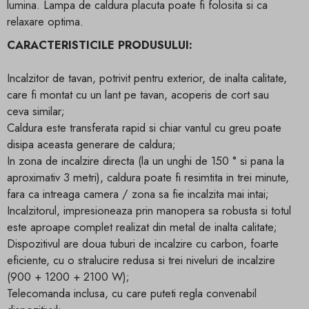
lumina. Lampa de caldura placuta poate fi folosita si ca
relaxare optima.
CARACTERISTICILE PRODUSULUI:
Incalzitor de tavan, potrivit pentru exterior, de inalta calitate,
care fi montat cu un lant pe tavan, acoperis de cort sau
ceva similar;
Caldura este transferata rapid si chiar vantul cu greu poate
disipa aceasta generare de caldura;
In zona de incalzire directa (la un unghi de 150 ° si pana la
aproximativ 3 metri), caldura poate fi resimtita in trei minute,
fara ca intreaga camera / zona sa fie incalzita mai intai;
Incalzitorul, impresioneaza prin manopera sa robusta si totul
este aproape complet realizat din metal de inalta calitate;
Dispozitivul are doua tuburi de incalzire cu carbon, foarte
eficiente, cu o stralucire redusa si trei niveluri de incalzire
(900 + 1200 + 2100 W);
Telecomanda inclusa, cu care puteti regla convenabil