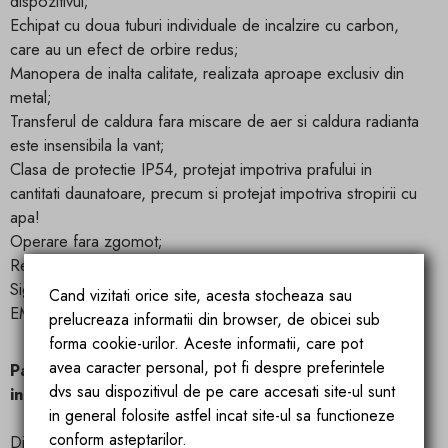
dispozitivul;
Echipat cu doua tuburi individuale de incalzire cu carbon,
care au un efect de orbire redus;
Manopera de inalta calitate, realizata aproape exclusiv din
metal;
Transferul de caldura fara miscare de aer si caldura radianta
este insensibila la vant;
Clasa de protectie IP54, protejat impotriva prafului in
cantitati daunatoare, precum si protejat impotriva stropirii cu
apa!
Operare fara zgomot;
Respectarea standardelor DEEE;
Siguranta testata (GS) si bineinteles cu conformitate CE si
Cand vizitati orice site, acesta stocheaza sau
EMC.
prelucreaza informatii din browser, de obicei sub
forma cookie-urilor. Aceste informatii, care pot
avea caracter personal, pot fi despre preferintele
Pana la ce dimensiune a camerei este potrivit
dvs sau dispozitivul de pe care accesati site-ul sunt
incalzitorul de tavan?
in general folosite astfel incat site-ul sa functioneze
conform asteptarilor.
Dimensiunea maxima a camerei depinde de multi factori: