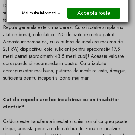
De exemplu, cat de mult este rece (grad de izolatie), care
Accepta toate
sunt temperaturile din camera respectiva si care este
Mai multe informatii
temperatura tinta!
Regula generala este urmatoarea: Cu o izolatie simpla (nu
atat de buna), calculati cu 120 de wati pe metru patrat!
Aceasta inseamna ca, cu o putere de incalzire maxima de
2,1 kW, dispozitivul este suficient pentru aproximativ 17,5
metri patrati (aproximativ 43,5 metri cubi)! Aceasta valoare
corespunde si recomandarii noastre. Cu o izolatie
corespunzator mai buna, puterea de incalzire este, desigur,
suficienta pentru incaperi si zone mai mari.
Cat de repede are loc incalzirea cu un incalzitor
electric?
Caldura este transferata imediat si chiar vantul cu greu poate
disipa, aceasta generare de caldura. In zona de incalzire