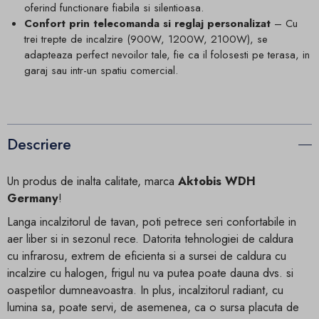
oferind functionare fiabila si silentioasa.
Confort prin telecomanda si reglaj personalizat
– Cu
trei trepte de incalzire (900W, 1200W, 2100W), se
adapteaza perfect nevoilor tale, fie ca il folosesti pe terasa, in
garaj sau intr-un spatiu comercial.
Descriere
Un produs de inalta calitate, marca
Aktobis WDH
Germany
!
Langa incalzitorul de tavan, poti petrece seri confortabile in
aer liber si in sezonul rece. Datorita tehnologiei de caldura
cu infrarosu, extrem de eficienta si a sursei de caldura cu
incalzire cu halogen, frigul nu va putea poate dauna dvs. si
oaspetilor dumneavoastra. In plus, incalzitorul radiant, cu
lumina sa, poate servi, de asemenea, ca o sursa placuta de