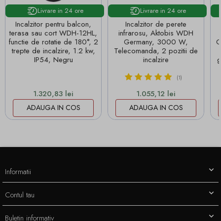
Livrare in 24 ore
Livrare in 24 ore
Incalzitor pentru balcon,
Incalzitor de perete
terasa sau cort WDH-12HL,
infrarosu, Aktobis WDH
functie de rotatie de 180°, 2
Germany, 3000 W,
G
trepte de incalzire, 1.2 kw,
Telecomanda, 2 pozitii de
IP54, Negru
incalzire
g
(1)
Pret
Pret
1.320,83 lei
1.055,12 lei
ADAUGA IN COS
ADAUGA IN COS
Informatii
Contul tau
Buletin informativ