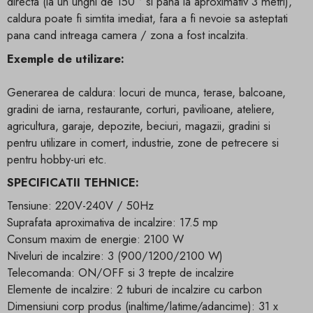
directa (la un unghi de 150 ° si pana la aproximativ 3 metri),
caldura poate fi simtita imediat, fara a fi nevoie sa asteptati
pana cand intreaga camera / zona a fost incalzita.
Exemple de utilizare:
Generarea de caldura: locuri de munca, terase, balcoane,
gradini de iarna, restaurante, corturi, pavilioane, ateliere,
agricultura, garaje, depozite, beciuri, magazii, gradini si
pentru utilizare in comert, industrie, zone de petrecere si
pentru hobby-uri etc.
SPECIFICATII TEHNICE:
Tensiune: 220V-240V / 50Hz
Suprafata aproximativa de incalzire: 17.5 mp
Consum maxim de energie: 2100 W
Niveluri de incalzire: 3 (900/1200/2100 W)
Telecomanda: ON/OFF si 3 trepte de incalzire
Elemente de incalzire: 2 tuburi de incalzire cu carbon
Dimensiuni corp produs
(inaltime/latime/adancime)
: 31 x