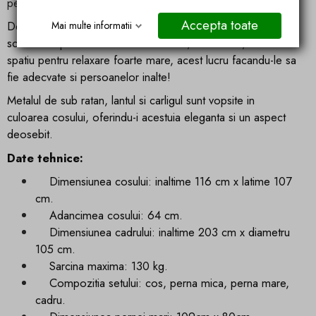
pentru a vă bucura de timpul liber.
Accepta toate
De asemenea, unul dintre cele mai mari avantaje al acestor
Mai multe informatii
scaune suspendate este dimensiunea, Sunt inalte, ofera
spatiu pentru relaxare foarte mare, acest lucru facandu-le sa
fie adecvate si persoanelor inalte!
Metalul de sub ratan, lantul si carligul sunt vopsite in
culoarea cosului, oferindu-i acestuia eleganta si un aspect
deosebit.
Date tehnice:
Dimensiunea cosului: inaltime 116 cm x latime 107
cm.
Adancimea cosului: 64 cm.
Dimensiunea cadrului: inaltime 203 cm x diametru
105 cm.
Sarcina maxima: 130 kg.
Compozitia setului: cos, perna mica, perna mare,
cadru.