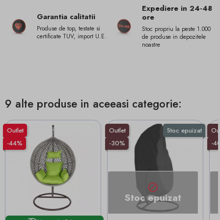
Expediere in 24-48
Garantia calitatii
ore
Produse de top, testate si
Stoc propriu la peste 1.000
certificate TUV, import U.E.
de produse in depozitele
noastre
9 alte produse in aceeasi categorie:
Outlet
Outlet
Stoc epuizat
Out
-44%
-30%
-4

Stoc epuizat