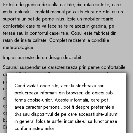
Fotoliu de gradina de inalta calitate, din ratan sintetic, care
imita naturalul. Impletit manual pe o structura de otel cu un
suport si un set de perne inlus. Este un mobilier foarte
confortabil care te va face sa te relaxezi in gradina, pe
terasa sau in confortul casei tale. Cosul este fabricat din
ratan de inalta calitate. Complet rezistent la conditiile
meteorologice.
Impletitura este de un design deosebit.
Scaunul suspendat se caracterizeaza prin perne confortabile
detasabile impermeabile care se adapteaza scaunului,
perna suplimentara pentru zona capului, asamblare usoara,
Cand vizitati orice site, acesta stocheaza sau
este unic si perfect pentru fiecare casa sau gradina.
prelucreaza informatii din browser, de obicei sub
Confort maxim
: Scaunul agățat California Brown este
forma cookie-urilor. Aceste informatii, care pot
conceput pentru a oferi un nivel înalt de confort. Dispune
avea caracter personal, pot fi despre preferintele
de perne moi, ceea ce vă permite să vă relaxați și să vă
dvs sau dispozitivul de pe care accesati site-ul sunt
bucurați de momente de odihnă într-o poziție comodă.
in general folosite astfel incat site-ul sa functioneze
Este perfect pentru relaxare, citit, meditație sau pur și simplu
conform asteptarilor.