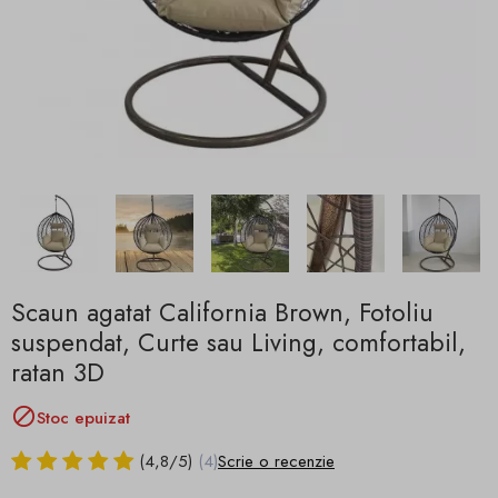
Scaun agatat California Brown, Fotoliu
suspendat, Curte sau Living, comfortabil,
ratan 3D

Stoc epuizat
(
4,8
/
5
)
(4)
Scrie o recenzie