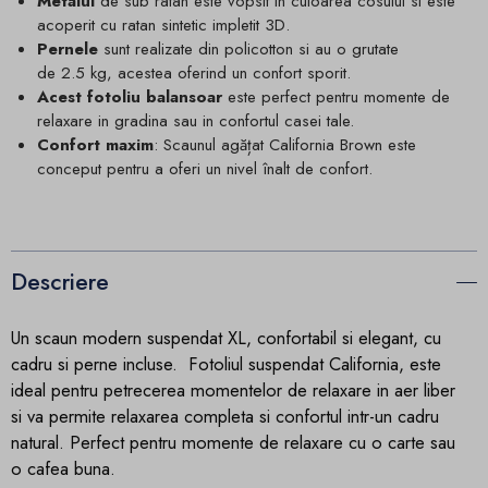
Metalul
de sub ratan este vopsit in culoarea cosului si este
acoperit cu ratan sintetic impletit 3D.
Pernele
sunt realizate din policotton si au o grutate
de 2.5
kg, acestea
oferind un confort sporit.
Acest fotoliu balansoar
este perfect pentru momente de
relaxare in gradina sau in confortul casei tale.
Confort maxim
: Scaunul agățat California Brown este
conceput pentru a oferi un nivel înalt de confort.
Descriere
Un scaun modern suspendat XL, confortabil si elegant, cu
cadru si perne incluse. Fotoliul suspendat California, este
ideal pentru petrecerea momentelor de relaxare in aer liber
si va permite relaxarea completa si confortul intr-un cadru
natural. Perfect pentru momente de relaxare cu o carte sau
o cafea buna.