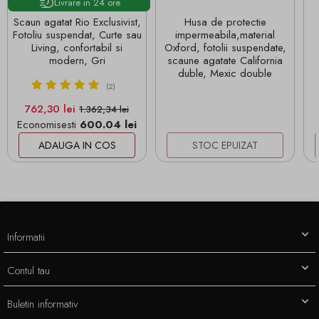
Livrare in 24 ore
Scaun agatat Rio Exclusivist,
Husa de protectie
Fotoliu suspendat, Curte sau
impermeabila,material
Living, confortabil si
Oxford, fotolii suspendate,
modern, Gri
scaune agatate California
duble, Mexic double
(2)
Pret
Pret de baza
762,30 lei
1.362,34 lei
Economisesti
600.04 lei
ADAUGA IN COS
STOC EPUIZAT
Informatii
Contul tau
Buletin informativ