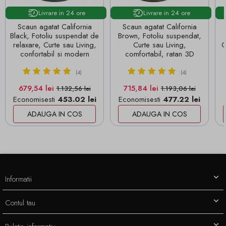
Livrare in 24 ore
Livrare in 24 ore
Scaun agatat California
Scaun agatat California
Black, Fotoliu suspendat de
Brown, Fotoliu suspendat,
relaxare, Curte sau Living,
Curte sau Living,
O
confortabil si modern
comfortabil, ratan 3D
(4)
(4)
Pret
Pret de baza
Pret
Pret de baza
679,54 lei
715,84 lei
1.132,56 lei
1.193,06 lei
Economisesti
453.02 lei
Economisesti
477.22 lei
ADAUGA IN COS
ADAUGA IN COS
Informatii
Contul tau