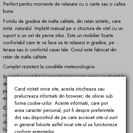
Perfect pentru momente de relaxare cu o carte sau o cafea
buna.
Fotoliu de gradina de inalta calitate, din ratan sintetic, care
imita naturalul. Impletit manual pe o structura de otel cu un
suport si un set de perne inlus. Este un mobilier foarte
confortabil care te va face sa te relaxezi in gradina, pe
terasa sau in confortul casei tale. Cosul este fabricat din
ratan de inalta calitate.
Complet rezistent la conditiile meteorologice.
Scaunul suspendat se caracterizeaza prin perne confortabile
detasabile impermeabile care se adapteaza scaunului,
Cand vizitati orice site, acesta stocheaza sau
perna suplimentara pentru zona capului, asamblare usoara,
prelucreaza informatii din browser, de obicei sub
este unic si perfect pentru fiecare casa sau gradina.
forma cookie-urilor. Aceste informatii, care pot
Confort maxim
: Scaunul agățat California White este
avea caracter personal, pot fi despre preferintele
conceput pentru a oferi un nivel înalt de confort. Dispune
dvs sau dispozitivul de pe care accesati site-ul sunt
de perne moi, ceea ce vă permite să vă relaxați și să vă
in general folosite astfel incat site-ul sa functioneze
bucurați de momente de odihnă într-o poziție comodă.
conform asteptarilor.