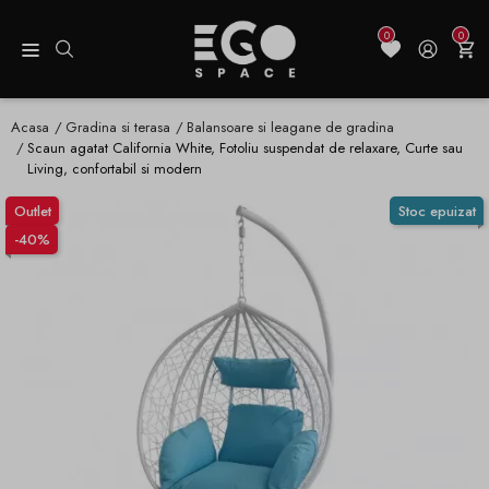
0
0
Acasa
Gradina si terasa
Balansoare si leagane de gradina
Scaun agatat California White, Fotoliu suspendat de relaxare, Curte sau
Living, confortabil si modern
Outlet
Stoc epuizat
-40%