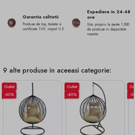
Expediere in 24-48
Garantia calitatii
ore
Produse de top, testate si
Stoc propriu la peste 1.000
certificate TUV, import U.E.
de produse in depozitele
noastre
9 alte produse in aceeasi categorie:
Outlet
Outlet
Out
-40%
-40%
-3