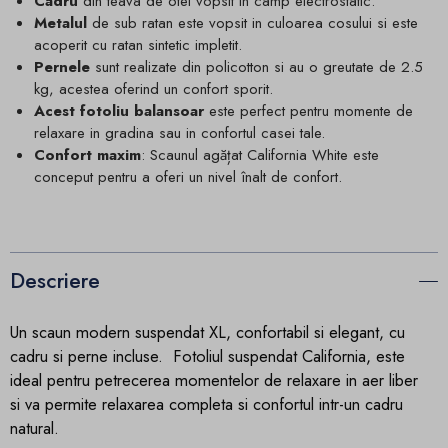
Cadru
din teava de otel vopsit in camp electrostatic.
Metalul
de sub ratan este vopsit in culoarea cosului si este
acoperit cu ratan sintetic impletit.
Pernele
sunt realizate din policotton si au o greutate de 2.5
kg, acestea oferind un confort sporit.
Acest fotoliu balansoar
este perfect pentru momente de
relaxare in gradina sau in confortul casei tale.
Confort maxim
: Scaunul agățat California White este
conceput pentru a oferi un nivel înalt de confort.
Descriere
Un scaun modern suspendat XL, confortabil si elegant, cu
cadru si perne incluse. Fotoliul suspendat California, este
ideal pentru petrecerea momentelor de relaxare in aer liber
si va permite relaxarea completa si confortul intr-un cadru
natural.