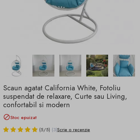
Scaun agatat California White, Fotoliu
suspendat de relaxare, Curte sau Living,
confortabil si modern

Stoc epuizat
(
5
/
5
)
(3)
Scrie o recenzie