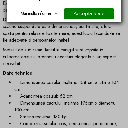
Este perfect pentru relaxare, citit, meditație sau pur și simplu
pentru a vă bucura de timpul liber.
Accepta toate
Mai multe informatii
De asemenea, unul dintre cele mai mari avantaje al acestor
scaune suspendate este dimensiunea, Sunt inalte, ofera
spatiu pentru relaxare foarte mare, acest lucru facandu-le sa
fie adecvate si persoanelor inalte!
Metalul de sub ratan, lantul si carligul sunt vopsite in
culoarea cosului, oferindu-i acestuia eleganta si un aspect
deosebit.
Date tehnice:
Dimensiunea cosului: inaltime 108 cm x latime 104
cm.
Adancimea cosului: 62 cm.
Dimensiunea cadrului: inaltime 195cm x diametru
100 cm.
Sarcina maxima: 130 kg.
Compozitia setului: cos, perna mica, perna mare,