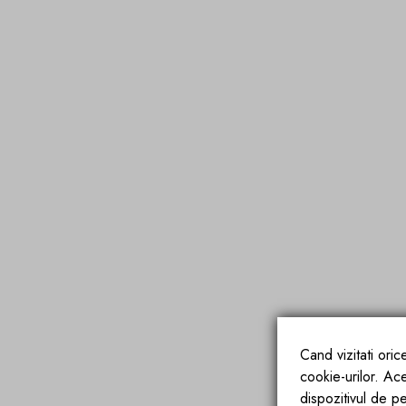
Cand vizitati ori
cookie-urilor. Ac
dispozitivul de pe