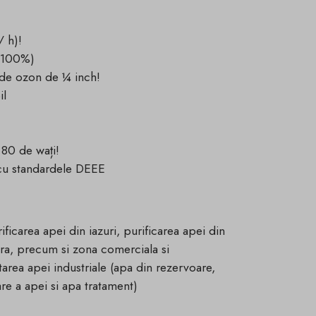
/ h)!
- 100%)
n de ozon de ¼ inch!
il
80 de wați!
 cu standardele DEEE
ificarea apei din iazuri, purificarea apei din
tura, precum si zona comerciala si
atarea apei industriale (apa din rezervoare,
re a apei si apa tratament)