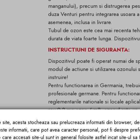
manganului), precum si distrugerea pestic
duza Venturi pentru integrarea usoara a
asemenea, inclusa in livrare.
Tubul de ozon este cea mai recenta te
durata de viata foarte lunga. Dispozitivul
INSTRUCTIUNI DE SIGURANTA:
Dispozitivul poate fi operat numai de spe
modul de actiune si utilizarea ozonului
instruire!
Pentru functionarea in Germania, trebuie 
profesionale germane. Pentru functionare
reglementarile nationale si locale aplic
sau 0,2 mg ozon / m³), ​​ozonul este un g
clasificat ca fiind periculos si daunator
ce site, acesta stocheaza sau prelucreaza informatii din browser, d
pentru a preveni eliberarea necontrola
este informatii, care pot avea caracter personal, pot fi despre pref
Dupa sfarsitul perioadei de tratam
 care accesati site-ul sunt in general folosite astfel incat site-ul sa