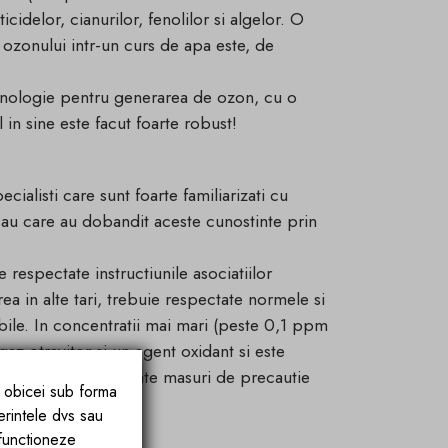
idelor, cianurilor, fenolilor si algelor. O
 ozonului intr-un curs de apa este, de
hnologie pentru generarea de ozon, cu o
 in sine este facut foarte robust!
cialisti care sunt foarte familiarizati cu
 sau care au dobandit aceste cunostinte prin
respectate instructiunile asociatiilor
a in alte tari, trebuie respectate normele si
abile. In concentratii mai mari (peste 0,1 ppm
az otravitor si un agent oxidant si este
 sanatatii! Trebuie luate masuri de precautie
e obicei sub forma
ta de ozon.
erintele dvs sau
ent:
 functioneze