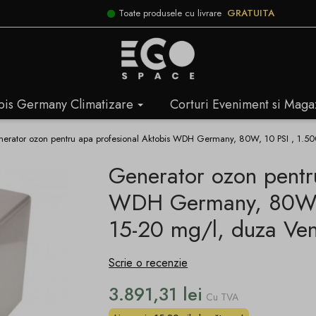
Toate produsele cu livrare
GRATUITA
bis Germany Climatizare
Corturi Eveniment si Maga
erator ozon pentru apa profesional Aktobis WDH Germany, 80W, 10 PSI , 1.50
Generator ozon pentr
WDH Germany, 80W, 
15-20 mg/l, duza Ven
Scrie o recenzie
3.891,31 lei
Cu TVA