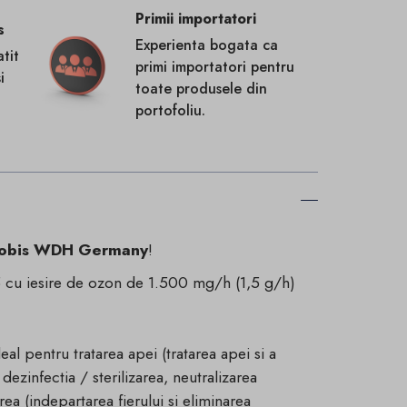
Primii importatori
s
Experienta bogata ca
tit
primi importatori pentru
i
toate produsele din
portofoliu.
obis WDH Germany
!
u iesire de ozon de 1.500 mg/h (1,5 g/h)
l pentru tratarea apei (tratarea apei si a
 dezinfectia / sterilizarea, neutralizarea
rea (indepartarea fierului si eliminarea