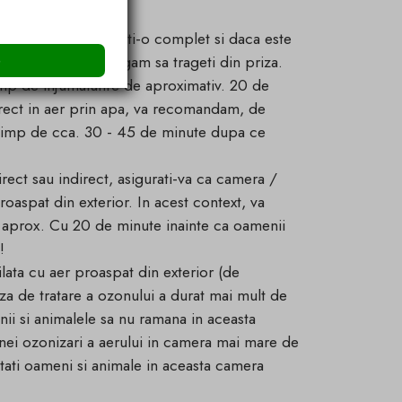
i produce ozon, opriti-o complet si daca este
e
nga de timp, va rugam sa trageti din priza.
imp de injumatatire de aproximativ. 20 de
irect in aer prin apa, va recomandam, de
a timp de cca. 30 - 45 de minute dupa ce
rect sau indirect, asigurati-va ca camera /
proaspat din exterior. In acest context, va
 aprox. Cu 20 de minute inainte ca oamenii
!
lata cu aer proaspat din exterior (de
aza de tratare a ozonului a durat mai mult de
 si animalele sa nu ramana in aceasta
nei ozonizari a aerului in camera mai mare de
ati oameni si animale in aceasta camera