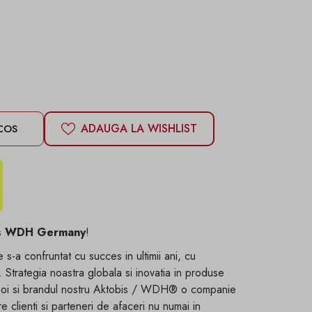
ADAUGA LA WISHLIST
COS
s
WDH
Germany
!
s-a confruntat cu succes in ultimii ani, cu
e. Strategia noastra globala si inovatia in produse
noi si brandul nostru
Aktobis / WDH®
o companie
e clienti si parteneri de afaceri nu numai in