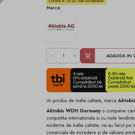
Livrare in 15-20 zile lucrătoare!
Marca:
-
+
ADAUGA IN 
Un produs de inalta calitate, marca
Aktobi
Aktobis WDH Germany
o companie care 
competitia internationala si cu noile tendint
moderne de inalta calitate, ne-au facut pe 
comerciala de incredere si de valoare printr