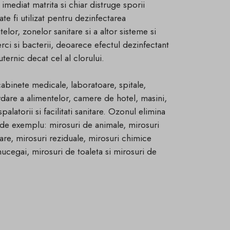
imediat matrita si chiar distruge sporii
e fi utilizat pentru dezinfectarea
lor, zonelor sanitare si a altor sisteme si
rci si bacterii, deoarece efectul dezinfectant
uternic decat cel al clorului.
cabinete medicale, laboratoare, spitale,
rdare a alimentelor, camere de hotel, masini,
palatorii si facilitati sanitare. Ozonul elimina
 de exemplu: mirosuri de animale, mirosuri
tare, mirosuri reziduale, mirosuri chimice
mucegai, mirosuri de toaleta si mirosuri de