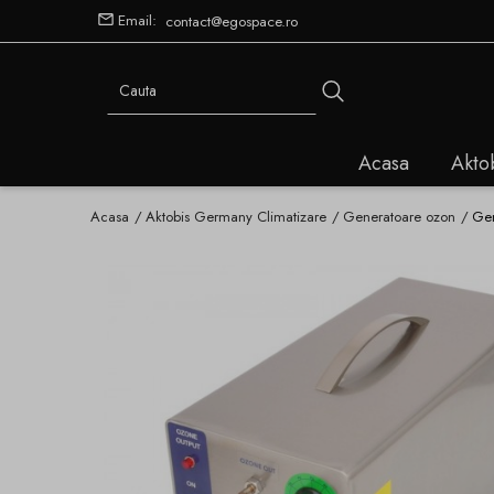
Email:
contact@egospace.ro
Acasa
Akto
Acasa
Aktobis Germany Climatizare
Generatoare ozon
Gen