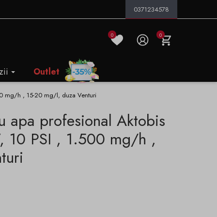
0371234578
0
0
zii
Outlet
0 mg/h , 15-20 mg/l, duza Venturi
u apa profesional Aktobis
10 PSI , 1.500 mg/h ,
turi