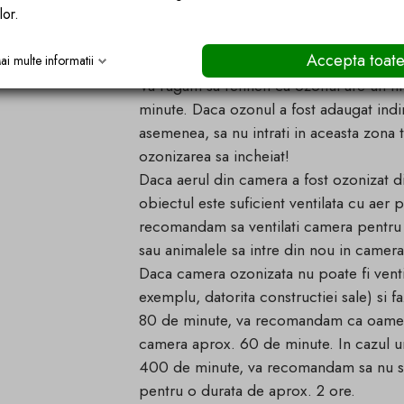
lor.
Mai intai verificati daca unitatea nu ma
Accepta toat
in modul oprit pentru o perioada mai lu
ai multe informatii
Va rugam sa retineti ca ozonul are un t
minute. Daca ozonul a fost adaugat ind
asemenea, sa nu intrati in aceasta zon
ozonizarea sa incheiat!
Daca aerul din camera a fost ozonizat di
obiectul este suficient ventilata cu aer 
recomandam sa ventilati camera pentru
sau animalele sa intre din nou in camera
Daca camera ozonizata nu poate fi venti
exemplu, datorita constructiei sale) si f
80 de minute, va recomandam ca oamenii
camera aprox. 60 de minute. In cazul u
400 de minute, va recomandam sa nu st
pentru o durata de aprox. 2 ore.