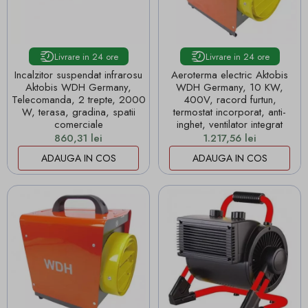
Livrare in 24 ore
Livrare in 24 ore
Incalzitor suspendat infrarosu
Aeroterma electric Aktobis
Aktobis WDH Germany,
WDH Germany, 10 KW,
Telecomanda, 2 trepte, 2000
400V, racord furtun,
W, terasa, gradina, spatii
termostat incorporat, anti-
comerciale
inghet, ventilator integrat
Pret
Pret
860,31 lei
1.217,56 lei
ADAUGA IN COS
ADAUGA IN COS