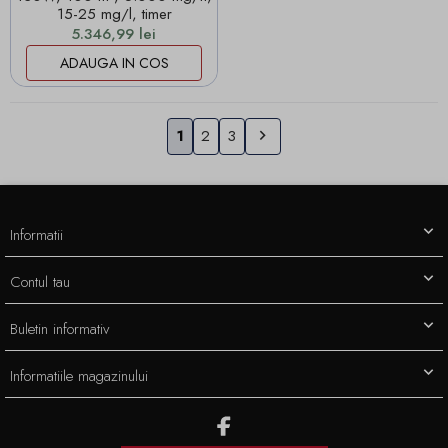
15-25 mg/l, timer
Pret
5.346,99 lei
ADAUGA IN COS
Urmatorul
1
2
3

Informatii
Contul tau
Buletin informativ
Informatiile magazinului