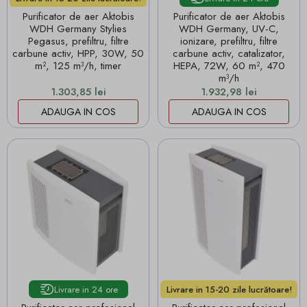
Purificator de aer Aktobis
Purificator de aer Aktobis
WDH Germany Stylies
WDH Germany, UV-C,
Pegasus, prefiltru, filtre
ionizare, prefiltru, filtre
carbune activ, HPP, 30W, 50
carbune activ, catalizator,
m², 125 m³/h, timer
HEPA, 72W, 60 m², 470
m³/h
Pret
Pret
1.303,85 lei
1.932,98 lei
ADAUGA IN COS
ADAUGA IN COS
Livrare in 24 ore
Livrare in 15-20 zile lucrătoare!