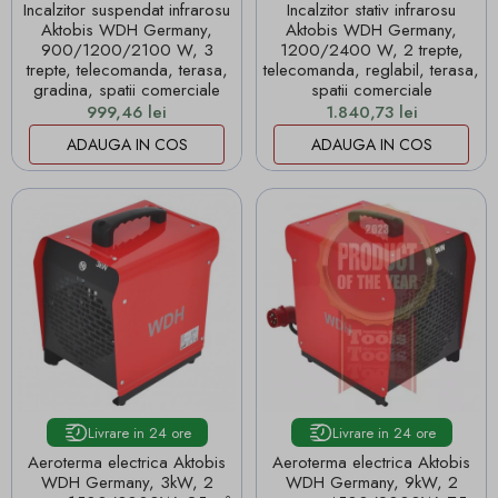
Incalzitor suspendat infrarosu
Incalzitor stativ infrarosu
Aktobis WDH Germany,
Aktobis WDH Germany,
900/1200/2100 W, 3
1200/2400 W, 2 trepte,
trepte, telecomanda, terasa,
telecomanda, reglabil, terasa,
gradina, spatii comerciale
spatii comerciale
Pret
Pret
999,46 lei
1.840,73 lei
ADAUGA IN COS
ADAUGA IN COS
Livrare in 24 ore
Livrare in 24 ore
Aeroterma electrica Aktobis
Aeroterma electrica Aktobis
WDH Germany, 3kW, 2
WDH Germany, 9kW, 2