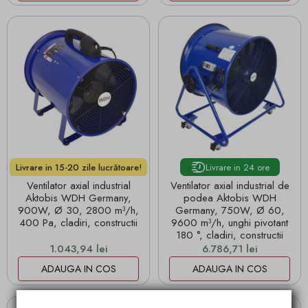
Livrare in 24 ore
Livrare in 15-20 zile lucrătoare!
Ventilator axial industrial
Ventilator axial industrial de
Aktobis WDH Germany,
podea Aktobis WDH
900W, Ø 30, 2800 m³/h,
Germany, 750W, Ø 60,
400 Pa, cladiri, constructii
9600 m³/h, unghi pivotant
180 °, cladiri, constructii
Pret
Pret
1.043,94 lei
6.786,71 lei
ADAUGA IN COS
ADAUGA IN COS