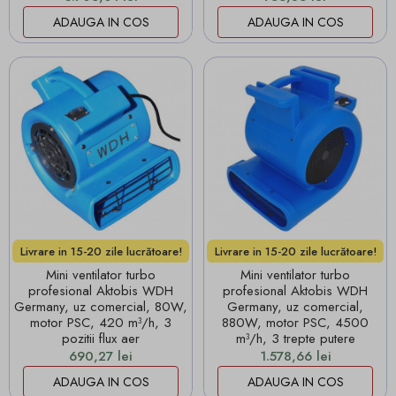
ADAUGA IN COS
ADAUGA IN COS
Livrare in 15-20 zile lucrătoare!
Livrare in 15-20 zile lucrătoare!
Mini ventilator turbo
Mini ventilator turbo
profesional Aktobis WDH
profesional Aktobis WDH
Germany, uz comercial, 80W,
Germany, uz comercial,
motor PSC, 420 m³/h, 3
880W, motor PSC, 4500
pozitii flux aer
m³/h, 3 trepte putere
Pret
Pret
690,27 lei
1.578,66 lei
ADAUGA IN COS
ADAUGA IN COS