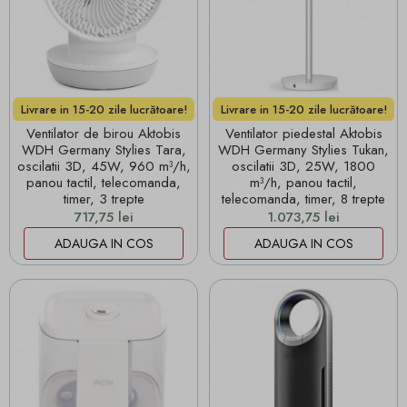
Livrare in 15-20 zile lucrătoare!
Livrare in 15-20 zile lucrătoare!
Ventilator de birou Aktobis
Ventilator piedestal Aktobis
WDH Germany Stylies Tara,
WDH Germany Stylies Tukan,
oscilatii 3D, 45W, 960 m³/h,
oscilatii 3D, 25W, 1800
panou tactil, telecomanda,
m³/h, panou tactil,
timer, 3 trepte
telecomanda, timer, 8 trepte
Pret
Pret
717,75 lei
1.073,75 lei
ADAUGA IN COS
ADAUGA IN COS