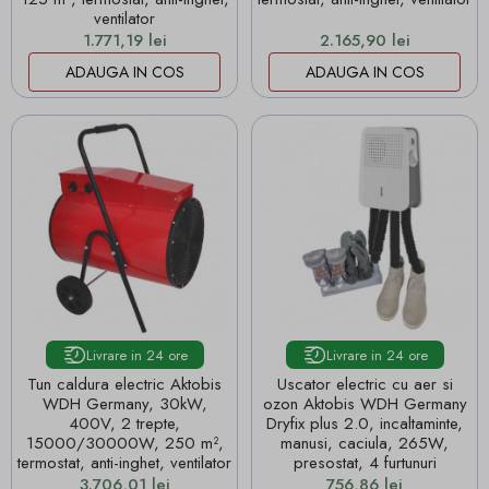
ventilator
Pret
Pret
1.771,19 lei
2.165,90 lei
ADAUGA IN COS
ADAUGA IN COS
Livrare in 24 ore
Livrare in 24 ore
Tun caldura electric Aktobis
Uscator electric cu aer si
WDH Germany, 30kW,
ozon Aktobis WDH Germany
400V, 2 trepte,
Dryfix plus 2.0, incaltaminte,
15000/30000W, 250 m²,
manusi, caciula, 265W,
termostat, anti-inghet, ventilator
presostat, 4 furtunuri
Pret
Pret
3.706,01 lei
756,86 lei