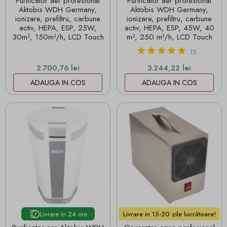
Purificator aer profesional
Purificator aer profesional
Aktobis WDH Germany,
Aktobis WDH Germany,
ionizare, prefiltru, carbune
ionizare, prefiltru, carbune
activ, HEPA, ESP, 25W,
activ, HEPA, ESP, 45W, 40
30m², 150m³/h, LCD Touch
m², 250 m³/h, LCD Touch
(1)
Pret
Pret
2.700,76 lei
3.244,22 lei
ADAUGA IN COS
ADAUGA IN COS
Livrare in 24 ore
Livrare in 15-20 zile lucrătoare!