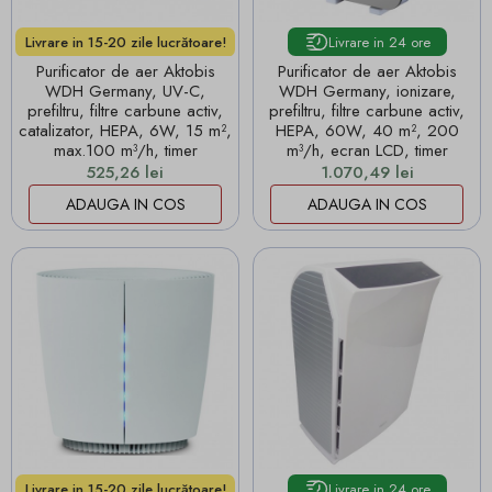
Livrare in 24 ore
Livrare in 15-20 zile lucrătoare!
Purificator de aer Aktobis
Purificator de aer Aktobis
WDH Germany, UV-C,
WDH Germany, ionizare,
prefiltru, filtre carbune activ,
prefiltru, filtre carbune activ,
catalizator, HEPA, 6W, 15 m²,
HEPA, 60W, 40 m², 200
max.100 m³/h, timer
m³/h, ecran LCD, timer
Pret
Pret
525,26 lei
1.070,49 lei
ADAUGA IN COS
ADAUGA IN COS
Livrare in 24 ore
Livrare in 15-20 zile lucrătoare!