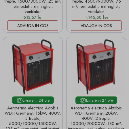
trepte, 1500/3000W, 25 m²,
trepte, 4500/9000W, 75
termostat , anti-inghet,
m², termostat , anti-inghet,
ventilator
ventilator
Pret
Pret
613,57 lei
1.145,50 lei
ADAUGA IN COS
ADAUGA IN COS
Livrare in 24 ore
Livrare in 24 ore
Aeroterma electrica Aktobis
Aeroterma electrica Aktobis
WDH Germany, 15kW, 400V,
WDH Germany, 20kW,
3 trepte,
400V, 2 trepte,
5000/10000/15000W,
10000/20000W, 180 m²,
125 m², termostat, anti-inghet,
termostat, anti-inghet, ventilator