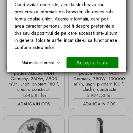
Cand vizitati orice site, acesta stocheaza sau
prelucreaza informatii din browser, de obicei sub
forma cookie-urilor. Aceste informatii, care pot
avea caracter personal, pot fi despre preferintele
dvs sau dispozitivul de pe care accesati site-ul sunt
in general folosite astfel incat site-ul sa functioneze
conform asteptarilor.
Livrare in 24 ore
Livrare in 24 ore
Accepta toate
Mai multe informatii
Ventilator tambur industrial de
Ventilator tambur industrial de
podea Aktobis WDH
podea Aktobis WDH
Germany, 260W, 5900
Germany, 750W, 130000
m³/h, unghi pivotant 180 °,
m³/h, unghi pivotant 180 °,
cladiri, constructii
cladiri, constructii
Pret
Pret
1.646,81 lei
3.984,53 lei
ADAUGA IN COS
ADAUGA IN COS