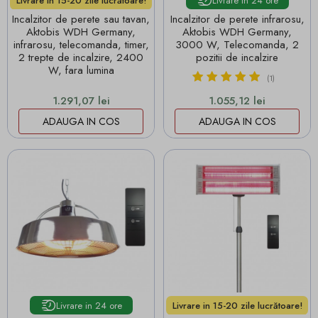
Livrare in 24 ore
Livrare in 15-20 zile lucrătoare!
Incalzitor de perete sau tavan,
Incalzitor de perete infrarosu,
Aktobis WDH Germany,
Aktobis WDH Germany,
infrarosu, telecomanda, timer,
3000 W, Telecomanda, 2
2 trepte de incalzire, 2400
pozitii de incalzire
W, fara lumina
(1)
Pret
Pret
1.291,07 lei
1.055,12 lei
ADAUGA IN COS
ADAUGA IN COS
Livrare in 24 ore
Livrare in 15-20 zile lucrătoare!