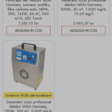
Purificator aer Aktobis WDH
Generator ozon profesional
Germany, ionizare, prefiltru,
Aktobis WDH Germany,
filtre carbune activ, HEPA,
100W, 40 m², 1.000 mg/h,
EPA, 145W, 66 m², 540
15-25 mg/l
m³/h, LED Touch
Pret
Pret
7.287,10 lei
2.880,57 lei
ADAUGA IN COS
ADAUGA IN COS
Livrare in 15-20 zile lucrătoare!
Generator ozon profesional
Aktobis WDH Germany,
130W, 100 m², 5.000 mg/h,