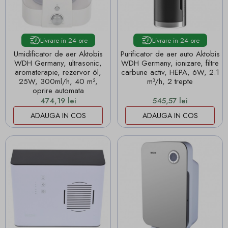
Livrare in 24 ore
Livrare in 24 ore
Umidificator de aer Aktobis
Purificator de aer auto Aktobis
WDH Germany, ultrasonic,
WDH Germany, ionizare, filtre
aromaterapie, rezervor 6l,
carbune activ, HEPA, 6W, 2.1
25W, 300ml/h, 40 m²,
m³/h, 2 trepte
oprire automata
Pret
Pret
474,19 lei
545,57 lei
ADAUGA IN COS
ADAUGA IN COS