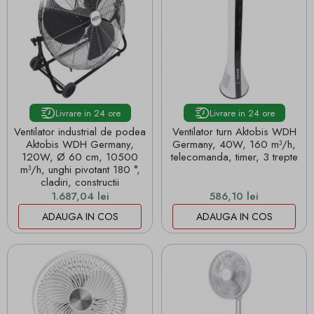
Livrare in 24 ore
Livrare in 24 ore
Ventilator industrial de podea
Ventilator turn Aktobis WDH
Aktobis WDH Germany,
Germany, 40W, 160 m³/h,
120W, Ø 60 cm, 10500
telecomanda, timer, 3 trepte
m³/h, unghi pivotant 180 °,
cladiri, constructii
Pret
Pret
1.687,04 lei
586,10 lei
ADAUGA IN COS
ADAUGA IN COS