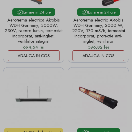
Livrare in 24 ore
Livrare in 24 ore
Aeroterma electrica Aktobis
Aeroterma electric Aktobis
WDH Germany, 3000W,
WDH Germany, 2000 W,
230V, racord furtun, termostat
220V, 170 m3/h, termostat
incorporat, anti-inghet,
incorporat, protectie anti-
ventilator integrat
inghet, ventilator
Pret
Pret
694,54 lei
596,82 lei
ADAUGA IN COS
ADAUGA IN COS