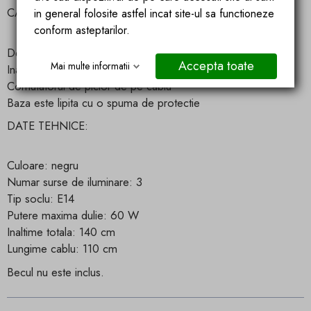
CARACTERISTICILE PRODUSULUI:
in general folosite astfel incat site-ul sa functioneze
conform asteptarilor.
Design unic, glamour
Accepta toate
Mai multe informatii
Inaltimea fixa
Comutatorul de picior de pe cablu
Baza este lipita cu o spuma de protectie
DATE TEHNICE:
Culoare: negru
Numar surse de iluminare: 3
Tip soclu: E14
Putere maxima dulie: 60 W
Inaltime totala: 140 cm
Lungime cablu: 110 cm
Becul nu este inclus.