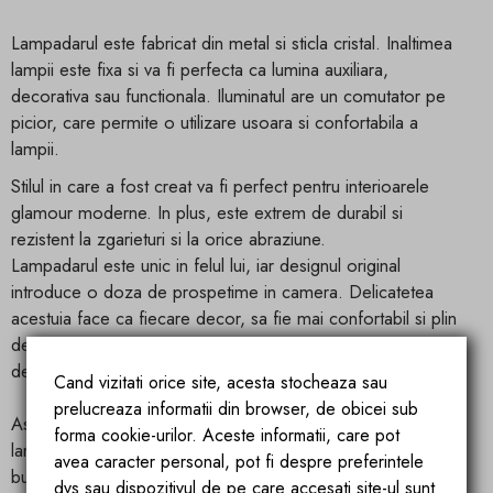
Lampadarul este fabricat din metal si sticla cristal. Inaltimea
lampii este fixa si va fi perfecta ca lumina auxiliara,
decorativa sau functionala. Iluminatul are un comutator pe
picior, care permite o utilizare usoara si confortabila a
lampii.
Stilul in care a fost creat va fi perfect pentru interioarele
glamour moderne. In plus, este extrem de durabil si
rezistent la zgarieturi si la orice abraziune.
Lampadarul este unic in felul lui, iar designul original
introduce o doza de prospetime in camera. Delicatetea
acestuia face ca fiecare decor, sa fie mai confortabil si plin
de viata. Elementele de cristal ale lustrei subliniaza perfect
designul glamour.
Cand vizitati orice site, acesta stocheaza sau
prelucreaza informatii din browser, de obicei sub
Aspectul unic nu exclude niciun decor - stilul elegant face ca
forma cookie-urilor. Aceste informatii, care pot
lampa sa se potriveasca oricarui tip de camera, inclusiv
avea caracter personal, pot fi despre preferintele
bucataria, camera de zi si camera copiilor.
dvs sau dispozitivul de pe care accesati site-ul sunt