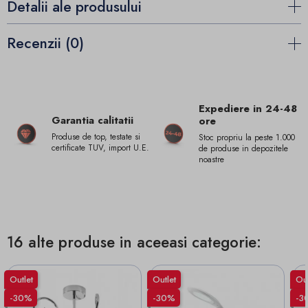
Detalii ale produsului
Recenzii (0)
Expediere in 24-48
Garantia calitatii
ore
Produse de top, testate si
Stoc propriu la peste 1.000
certificate TUV, import U.E.
de produse in depozitele
noastre
16 alte produse in aceeasi categorie:
Outlet
Outlet
Out
-30%
-30%
-3