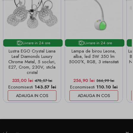
Livrare in 24 ore
Livrare in 24 ore
Lustra EGO Crystal Liana
Lampa de birou Leona,
Lu
Leaf Diamonds Luxury
alba, led 5W 350 lm
B
Chrome Metal, 5 socluri,
5000ºK, RGB, 3 intensitati
N
E27, Crom, 230V, sticla
cristal
Pret
Pret de baza
Pret
Pret de baza
335,00 lei
256,90 lei
478,57 lei
366,99 lei
Economisesti
143.57 lei
Economisesti
110.10 lei
ADAUGA IN COS
ADAUGA IN COS