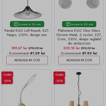
Livrare in 24 ore
Livrare in 24 ore
Pendul EGO Loft Round, E27,
Plafoniera EGO Clew Glass
Negru, 230V, design unic
Chrome Metal, 2 socluri, E27,
Crom, 230V, abajur reglabil
din sticla/crom
Pret
Pret de baza
Pret
Pret de baza
189,67 lei
205,18 lei
270,95 lei
293,12 lei
Economisesti
81.29 lei
Economisesti
87.93 lei
ADAUGA IN COS
ADAUGA IN COS
Outlet
Outlet
-30%
-30%