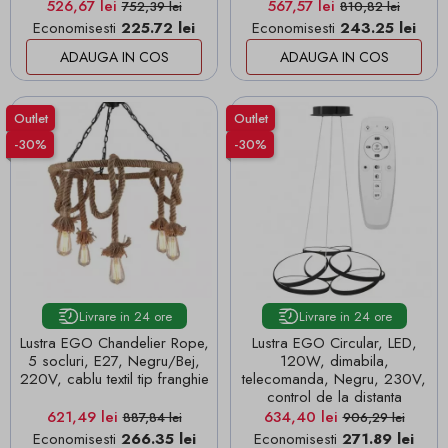
Pret
Pret de baza
Pret
Pret de baza
526,67 lei
567,57 lei
752,39 lei
810,82 lei
Economisesti
225.72 lei
Economisesti
243.25 lei
ADAUGA IN COS
ADAUGA IN COS
Outlet
Outlet
-30%
-30%
Livrare in 24 ore
Livrare in 24 ore
Lustra EGO Chandelier Rope,
Lustra EGO Circular, LED,
5 socluri, E27, Negru/Bej,
120W, dimabila,
220V, cablu textil tip franghie
telecomanda, Negru, 230V,
control de la distanta
Pret
Pret de baza
Pret
Pret de baza
621,49 lei
634,40 lei
887,84 lei
906,29 lei
Economisesti
266.35 lei
Economisesti
271.89 lei