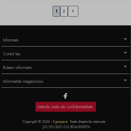
Urmatorul
1
2

Informatii
Contul tau
Buletin informativ
Informatiile magazinului
Setarile mele de confidentialitate
Copyright © 2026 -
Egospace
. Toate drepturile rezervate.
J31/151/2021 CUI RO43920976