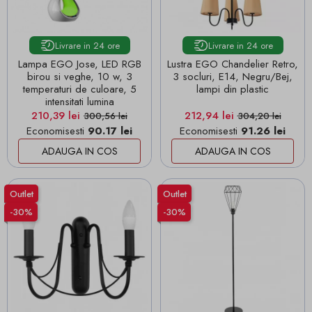
Livrare in 24 ore
Livrare in 24 ore
Lampa EGO Jose, LED RGB
Lustra EGO Chandelier Retro,
birou si veghe, 10 w, 3
3 socluri, E14, Negru/Bej,
temperaturi de culoare, 5
lampi din plastic
intensitati lumina
Pret
Pret de baza
Pret
Pret de baza
210,39 lei
212,94 lei
300,56 lei
304,20 lei
Economisesti
90.17 lei
Economisesti
91.26 lei
ADAUGA IN COS
ADAUGA IN COS
Outlet
Outlet
-30%
-30%