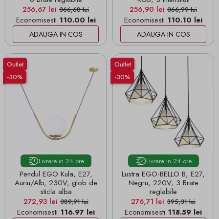
Pret
Pret de baza
Pret
Pret de baza
256,67 lei
256,90 lei
366,68 lei
366,99 lei
Economisesti
110.00 lei
Economisesti
110.10 lei
ADAUGA IN COS
ADAUGA IN COS
Outlet
Outlet
-30%
-30%
Livrare in 24 ore
Livrare in 24 ore
Pendul EGO Kula, E27,
Lustra EGO-BELLO B, E27,
Auriu/Alb, 230V, glob de
Negru, 220V, 3 Brate
sticla alba
reglabile
Pret
Pret de baza
Pret
Pret de baza
272,93 lei
276,71 lei
389,91 lei
395,31 lei
Economisesti
116.97 lei
Economisesti
118.59 lei