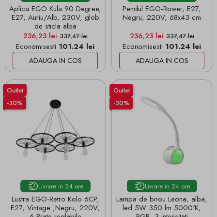
Aplica EGO Kula 90 Degree,
Pendul EGO-Rower, E27,
E27, Auriu/Alb, 230V, glob
Negru, 220V, 68x43 cm
de sticla alba
Pret
Pret de baza
Pret
Pret de baza
236,23 lei
236,23 lei
337,47 lei
337,47 lei
Economisesti
101.24 lei
Economisesti
101.24 lei
ADAUGA IN COS
ADAUGA IN COS
Outlet
Outlet
-30%
-30%
Livrare in 24 ore
Livrare in 24 ore
Lustra EGO-Retro Kolo 6CP,
Lampa de birou Leona, alba,
E27, Vintage ,Negru, 220V,
led 5W 350 lm 5000ºK,
6 Brate reglabile
RGB, 3 intensitati