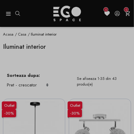
0
0
Acasa
Casa
Iluminat interior
Iluminat interior
Sorteaza dupa:
Se afiseaza 1-35 din 43
produs(e)
Outlet
Outlet
-30%
-30%