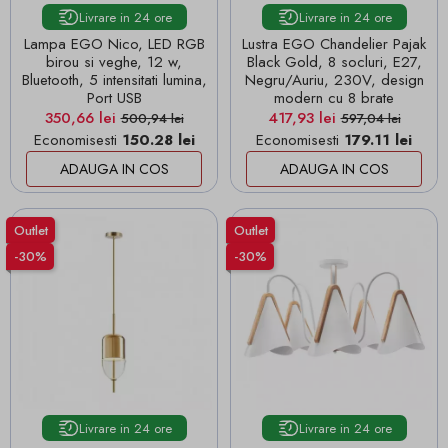
Livrare in 24 ore
Livrare in 24 ore
Lampa EGO Nico, LED RGB
Lustra EGO Chandelier Pajak
birou si veghe, 12 w,
Black Gold, 8 socluri, E27,
Bluetooth, 5 intensitati lumina,
Negru/Auriu, 230V, design
Port USB
modern cu 8 brate
Pret
Pret de baza
Pret
Pret de baza
350,66 lei
417,93 lei
500,94 lei
597,04 lei
Economisesti
150.28 lei
Economisesti
179.11 lei
ADAUGA IN COS
ADAUGA IN COS
Outlet
Outlet
-30%
-30%
Livrare in 24 ore
Livrare in 24 ore