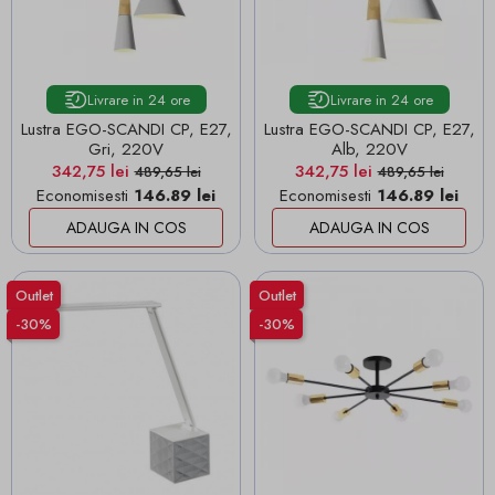
Livrare in 24 ore
Livrare in 24 ore
Lustra EGO-SCANDI CP, E27,
Lustra EGO-SCANDI CP, E27,
Gri, 220V
Alb, 220V
Pret
Pret de baza
Pret
Pret de baza
342,75 lei
342,75 lei
489,65 lei
489,65 lei
Economisesti
146.89 lei
Economisesti
146.89 lei
ADAUGA IN COS
ADAUGA IN COS
Outlet
Outlet
-30%
-30%