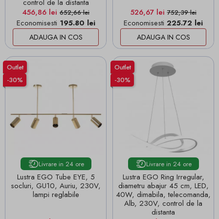
control de la distanta
Pret
Pret de baza
Pret
Pret de baza
456,86 lei
526,67 lei
652,66 lei
752,39 lei
Economisesti
195.80 lei
Economisesti
225.72 lei
ADAUGA IN COS
ADAUGA IN COS
Outlet
Outlet
-30%
-30%
Livrare in 24 ore
Livrare in 24 ore
Lustra EGO Tube EYE, 5
Lustra EGO Ring Irregular,
socluri, GU10, Auriu, 230V,
diametru abajur 45 cm, LED,
lampi reglabile
40W, dimabila, telecomanda,
Alb, 230V, control de la
distanta