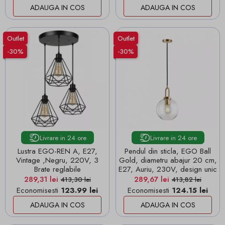
ADAUGA IN COS
ADAUGA IN COS
Outlet
Outlet
-30%
-30%
Livrare in 24 ore
Livrare in 24 ore
Lustra EGO-REN A, E27,
Pendul din sticla, EGO Ball
Vintage ,Negru, 220V, 3
Gold, diametru abajur 20 cm,
Brate reglabile
E27, Auriu, 230V, design unic
Pret
Pret de baza
Pret
Pret de baza
289,31 lei
289,67 lei
413,30 lei
413,82 lei
Economisesti
123.99 lei
Economisesti
124.15 lei
ADAUGA IN COS
ADAUGA IN COS