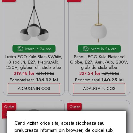
Livrare in 24 ore
Livrare in 24 ore
Lustra EGO Kule Black&White,
Pendul EGO Kula Flattened
3 socluri, E27, Negru/Alb,
Globe, E27, Auriu/Alb, 230V,
230V, globuri din sticla alba
glob de sticla alba
Pret
Pret de baza
Pret
Pret de baza
319,48 lei
327,24 lei
456,40 lei
467,48 lei
Economisesti
136.92 lei
Economisesti
140.25 lei
ADAUGA IN COS
ADAUGA IN COS
Outlet
Outlet
-30%
-30%
Cand vizitati orice site, acesta stocheaza sau
prelucreaza informatii din browser, de obicei sub