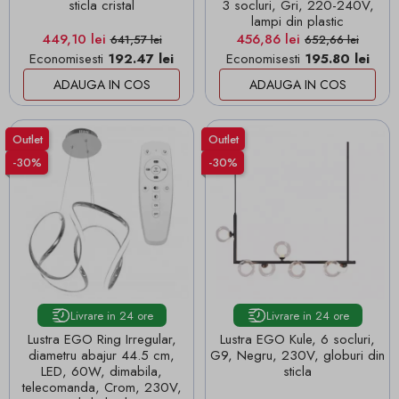
sticla cristal
3 socluri, Gri, 220-240V,
lampi din plastic
Pret
Pret de baza
Pret
Pret de baza
449,10 lei
456,86 lei
641,57 lei
652,66 lei
Economisesti
192.47 lei
Economisesti
195.80 lei
ADAUGA IN COS
ADAUGA IN COS
Outlet
Outlet
-30%
-30%
Livrare in 24 ore
Livrare in 24 ore
Lustra EGO Ring Irregular,
Lustra EGO Kule, 6 socluri,
diametru abajur 44.5 cm,
G9, Negru, 230V, globuri din
LED, 60W, dimabila,
sticla
telecomanda, Crom, 230V,