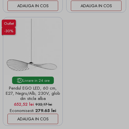
ADAUGA IN COS
ADAUGA IN COS
Outlet
-30%
Livrare in 24 ore
Pendul EGO LED, 60 cm,
E27, Negru/Alb, 230V, glob
din sticla alba
Pret
Pret de baza
652,52 lei
932,17 lei
Economisesti
279.65 lei
ADAUGA IN COS