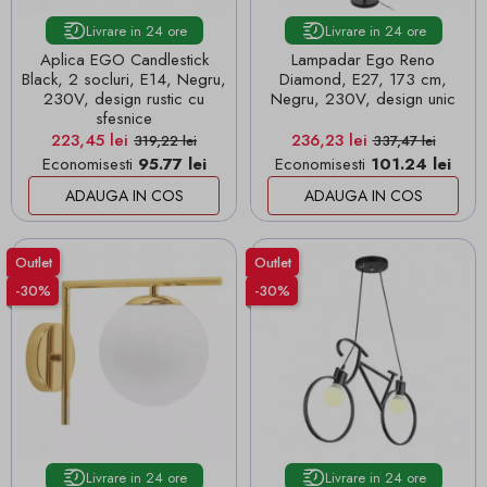
Livrare in 24 ore
Livrare in 24 ore
Aplica EGO Candlestick
Lampadar Ego Reno
Black, 2 socluri, E14, Negru,
Diamond, E27, 173 cm,
230V, design rustic cu
Negru, 230V, design unic
sfesnice
Pret
Pret de baza
Pret
Pret de baza
223,45 lei
236,23 lei
319,22 lei
337,47 lei
Economisesti
95.77 lei
Economisesti
101.24 lei
ADAUGA IN COS
ADAUGA IN COS
Outlet
Outlet
-30%
-30%
Livrare in 24 ore
Livrare in 24 ore