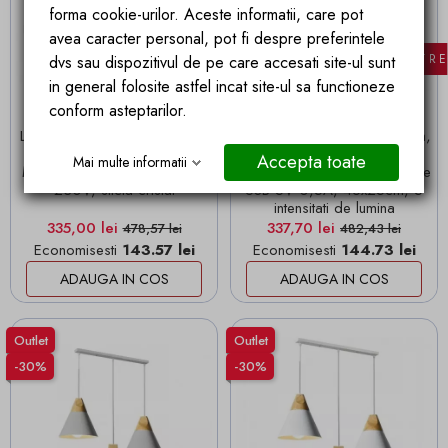
forma cookie-urilor. Aceste informatii, care pot
avea caracter personal, pot fi despre preferintele
FILTR
dvs sau dispozitivul de pe care accesati site-ul sunt
in general folosite astfel incat site-ul sa functioneze
conform asteptarilor.
Livrare in 24 ore
Livrare in 24 ore
Lustra EGO Crystal Liana Leaf
Lampa de birou Atlantis, alba,
Diamonds Luxury Chrome
led 9W
Accepta toate
Mai multe informatii
Metal, 5 socluri, E27, Crom,
3000/4000/6600ºK, Intrare
230V, sticla cristal
USB 5V 0,5A, 46x25cm, 5
intensitati de lumina
Pret
Pret de baza
Pret
Pret de baza
335,00 lei
337,70 lei
478,57 lei
482,43 lei
Economisesti
143.57 lei
Economisesti
144.73 lei
ADAUGA IN COS
ADAUGA IN COS
Outlet
Outlet
-30%
-30%