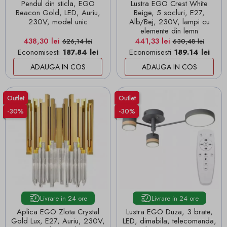
Pendul din sticla, EGO
Lustra EGO Crest White
Beacon Gold, LED, Auriu,
Beige, 5 socluri, E27,
230V, model unic
Alb/Bej, 230V, lampi cu
elemente din lemn
Pret
Pret de baza
Pret
Pret de baza
438,30 lei
441,33 lei
626,14 lei
630,48 lei
Economisesti
187.84 lei
Economisesti
189.14 lei
ADAUGA IN COS
ADAUGA IN COS
Outlet
Outlet
-30%
-30%
Livrare in 24 ore
Livrare in 24 ore
Aplica EGO Zlota Crystal
Lustra EGO Duza, 3 brate,
Gold Lux, E27, Auriu, 230V,
LED, dimabila, telecomanda,