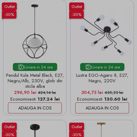
Outlet
Outlet
-30%
-30%
Livrare in 24 ore
Livrare in 24 ore
Pendul Kula Metal Black, E27,
Lustra EGO-Agaro 8, E27,
Negru/Alb, 230V, glob din
Negru, 220V
sticla alba
Pret
Pret de baza
Pret
Pret de baza
296,90 lei
304,73 lei
424,14 lei
435,33 lei
Economisesti
127.24 lei
Economisesti
130.60 lei
ADAUGA IN COS
ADAUGA IN COS
Outlet
Outlet
-30%
-30%