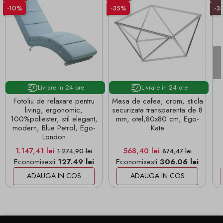
-10%
-35%
-3
Livrare in 24 ore
Livrare in 24 ore
Fotoliu de relaxare pentru
Masa de cafea, crom, sticla
living, ergonomic,
securizata transparenta de 8
100%poliester, stil elegant,
mm, otel,80x80 cm, Ego-
modern, Blue Petrol, Ego-
Kate
London
Pret
Pret de baza
Pret
Pret de baza
1.147,41 lei
568,40 lei
1.274,90 lei
874,47 lei
Economisesti
127.49 lei
Economisesti
306.06 lei
ADAUGA IN COS
ADAUGA IN COS