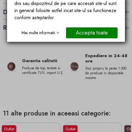
dvs sau dispozitivul de pe care accesati site-ul sunt
in general folosite astfel incat site-ul sa functioneze
Detalii ale produsului
conform asteptarilor.
Recenzii (0)
Accepta toate
Mai multe informatii
Expediere in 24-48
Garantia calitatii
ore
Produse de top, testate si
Stoc propriu la peste 1.000
certificate TUV, import U.E.
de produse in depozitele
noastre
11 alte produse in aceeasi categorie:
Outlet
Outlet
Out