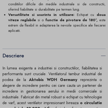
conditiilor dificile din mediile industriale si de constructii,
oferind fiabilitate si durabilitate pe termen lung.
Versatilitate si usurinta in utilizare:
Echipat cu
doua
viteze reglabile
si o
functie de pivotare de 180°,
este
extrem de flexibil in adaptarea la nevoile specifice ale fiecarei
aplicatii.
Descriere
In lumea exigenta a industriei si constructiilor, fiabilitatea si
performanta sunt cruciale. Ventilatorul tambur industrial de
podea de la
Aktobis WDH Germany
reprezinta o
alegere de incredere pentru cei care cauta un partener de
incredere in gestionarea aerului in medii comerciale si
industriale. Fabricat din metal robust si echipat cu tehnologie
de varf, acest ventilator impresionant livreaza
o circulatie