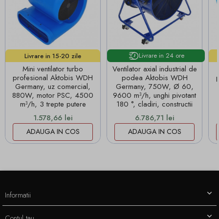
Livrare in 24 ore
Livrare in 15-20 zile
lucrătoare!
Mini ventilator turbo
Ventilator axial industrial de
profesional Aktobis WDH
podea Aktobis WDH
Germany, uz comercial,
Germany, 750W, Ø 60,
880W, motor PSC, 4500
9600 m³/h, unghi pivotant
m³/h, 3 trepte putere
180 °, cladiri, constructii
Pret
Pret
1.578,66 lei
6.786,71 lei
ADAUGA IN COS
ADAUGA IN COS
Informatii
Contul tau