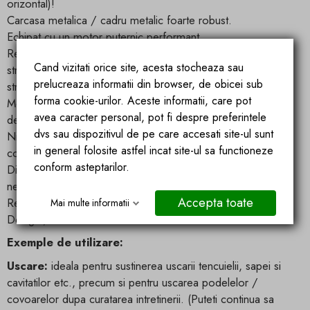
orizontal)!
Carcasa metalica / cadru metalic foarte robust.
Echipat cu un motor puternic performant.
Rezistent la stropire IP24 (protectie impotriva corpurilor
Cand vizitati orice site, acesta stocheaza sau
straine cu Ø> 12,5 mm, precum si protectie impotriva
prelucreaza informatii din browser, de obicei sub
stropirii)
forma cookie-urilor. Aceste informatii, care pot
Mobilitate foarte usoara datorita rotilor de inalta calitate,
avea caracter personal, pot fi despre preferintele
designului compact si manerelor practice de transport.
dvs sau dispozitivul de pe care accesati site-ul sunt
Nicio reglare in caz de intrerupere a alimentarii (dispozitivul
in general folosite astfel incat site-ul sa functioneze
continua acolo unde a fost intrerupt).
conform asteptarilor.
Dispozitivul este gata imediat pentru utilizare (nu este
necesara instalarea sau asamblarea).
Accepta toate
Respectarea standardelor DEEE
Mai multe informatii
Desigur, cu conformitate CE si EMC
Exemple de utilizare:
Uscare:
ideala pentru sustinerea uscarii tencuielii, sapei si
cavitatilor etc., precum si pentru uscarea podelelor /
covoarelor dupa curatarea intretinerii. (Puteti continua sa