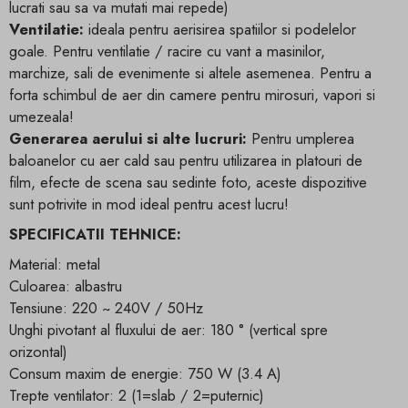
lucrati sau sa va mutati mai repede)
Ventilatie:
ideala pentru aerisirea spatiilor si podelelor
goale. Pentru ventilatie / racire cu vant a masinilor,
marchize, sali de evenimente si altele asemenea. Pentru a
forta schimbul de aer din camere pentru mirosuri, vapori si
umezeala!
Generarea aerului si alte lucruri:
Pentru umplerea
baloanelor cu aer cald sau pentru utilizarea in platouri de
film, efecte de scena sau sedinte foto, aceste dispozitive
sunt potrivite in mod ideal pentru acest lucru!
SPECIFICATII TEHNICE:
Material: metal
Culoarea: albastru
Tensiune: 220 ~ 240V / 50Hz
Unghi pivotant al fluxului de aer: 180 ° (vertical spre
orizontal)
Consum maxim de energie: 750 W (3.4 A)
Trepte ventilator: 2 (1=slab / 2=puternic)