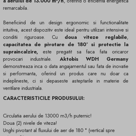
a aerului de 13.000 m³/h
, oferind o eficienta energetica
remarcabila.
Beneficiind de un design ergonomic si functionalitate
intuitiva, acest dispozitiv este ideal pentru utilizari intensive si
conditii riguroase. Cu
doua viteze reglabile
,
capacitatea de pivotare de 180° si protectie la
supraincalzire,
este pregatit sa faca fata oricaror
provocari industriale.
Aktobis WDH Germany
demonstreaza inca o data angajamentul sau fata de inovatie
si performanta, oferind un produs care nu doar ca
indeplineste, ci si depaseste asteptarile in materie de
ventilare industriala.
CARACTERISTICILE PRODUSULUI:
Circulatia aerului de 13000 m3/h puternic!
Doua (2) nivele de viteza!
Unghi pivotant al fluxului de aer de 180 ° (vertical spre