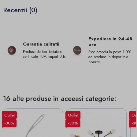
Recenzii (0)
Expediere in 24-48
Garantia calitatii
ore
Produse de top, testate si
Stoc propriu la peste 1.000
certificate TUV, import U.E.
de produse in depozitele
noastre
16 alte produse in aceeasi categorie:
Outlet
Outlet
Out
-30%
-30%
-3