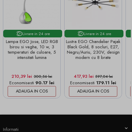
Livrare in 24 ore
Livrare in 24 ore
Lampa EGO Jose, LED RGB
Lustra EGO Chandelier Pajak
birou si veghe, 10 w, 3
Black Gold, 8 socluri, E27,
temperaturi de culoare, 5
Negru/Auriu, 230V, design
intensitati lumina
modern cu 8 brate
Pret
Pret de baza
Pret
Pret de baza
210,39 lei
417,93 lei
300,56 lei
597,04 lei
Economisesti
90.17 lei
Economisesti
179.11 lei
ADAUGA IN COS
ADAUGA IN COS
Informatii