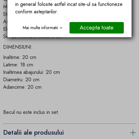
in general folosite astfel incat site-ul sa functioneze
Material: Metal
conform asteptarilor.
Stilul modern glamour care se potriveste in orice camera
Asamblare rapida si fara probleme
Accepta toate
Mai multe informatii
Elementul decorativ perfect
Set de montare inclus in set
DIMENSIUNI:
Inaltime: 20 cm
Latime: 18 cm
Inaltimea abajurului: 20 cm
Diametru: 20 cm
Adancime: 20 cm
Becul nu este inclus in set.
Detalii ale produsului