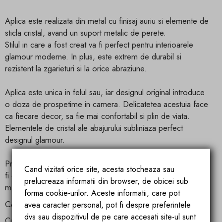
Aplica este realizata din metal cu finisaj auriu si elemente de
sticla cristal, avand un suport metalic de perete.
Stilul in care a fost creat va fi perfect pentru interioarele
glamour moderne. In plus, este extrem de durabil si
rezistent la zgarieturi si la orice abraziune.
Aplica este unica in felul sau, iar designul original introduce
o doza de prospetime in camera. Delicatetea acestuia face
ca fiecare decor, sa fie mai confortabil si plin de viata.
Elementele de cristal ale abajurului subliniaza perfect
designul glamour.
Produsul va atrage cu siguranta atentia fiecarui oaspete si va
Cand vizitati orice site, acesta stocheaza sau
fi o desfatare vizuala excelenta, chiar si pentru gusturile cele
prelucreaza informatii din browser, de obicei sub
mai exorbitante.
forma cookie-urilor. Aceste informatii, care pot
CARACTERISTICILE PRODUSULUI:
avea caracter personal, pot fi despre preferintele
dvs sau dispozitivul de pe care accesati site-ul sunt
Culoare: Auriu