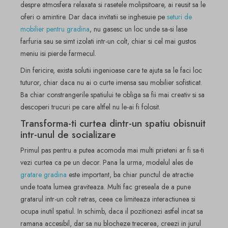
despre atmosfera relaxata si rasetele molipsitoare, ai reusit sa le
oferi o amintire. Dar daca invitatii se inghesuie pe
seturi de
mobilier pentru gradina
, nu gasesc un loc unde sa-si lase
farfuria sau se simt izolati intr-un colt, chiar si cel mai gustos
meniu isi pierde farmecul.
Din fericire, exista solutii ingenioase care te ajuta sa le faci loc
tuturor, chiar daca nu ai o curte imensa sau mobilier sofisticat.
Ba chiar constrangerile spatiului te obliga sa fii mai creativ si sa
descoperi trucuri pe care altfel nu le-ai fi folosit.
Transforma-ti curtea dintr-un spatiu obisnuit
intr-unul de socializare
Primul pas pentru a putea acomoda mai multi prieteni ar fi sa-ti
vezi curtea ca pe un decor. Pana la urma, modelul ales de
gratare gradina
este important, ba chiar punctul de atractie
unde toata lumea graviteaza. Multi fac greseala de a pune
gratarul intr-un colt retras, ceea ce limiteaza interactiunea si
ocupa inutil spatiul. In schimb, daca il pozitionezi astfel incat sa
ramana accesibil, dar sa nu blocheze trecerea, creezi in jurul