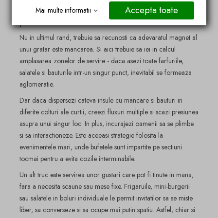
Accepta toate
Mancarea, centrul de gravitatie al
Mai multe informatii
petrecerii
Nu in ultimul rand, trebuie sa recunosti ca adevaratul magnet al
unui gratar este mancarea. Si aici trebuie sa iei in calcul
amplasarea zonelor de servire - daca asezi toate farfuriile,
salatele si bauturile intr-un singur punct, inevitabil se formeaza
aglomeratie.
Dar daca dispersezi cateva insule cu mancare si bauturi in
diferite colturi ale curtii, creezi fluxuri multiple si scazi presiunea
asupra unui singur loc. In plus, incurajezi oamenii sa se plimbe
si sa interactioneze. Este aceeasi strategie folosita la
evenimentele mari, unde bufetele sunt impartite pe sectiuni
tocmai pentru a evita cozile interminabile.
Un alt truc este servirea unor gustari care pot fi tinute in mana,
fara a necesita scaune sau mese fixe. Frigaruile, mini-burgerii
sau salatele in boluri individuale le permit invitatilor sa se miste
liber, sa converseze si sa ocupe mai putin spatiu. Astfel, chiar si