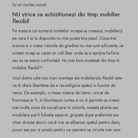
lui un nucleu social.
NU strica sa achizitionezi din timp mobilier
flexibil
Pe masura ce numarul invitatilor incepe sa creasca, mobilierul
pe care il ai la dispozitie nu mai poate tine pasul. Doua-trei
scaune si o masa rotunda de gradina nu mai sunt suficiente, iar
invitatii incep sa caute un colt liber unde sa-si sprijine farfuria
sau sa se aseze confortabil. Nu mai bine investesti din timp in
mobilier flexibil?!
Unul dintre cele mai mari avantaje ale mobilierului flexibil este
ca iti ofera libertatea de a reconfigura spatiul in functie de
nevoi. De exemplu, o masa masiva din lemn, oricat de
frumoasa ar fi, iti blocheaza curtea si nu iti permite sa creezi
mai multe zone de socializare. In schimb, mesele pliante sau
modulare pot fi folosite separat, grupate dupa preferinte sau
chiar stranse atunci cand vrei sa eliberezi spatiul pentru dans,
jocuri sau pur si simplu pentru ca oamenii sa circule mai usor.