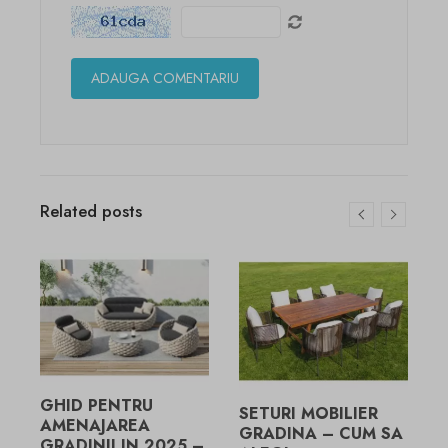
Related posts
G
C
C
GHID PENTRU
SETURI MOBILIER
AMENAJAREA
GRADINA – CUM SA
GRADINII IN 2025 –