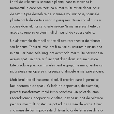
La fel de utile sunt si scaunele pliante, care te salveaza in
momentul in care realizezi ca ai mai multi invitati decat locuri
de sezut. Spre deosebire de scaunele voluminoase, scaunele
pliante pot fi depozitate usor in garaj sau intr-un colt al curtii si
scoase doar atunci cand este nevoie. Si mai interesant este ca
aceste scaune au evoluat mult din punct de vedere estetic.
Un alt exemplu de mobilier flexibil este reprezentat de tabureti
sau bancute. Taburetii mici pot fi mutati cu usurinta dintr-un colt
in altul, iar bancutele lungi pot acomoda mai multe persoane in
acelasi spatiu in care ar fi incaput doar doua scaune clasice.
Este o solutie practica mai ales pentru grupurile mari, pentru ca
incurajeaza apropierea si creeaza o atmosfera mai prietenoasa.
Mobilierul flexibil inseamna si solutii creative care iti permit sa
faci economie de spatiu. O lada de depozitare, de exemplu,
poate fi transformata rapid intr-o bancheta. Un palet de lemn,
reconditionat si acoperit cu o saltea, devine un colt de relaxare
pe care mai multi prieteni se pot aduna sa stea de vorba. Chiar
si o masa de bar improvizata dintr-un butoi de lemn sau dintr-o