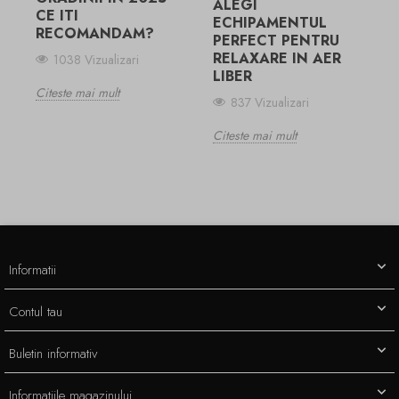
ALEGI
CE ITI
ECHIPAMENTUL
RECOMANDAM?
PERFECT PENTRU
RELAXARE IN AER
1038 Vizualizari
LIBER
Citeste mai mult
837 Vizualizari
Citeste mai mult
Informatii
Contul tau
Buletin informativ
Informatiile magazinului