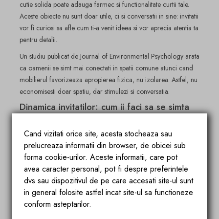
cutie solida poate adauga farmec si functionalitate curtii tale.
Aceste obiecte nu sunt doar utile, ci si conversatii in sine: invitatii
vor fi curiosi sa afle cum ti-a venit ideea si vor aprecia atentia ta
pentru detalii.
Un studiu publicat de Journal of Environmental Psychology arata
ca oamenii se simt mai conectati in spatii comune atunci cand
mobilierul favorizeaza apropierea fizica, nu izolarea. Astfel, nu
economisesti doar spatiu, dar stimulezi si conversatia.
Dinamica invitatilor: cum ii faci sa se simta
inclusi?!
Chiar daca ai suficient loc fizic exista riscul ca unii invitati sa
Cand vizitati orice site, acesta stocheaza sau
ramana ”
pe afara
”, bun motiv sa creezi micro-grupuri prin
prelucreaza informatii din browser, de obicei sub
aranjarea spatiului. Daca ai un colt cu canapele sau perne mari,
forma cookie-urilor. Aceste informatii, care pot
acolo se vor strange cei care prefera conversatiile in tihna. In
avea caracter personal, pot fi despre preferintele
jurul gratarului se va forma grupul pasionatilor de gatit sau al
dvs sau dispozitivul de pe care accesati site-ul sunt
curiosilor care vor sa ”
fure
” o reteta. Iar la masa principala se
in general folosite astfel incat site-ul sa functioneze
vor aduna cei care savureaza mai mult mancarea. In acest fel,
conform asteptarilor.
fiecare invitat se simte parte din atmosfera.