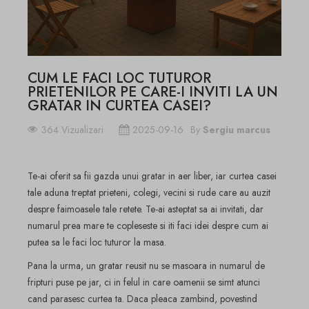
CUM LE FACI LOC TUTUROR
PRIETENILOR PE CARE-I INVITI LA UN
GRATAR IN CURTEA CASEI?
364 Vizualizari
2025-09-16
By
Sergiu marcus
Te-ai oferit sa fii gazda unui gratar in aer liber, iar curtea casei
tale aduna treptat prieteni, colegi, vecini si rude care au auzit
despre faimoasele tale retete. Te-ai asteptat sa ai invitati, dar
numarul prea mare te copleseste si iti faci idei despre cum ai
putea sa le faci loc tuturor la masa.
Pana la urma, un gratar reusit nu se masoara in numarul de
fripturi puse pe jar, ci in felul in care oamenii se simt atunci
cand parasesc curtea ta. Daca pleaca zambind, povestind