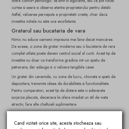
ofera confort psihologic: se simt in siguranta, stiu ca pot folosi
curtea si seara si observa atentia proprietarului pentru detalii.
Astfel, valoarea perceputa a proprietatii creste, chiar daca
investitia initiala nu este una exorbitanta.
Gratarul sau bucataria de vara
Nimic nu aduce oamenii impreuna mai bine decat mancarea.
De aceea, o zona de gratar moderna sau o bucatarie de vara
complet utilata poate deveni centrul social al curtii. Acest tip de
investitie nu doar ca transforma gradina intr-un spatiu de
petrecere, dar adauga si o valoare tangibila casei.
Un gratar din caramida, cu zona de lucru, chiuveta si spatii de
depozitare, transmite ideea de durabilitate si functionalitate.
Pentru cumparatori, acest tip de dotare este o adevarata
surpriza placuta, deoarece le ofera imediat un stil de viata
atractiv, fara alte cheltuieli suplimentare.
Piscina sau jacuzzi-ul
Piscina este, fara indoiala, una dintre cele mai dorite investitii
Cand vizitati orice site, acesta stocheaza sau