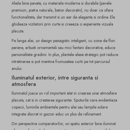
Aleile bine pavate, cu materiale moderne si durabile (pavele
premium, piatra naturala, beton decorativ), nu doar ca ofera
functionalitate, dar transmit si un aer de eleganta si ordine. Ele
ghideaza vizitatorii prin curte si creeaza o experienta vizuala
placuta.
Pe langa alei, un design peisagistic inteligent, cu zone de flori
perene, arbusti ornamentali sau mici fantani decorative, aduce
personalitate gradinii. In plus, plantele alese strategic pot reduce
intretinerea si pot mentine frumusetea curtii pe tot parcursul
anului.
Iluminatul exterior, intre siguranta si
atmosfera
Iluminatul joaca un rol important atat in crearea unei atmosfere
placute, cat si in cresterea sigurantei. Spoturile care evidentiaza
copacii, luminile ambientale pentru alei sau lampile solare
integrate discret in gazon aduc un plus de rafinament.
Din perspectiva cumparatorilor, un spatiu exterior bine iluminat