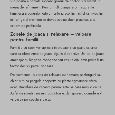
si o poarta automata sporesc gradul de confort si transmit un
mesaj de rafinament. Pentru multi cumparatori, siguranta
familiei si a bunurilor este un criteriu esential, astfel ca investitia
intr-un gard premium se dovedeste nu doar practica, ci si
extrem de profitabila.
Zonele de joaca si relaxare – valoare
pentru familii
Familiile cu copii vor aprecia intotdeauna un spatiu exterior
care sa ofere zone de joaca sigure si atractive. Un loc de joaca
amenajat cu leagane, tobogane sau casute din lemn poate fi un
factor decisiv pentru vanzare.
De asemenea, o zona de relaxare cu hamace, sezlonguri sau
chiar o mica pergola acoperita cu plante agatatoare ofera
acea atmosfera de vacanta permanenta pe care multi o cauta.
Astfel de investitii nu sunt costisitoare, dar sporesc considerabil
valoarea perceputa a casei.