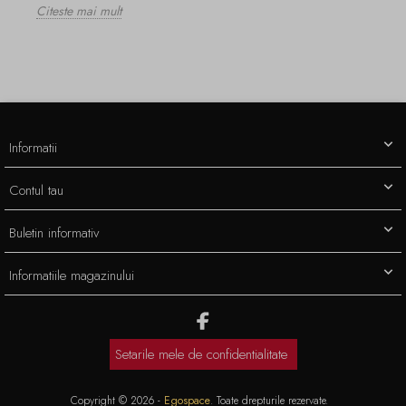
Citeste mai mult
Informatii
Contul tau
Buletin informativ
Informatiile magazinului
Setarile mele de confidentialitate
Copyright © 2026 -
Egospace
. Toate drepturile rezervate.