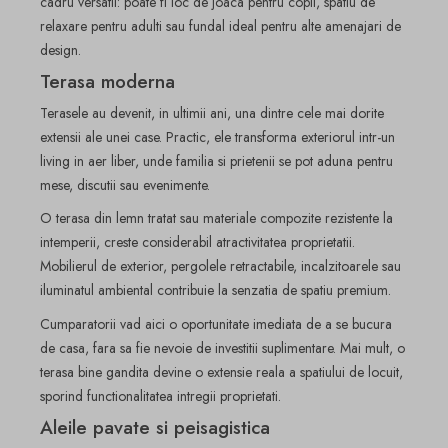
cadru versatil: poate fi loc de joaca pentru copii, spatiu de
relaxare pentru adulti sau fundal ideal pentru alte amenajari de
design.
Terasa moderna
Terasele au devenit, in ultimii ani, una dintre cele mai dorite
extensii ale unei case. Practic, ele transforma exteriorul intr-un
living in aer liber, unde familia si prietenii se pot aduna pentru
mese, discutii sau evenimente.
O terasa din lemn tratat sau materiale compozite rezistente la
intemperii, creste considerabil atractivitatea proprietatii.
Mobilierul de exterior, pergolele retractabile, incalzitoarele sau
iluminatul ambiental contribuie la senzatia de spatiu premium.
Cumparatorii vad aici o oportunitate imediata de a se bucura
de casa, fara sa fie nevoie de investitii suplimentare. Mai mult, o
terasa bine gandita devine o extensie reala a spatiului de locuit,
sporind functionalitatea intregii proprietati.
Aleile pavate si peisagistica