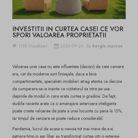
INVESTITII IN CURTEA CASEI CE VOR
SPORI VALOAREA PROPRIETATII
1158 Vizualizari
2025-09-26
By
Sergiu marcus
Valoarea unei case nu este influentata (decisiv) de cate camere
are, cat de moderne sunt finisajele, daca e bine
compartimentata; specialistii imobiliari atrag atentia ca decizia
de cumparare se ia inainte ca vizitatorul sa intre pe usa -
depinde de modul in care arata curtea si gradina. De fapt,
studiile recente arata ca o amenajare exterioara inteligenta
poate creste valoarea de piata a unei locuinte cu pana la 15%,
iar timpul de vanzare se poate reduce considerabil.
Pandemia, lucrul de acasa si nevoia tot mai mare de a-si
petrece timp in aer liber au transformat curtea intr-o extensie