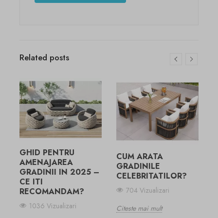
Related posts
C
N
A
L
GHID PENTRU
CUM ARATA
AMENAJAREA
GRADINILE
C
GRADINII IN 2025 –
CELEBRITATILOR?
CE ITI
704 Vizualizari
RECOMANDAM?
1036 Vizualizari
Citeste mai mult