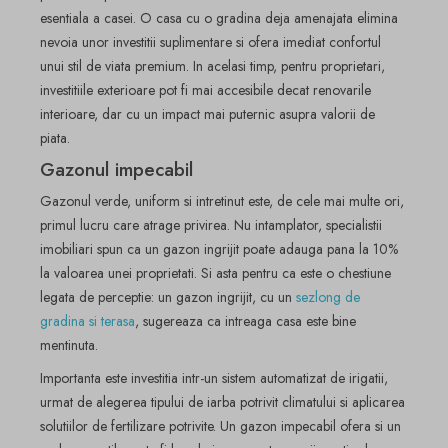
esentiala a casei. O casa cu o gradina deja amenajata elimina
nevoia unor investitii suplimentare si ofera imediat confortul
unui stil de viata premium. In acelasi timp, pentru proprietari,
investitiile exterioare pot fi mai accesibile decat renovarile
interioare, dar cu un impact mai puternic asupra valorii de
piata.
Gazonul impecabil
Gazonul verde, uniform si intretinut este, de cele mai multe ori,
primul lucru care atrage privirea. Nu intamplator, specialistii
imobiliari spun ca un gazon ingrijit poate adauga pana la 10%
la valoarea unei proprietati. Si asta pentru ca este o chestiune
legata de perceptie: un gazon ingrijit, cu un
sezlong de
gradina si terasa
, sugereaza ca intreaga casa este bine
mentinuta.
Importanta este investitia intr-un sistem automatizat de irigatii,
urmat de alegerea tipului de iarba potrivit climatului si aplicarea
solutiilor de fertilizare potrivite. Un gazon impecabil ofera si un