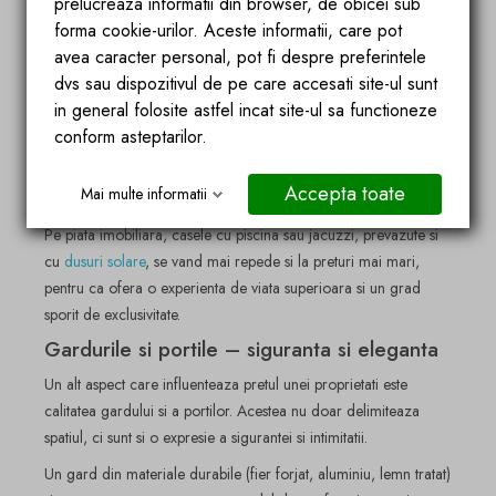
pentru o gradina. Chiar daca implica un cost mai mare si
prelucreaza informatii din browser, de obicei sub
necesita intretinere constanta, o piscina adauga o valoare
forma cookie-urilor. Aceste informatii, care pot
semnificativa proprietatii.
avea caracter personal, pot fi despre preferintele
dvs sau dispozitivul de pe care accesati site-ul sunt
Nu este doar un element de lux, ci si un spatiu de relaxare si
in general folosite astfel incat site-ul sa functioneze
distractie, foarte apreciat mai ales in zonele cu veri calduroase.
conform asteptarilor.
O alternativa mai accesibila, dar la fel de atractiva, este
jacuzzi-ul de exterior. Acesta ofera confort si rafinament, fiind
Accepta toate
Mai multe informatii
perceput ca o dotare premium.
Pe piata imobiliara, casele cu piscina sau jacuzzi, prevazute si
cu
dusuri solare
, se vand mai repede si la preturi mai mari,
pentru ca ofera o experienta de viata superioara si un grad
sporit de exclusivitate.
Gardurile si portile – siguranta si eleganta
Un alt aspect care influenteaza pretul unei proprietati este
calitatea gardului si a portilor. Acestea nu doar delimiteaza
spatiul, ci sunt si o expresie a sigurantei si intimitatii.
Un gard din materiale durabile (fier forjat, aluminiu, lemn tratat)