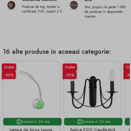
Produse de top, testate si
Stoc propriu la peste 1.000
certificate TUV, import U.E.
de produse in depozitele
noastre
16 alte produse in aceeasi categorie:
Outlet
Outlet
Out
-30%
-30%
-3
Livrare in 24 ore
Livrare in 24 ore
Lampa de birou Leona,
Aplica EGO Candlestick
L