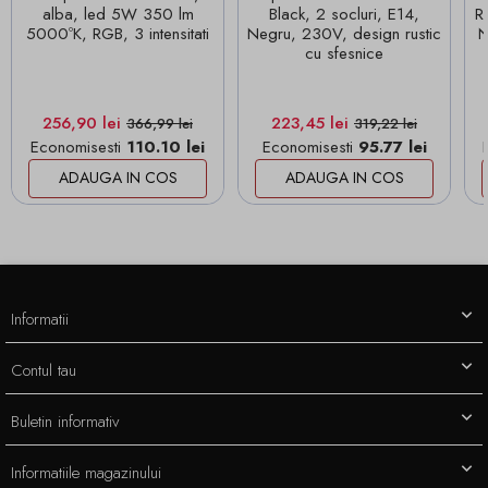
alba, led 5W 350 lm
Black, 2 socluri, E14,
R
5000ºK, RGB, 3 intensitati
Negru, 230V, design rustic
N
cu sfesnice
Pret
Pret de baza
Pret
Pret de baza
256,90 lei
223,45 lei
366,99 lei
319,22 lei
Economisesti
110.10 lei
Economisesti
95.77 lei
ADAUGA IN COS
ADAUGA IN COS
Informatii
Contul tau
Buletin informativ
Informatiile magazinului