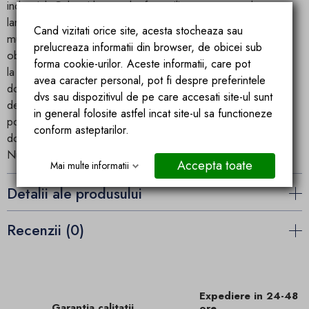
industrial. Cel mai bun otel a fost utilizat pentru producerea
lampii, care in faza de productie a fost acoperita de mai
Cand vizitati orice site, acesta stocheaza sau
multe ori cu un strat de email antistatic. Acest lucru a permis
prelucreaza informatii din browser, de obicei sub
obtinerea unei suprafete perfecte, rezistenta la zgarieturi si
forma cookie-urilor. Aceste informatii, care pot
la abraziune sau deteriorare mecanica. O lampa nu este
avea caracter personal, pot fi despre preferintele
doar o sursa de lumina, ci este in primul rand un element
dvs sau dispozitivul de pe care accesati site-ul sunt
decorativ al fiecarei case. Modelele moderne de lampi se
in general folosite astfel incat site-ul sa functioneze
potrivesc perfect in interiorul fiecarei camere de zi,
conform asteptarilor.
dormitor sau bucatarie.
Nu include becuri.
Accepta toate
Mai multe informatii
Detalii ale produsului
Recenzii (0)
Expediere in 24-48
Garantia calitatii
ore