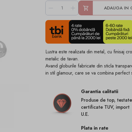
-
+
ADAUGA IN 
Lustra este realizata din metal, cu finisaj c
metalic de tavan.
Avand globurile fabricate din sticla transpar
in stil glamour, care se va combina perfect s
Garantia calitatii
Produse de top, testate
certificate TUV, import
U.E.
Plata in rate