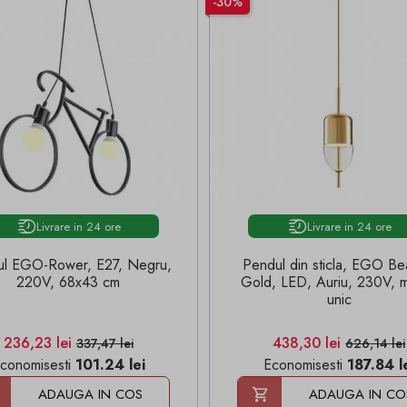
-30%
Livrare in 24 ore
Livrare in 24 ore
ul EGO-Rower, E27, Negru,
Pendul din sticla, EGO B
220V, 68x43 cm
Gold, LED, Auriu, 230V, 
unic
Pret
Pret de baza
Pret
Pret de b
236,23 lei
438,30 lei
337,47 lei
626,14 lei
conomisesti
101.24 lei
Economisesti
187.84 l
ADAUGA IN COS
ADAUGA IN CO