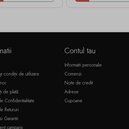
matii
Contul tau
Informatii personale
i condiții de utilizare
Comenzi
noi
Note de credit
ți de plată
Adrese
de Confidentialitate
Cupoane
de Retururi
si Garantii
ent campanii