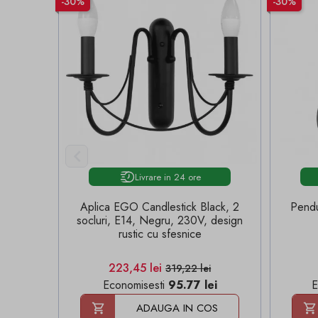
-30%
-30%

Livrare in 24 ore
Aplica EGO Candlestick Black, 2
Pend
socluri, E14, Negru, 230V, design
rustic cu sfesnice
Pret
Pret de baza
223,45 lei
319,22 lei
Economisesti
95.77 lei
E
ADAUGA IN COS