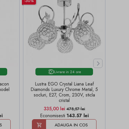
-30%
-30%

Livrare in 24 ore
eacon
Lustra EGO Crystal Liana Leaf
Lust
model
Diamonds Luxury Chrome Metal, 5
soclur
socluri, E27, Crom, 230V, sticla
cristal
aza
Pret
Pret de baza
335,00 lei
478,57 lei
ei
Economisesti
143.57 lei
E
S
ADAUGA IN COS