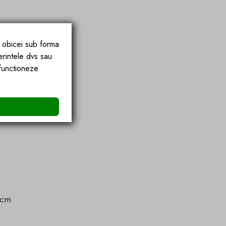
enta
e obicei sub forma
erintele dvs sau
 functioneze
e
m
 cm