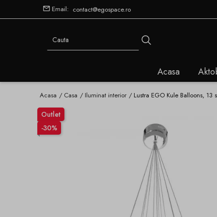
Email:
contact@egospace.ro
Acasa
Akto
Acasa
Casa
Iluminat interior
Lustra EGO Kule Balloons, 13 s
Outlet
-30%