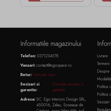
Informatiile magazinului
Infor
Telefon:
0371234578
Livrare
Termeni ș
Vanzari:
contact@egospace.ro
Despre 
Retur:
Formular retur
Modalită
Sesizari si
Formular sesizari si
Politica 
garantie:
garantie
Politica 
Adresa:
SC. Ego Interiors Design SRL,
Sesizari 
450016, Zalau, Soseaua de
Regulam
Centura, zona Valea Mitii, jud.