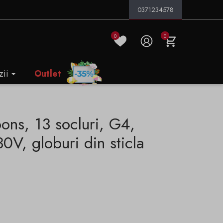
0371234578
0
0
zii
Outlet
ons, 13 socluri, G4,
0V, globuri din sticla