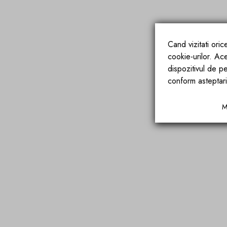
Cand vizitati ori
cookie-urilor. Ac
dispozitivul de pe
conform asteptari
M