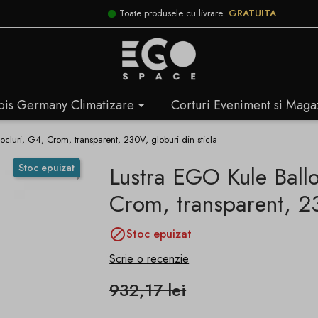
Toate produsele cu livrare
GRATUITA
bis Germany Climatizare
Corturi Eveniment si Maga
ocluri, G4, Crom, transparent, 230V, globuri din sticla
Stoc epuizat
Lustra EGO Kule Ballo
Crom, transparent, 23

Stoc epuizat
Scrie o recenzie
932,17 lei