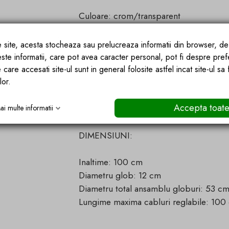
Culoare: crom/transparent
Globuri din sticla transparenta si rezist
Design unic modern in stilul glamour
ce site, acesta stocheaza sau prelucreaza informatii din browser, d
Constructie solida
este informatii, care pot avea caracter personal, pot fi despre pref
Asamblare rapida si fara probleme
 care accesati site-ul sunt in general folosite astfel incat site-ul sa
lor.
Element decorativ inedit
Set de montare inclus
Accepta toat
ai multe informatii
DIMENSIUNI:
Inaltime: 100 cm
Diametru glob: 12 cm
Diametru total ansamblu globuri: 53 c
Lungime maxima cabluri reglabile: 100