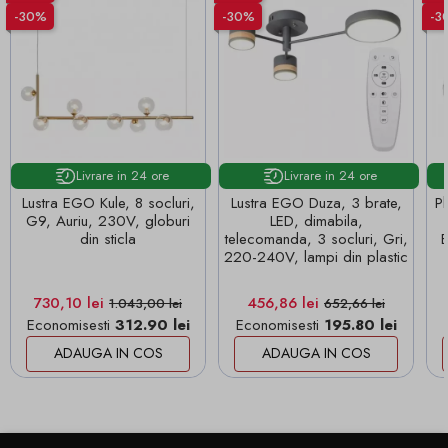
-30%
-30%
-3
Livrare in 24 ore
Livrare in 24 ore
Lustra EGO Kule, 8 socluri,
Lustra EGO Duza, 3 brate,
P
G9, Auriu, 230V, globuri
LED, dimabila,
din sticla
telecomanda, 3 socluri, Gri,
220-240V, lampi din plastic
Pret
Pret de baza
Pret
Pret de baza
730,10 lei
456,86 lei
1.043,00 lei
652,66 lei
Economisesti
312.90 lei
Economisesti
195.80 lei
ADAUGA IN COS
ADAUGA IN COS