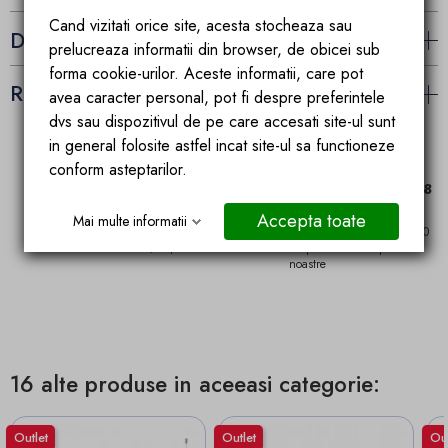
Cand vizitati orice site, acesta stocheaza sau
Detalii ale produsului
prelucreaza informatii din browser, de obicei sub
forma cookie-urilor. Aceste informatii, care pot
Recenzii (0)
avea caracter personal, pot fi despre preferintele
dvs sau dispozitivul de pe care accesati site-ul sunt
in general folosite astfel incat site-ul sa functioneze
conform asteptarilor.
Expediere in 24-48
Garantia calitatii
ore
Accepta toate
Mai multe informatii
Produse de top, testate si
Stoc propriu la peste 1.000
certificate TUV, import U.E.
de produse in depozitele
noastre
16 alte produse in aceeasi categorie:
Outlet
Outlet
Out