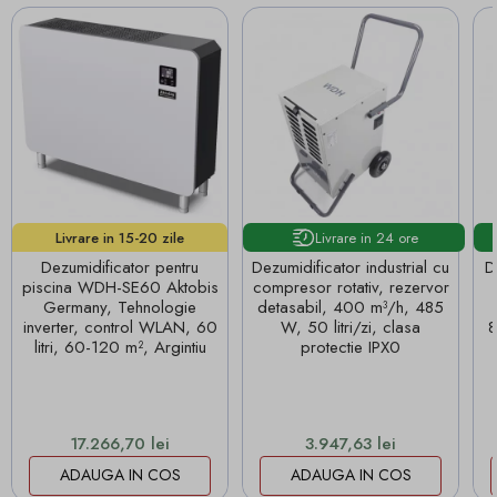
Livrare in 24 ore
Livrare in 15-20 zile
lucrătoare!
Dezumidificator pentru
Dezumidificator industrial cu
D
piscina WDH-SE60 Aktobis
compresor rotativ, rezervor
Germany, Tehnologie
detasabil, 400 m³/h, 485
inverter, control WLAN, 60
W, 50 litri/zi, clasa
8
litri, 60-120 m², Argintiu
protectie IPX0
Pret
Pret
17.266,70 lei
3.947,63 lei
ADAUGA IN COS
ADAUGA IN COS