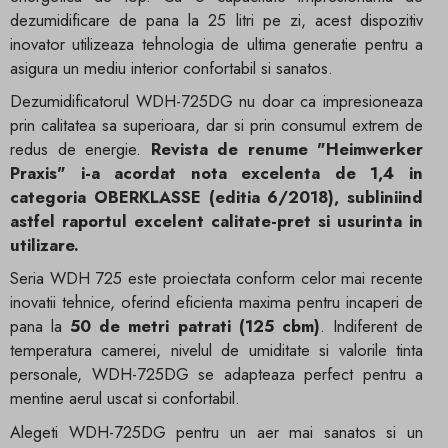
dezumidificare de pana la 25 litri pe zi, acest dispozitiv
inovator utilizeaza tehnologia de ultima generatie pentru a
asigura un mediu interior confortabil si sanatos.
Dezumidificatorul WDH-725DG nu doar ca impresioneaza
prin calitatea sa superioara, dar si prin consumul extrem de
redus de energie.
Revista de renume "Heimwerker
Praxis" i-a acordat nota excelenta de 1,4 in
categoria OBERKLASSE (editia 6/2018), subliniind
astfel raportul excelent calitate-pret si usurinta in
utilizare.
Seria WDH 725 este proiectata conform celor mai recente
inovatii tehnice, oferind eficienta maxima pentru incaperi de
pana la
50 de metri patrati (125 cbm)
. Indiferent de
temperatura camerei, nivelul de umiditate si valorile tinta
personale, WDH-725DG se adapteaza perfect pentru a
mentine aerul uscat si confortabil.
Alegeti WDH-725DG pentru un aer mai sanatos si un