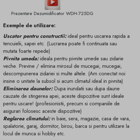
Prezentare Dezumidificator WDH-725DG
Exemple de utilizare:
Uscator pentru constructii:
ideal pentru uscarea rapida a
tencuielii, sapei etc. (Lucrarea poate fi continuata sau
mutata foarte repede)
Pivnita umeda:
ideala pentru pivnite umede sau zidarie
veche. Previne / elimina mirosul de mucegai, mucegai,
descompunerea zidariei si multe altele. (Am conectat noi
insine o unitate la subsol si acum climatul ideal in pivnita)
Eliminarea daunelor:
Dupa inundatii sau dupa daune
cauzate de stingerea apei, aceste dispozitive sunt ideale
pentru uscare! (profesionistii, precum si companiile de
asigurari folosesc aceste dispozitive)
Reglarea climatului:
in baie, sera, magazie, casa de vara,
spalatorie, garaj, dormitor, birou, barca si pentru utilizare la
locul de munca si hobby etc.