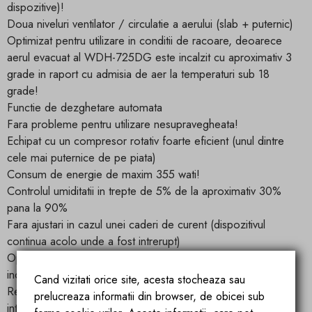
dispozitive)!
Doua niveluri ventilator / circulatie a aerului (slab + puternic)
Optimizat pentru utilizare in conditii de racoare, deoarece
aerul evacuat al WDH-725DG este incalzit cu aproximativ 3
grade in raport cu admisia de aer la temperaturi sub 18
grade!
Functie de dezghetare automata
Fara probleme pentru utilizare nesupravegheata!
Echipat cu un compresor rotativ foarte eficient (unul dintre
cele mai puternice de pe piata)
Consum de energie de maxim 355 wati!
Controlul umiditatii in trepte de 5% de la aproximativ 30%
pana la 90%
Fara ajustari in cazul unei caderi de curent (dispozitivul
continua acolo unde a fost intrerupt)
Oprire automata cand rezervorul de condens este plin,
inclusiv lampa de avertizare
Cand vizitati orice site, acesta stocheaza sau
Rezervor de condens detasabil, iar nivelul apei este
prelucreaza informatii din browser, de obicei sub
intotdeauna usor de vazut deoarece rezervorul de condens