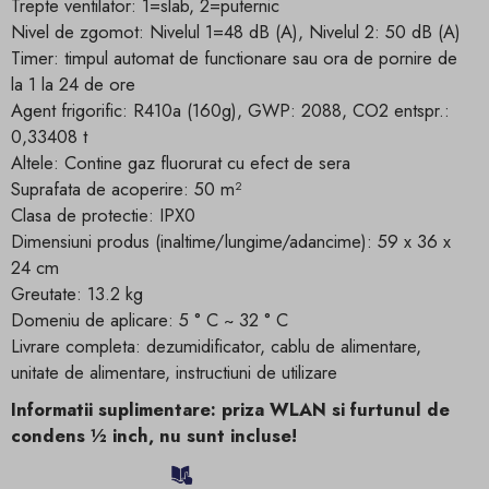
Trepte ventilator: 1=slab, 2=puternic
Nivel de zgomot: Nivelul 1=48 dB (A), Nivelul 2: 50 dB (A)
Timer: timpul automat de functionare sau ora de pornire de
la 1 la 24 de ore
Agent frigorific: R410a (160g), GWP: 2088, CO2 entspr.:
0,33408 t
Altele: Contine gaz fluorurat cu efect de sera
Suprafata de acoperire: 50 m²
Clasa de protectie: IPX0
Dimensiuni produs (inaltime/lungime/adancime): 59 x 36 x
24 cm
Greutate: 13.2 kg
Domeniu de aplicare: 5 ° C ~ 32 ° C
Livrare completa: dezumidificator, cablu de alimentare,
unitate de alimentare
, instructiuni de utilizare
Informatii suplimentare:
priza WLAN si
furtunul de
condens ½ inch, nu sunt incluse
!