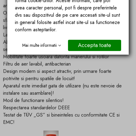
forma cookie-urilor. Aceste informatii, care pot
are o fereastra de vizualizare!
avea caracter personal, pot fi despre preferintele
Optiune de conectare a unui furtun pentru drenarea fara
dvs sau dispozitivul de pe care accesati site-ul sunt
sfarsit a condensului (furtunul nu este inclus in pachetul de
in general folosite astfel incat site-ul sa functioneze
livrare)!
conform asteptarilor.
Lampa de avertizare de functionare
Absolut fara intretinere / nu este necesar lichid de racire
Accepta toate
Mai multe informatii
separat sau reinnoit (circuit inchis)
Mobilitate foarte usoara datorita manerului si rotilor
Filtru de aer lavabil, antibacterian
Design modern si aspect atractiv, prin urmare foarte
potrivite si pentru spatiile de locuit!
Aparatul este imediat gata de utilizare (nu este nevoie de
instalare sau asamblare)!
Mod de functionare silentios!
Respectarea standardelor DEEE
Testat de TÜV „GS” si bineinteles cu conformitate CE si
EMC!