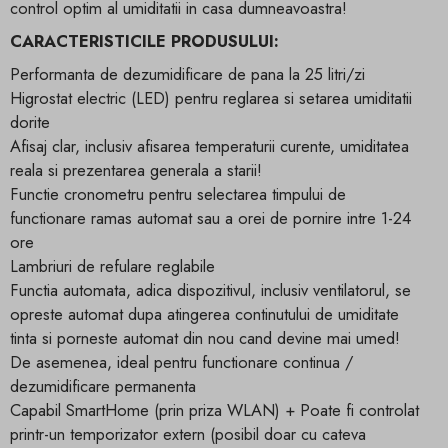
control optim al umiditatii in casa dumneavoastra!
CARACTERISTICILE PRODUSULUI:
Performanta de dezumidificare de pana la 25 litri/zi
Higrostat electric (LED) pentru reglarea si setarea umiditatii
dorite
Afisaj clar, inclusiv afisarea temperaturii curente, umiditatea
reala si prezentarea generala a starii!
Functie cronometru pentru selectarea timpului de
functionare ramas automat sau a orei de pornire intre 1-24
ore
Lambriuri de refulare reglabile
Functia automata, adica dispozitivul, inclusiv ventilatorul, se
opreste automat dupa atingerea continutului de umiditate
tinta si porneste automat din nou cand devine mai umed!
De asemenea, ideal pentru functionare continua /
dezumidificare permanenta
Capabil SmartHome (prin priza WLAN) + Poate fi controlat
printr-un temporizator extern (posibil doar cu cateva