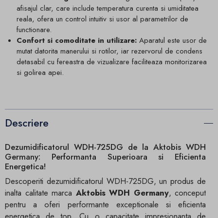
afisajul clar, care include temperatura curenta si umiditatea
reala, ofera un control intuitiv si usor al parametrilor de
functionare.
Confort si comoditate in utilizare:
Aparatul este usor de
mutat datorita manerului si rotilor, iar rezervorul de condens
detasabil cu fereastra de vizualizare faciliteaza monitorizarea
si golirea apei.
Descriere
Dezumidificatorul WDH-725DG de la Aktobis WDH
Germany: Performanta Superioara si Eficienta
Energetica!
Descoperiti dezumidificatorul WDH-725DG, un produs de
inalta calitate marca
Aktobis WDH Germany
, conceput
pentru a oferi performante exceptionale si eficienta
energetica de top. Cu o capacitate impresionanta de