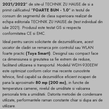
2021/2022
" de site-ul TECHNIK ZU HAUSE.de si a
primit calificativul "
FOARTE BUN - 1.0
" in testul de
consum din segmentul de clasa superioara realizat de
echipa editoriala TECHNIK ZU HAUSE.de (test individual din
iulie 2021). Produsul este testat GS si respecta
conformitatea CE si EMC.
Ideal pentru sarcini solicitante de dezumidificare, acest
uscator de cladiri se remarca prin controlul sau WLAN
foarte practic
(Tuya Smart)
. Designul sau compact face
ca dimensiunea si greutatea sa fie extrem de reduse,
facilitand utilizarea si transportul. Modelul WDH-930EEW
este optimizat conform celor mai recente cunostinte
tehnice, fiind capabil sa dezumidifice eficient incaperi de
pana la aproximativ
80 mp (200 mc)
, in functie de
temperatura camerei, nivelul de umiditate si valoarea
personala tinta a umiditatii. Datorita metodei de condensare
utilizate, performantele raman constante chiar si dupa ani de
utilizare.