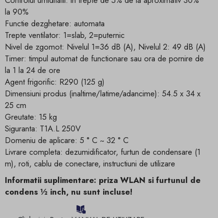
Controlul umiditatii: in trepte de 5% de la aproximativ 30%
la 90%
Functie dezghetare: automata
Trepte ventilator: 1=slab, 2=puternic
Nivel de zgomot: Nivelul 1=36 dB (A), Nivelul 2: 49 dB (A)
Timer: timpul automat de functionare sau ora de pornire de
la 1 la 24 de ore
Agent frigorific: R290 (125 g)
Dimensiuni produs (inaltime/latime/adancime): 54.5 x 34 x
25 cm
Greutate: 15 kg
Siguranta: T1A.L 250V
Domeniu de aplicare: 5 ° C ~ 32 ° C
Livrare completa: dezumidificator, furtun de condensare (1
m), roti, cablu de conectare, instructiuni de utilizare
Informatii suplimentare:
priza WLAN si
furtunul de
condens ½ inch, nu sunt incluse
!