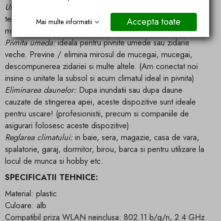
Uscator pentru constructii:
ideal pentru uscarea rapida a
tencuielii, sapei etc. (Lucrarea poate fi continuata sau
Accepta toate
Mai multe informatii
mutata foarte repede)
Pivnita umeda:
ideala pentru pivnite umede sau zidarie
veche. Previne / elimina mirosul de mucegai, mucegai,
descompunerea zidariei si multe altele. (Am conectat noi
insine o unitate la subsol si acum climatul ideal in pivnita)
Eliminarea daunelor:
Dupa inundatii sau dupa daune
cauzate de stingerea apei, aceste dispozitive sunt ideale
pentru uscare! (profesionistii, precum si companiile de
asigurari folosesc aceste dispozitive)
Reglarea climatului:
in baie, sera, magazie, casa de vara,
spalatorie, garaj, dormitor, birou, barca si pentru utilizare la
locul de munca si hobby etc.
SPECIFICATII TEHNICE:
Material: plastic
Culoare: alb
Compatibil priza WLAN neinclusa: 802.11 b/g/n, 2.4 GHz