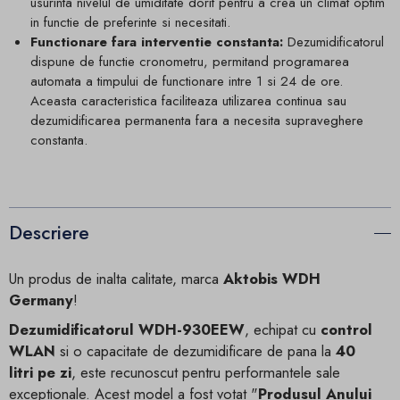
usurinta nivelul de umiditate dorit pentru a crea un climat optim
in functie de preferinte si necesitati.
Functionare fara interventie constanta:
Dezumidificatorul
dispune de functie cronometru, permitand programarea
automata a timpului de functionare intre 1 si 24 de ore.
Aceasta caracteristica faciliteaza utilizarea continua sau
dezumidificarea permanenta fara a necesita supraveghere
constanta.
Descriere
Un produs de inalta calitate, marca
Aktobis WDH
Germany
!
Dezumidificatorul WDH-930EEW
, echipat cu
control
WLAN
si o capacitate de dezumidificare de pana la
40
litri pe zi
, este recunoscut pentru performantele sale
exceptionale. Acest model a fost votat "
Produsul Anului