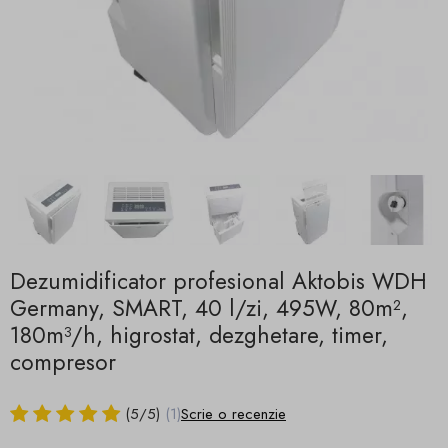
Dezumidificator profesional Aktobis WDH
Germany, SMART, 40 l/zi, 495W, 80m²,
180m³/h, higrostat, dezghetare, timer,
compresor
(
5
/
5
)
(1)
Scrie o recenzie