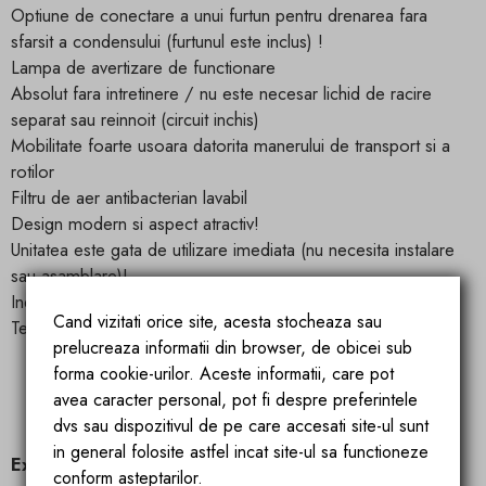
Optiune de conectare a unui furtun pentru drenarea fara
sfarsit a condensului (furtunul este inclus) !
Lampa de avertizare de functionare
Absolut fara intretinere / nu este necesar lichid de racire
separat sau reinnoit (circuit inchis)
Mobilitate foarte usoara datorita manerului de transport si a
rotilor
Filtru de aer antibacterian lavabil
Design modern si aspect atractiv!
Unitatea este gata de utilizare imediata (nu necesita instalare
sau asamblare)!
Indeplineste standardele DEEE
Cand vizitati orice site, acesta stocheaza sau
Testat „GS” si bineinteles cu conformitate CE si EMC!
prelucreaza informatii din browser, de obicei sub
forma cookie-urilor. Aceste informatii, care pot
avea caracter personal, pot fi despre preferintele
Prezentare Dezumidificator WDH-930EEW
dvs sau dispozitivul de pe care accesati site-ul sunt
in general folosite astfel incat site-ul sa functioneze
Exemple de utilizare:
conform asteptarilor.