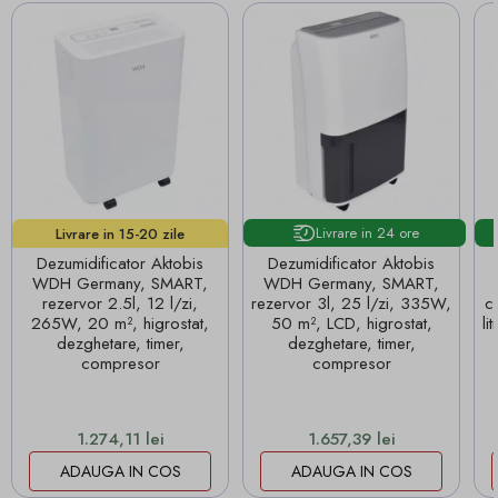
Livrare in 24 ore
Livrare in 15-20 zile
lucrătoare!
Dezumidificator Aktobis
Dezumidificator Aktobis
WDH Germany, SMART,
WDH Germany, SMART,
rezervor 2.5l, 12 l/zi,
rezervor 3l, 25 l/zi, 335W,
c
265W, 20 m², higrostat,
50 m², LCD, higrostat,
li
dezghetare, timer,
dezghetare, timer,
compresor
compresor
Pret
Pret
1.274,11 lei
1.657,39 lei
ADAUGA IN COS
ADAUGA IN COS