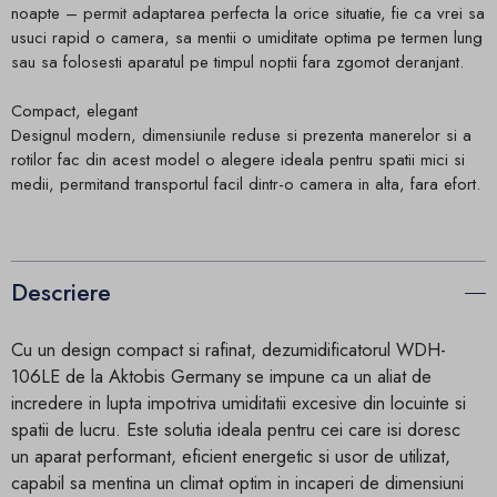
noapte – permit adaptarea perfecta la orice situatie, fie ca vrei sa
usuci rapid o camera, sa mentii o umiditate optima pe termen lung
sau sa folosesti aparatul pe timpul noptii fara zgomot deranjant.
Compact, elegant
Designul modern, dimensiunile reduse si prezenta manerelor si a
rotilor fac din acest model o alegere ideala pentru spatii mici si
medii, permitand transportul facil dintr-o camera in alta, fara efort.
Descriere
Cu un design compact si rafinat, dezumidificatorul WDH-
106LE de la Aktobis Germany se impune ca un aliat de
incredere in lupta impotriva umiditatii excesive din locuinte si
spatii de lucru. Este solutia ideala pentru cei care isi doresc
un aparat performant, eficient energetic si usor de utilizat,
capabil sa mentina un climat optim in incaperi de dimensiuni