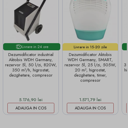
Livrare in 24 ore
Livrare in 15-20 zile
lucrătoare!
Dezumidificator industrial
Dezumidificator Aktobis
Aktobis WDH Germany,
WDH Germany, SMART,
rezervor 5l, 50 l/zi, 820W,
rezervor 5l, 25 l/zi, 505W,
3.
350 m³/h, higrostat,
20 m², higrostat,
hi
dezghetare, compresor
dezghetare, timer,
compresor
Pret
Pret
5.176,90 lei
1.571,79 lei
ADAUGA IN COS
ADAUGA IN COS