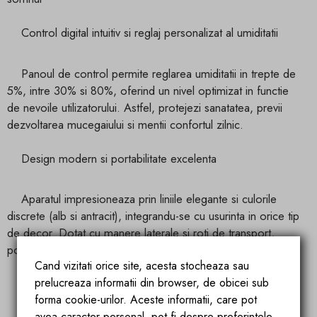
Control digital intuitiv si reglaj personalizat al umiditatii
Panoul de control permite reglarea umiditatii in trepte de
5%, intre 30% si 80%, oferind un nivel optimizat in functie
de nevoile utilizatorului. Astfel, protejezi sanatatea, previi
dezvoltarea mucegaiului si mentii confortul zilnic.
Design modern si portabilitate excelenta
Aparatul impresioneaza prin liniile elegante si culorile
discrete (alb si antracit), integrandu-se cu usurinta in orice tip
de decor. Dotat cu manere laterale si roti de transport,
poate fi mutat cu usurinta dintr-o incapere in alta, fara efort.
Cand vizitati orice site, acesta stocheaza sau
prelucreaza informatii din browser, de obicei sub
Filtrare si purificare a aerului
forma cookie-urilor. Aceste informatii, care pot
avea caracter personal, pot fi despre preferintele