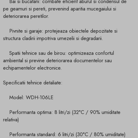
Bai si bucatarii: combate eficient aburul si condensul de
pe geamuri si pereti, prevenind aparitia mucegaiului si
deteriorarea peretilor.
Pivnite si garaje: protejeaza obiectele depozitate si
structura cladirii impotriva umezelii si degradarii.
Spatii tehnice sau de birou: optimizeaza confortul
ambiental si previne deteriorarea documentelor sau
echipamentelor electronice.
Specificatii tehnice detaliate:
Model: WDH-106LE
Performanta optima: 8 litri/zi (32°C / 90% umiditate
relativa)
Performanta standard: 6 litri/zi (30°C / 80% umiditate)