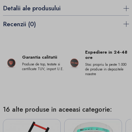
Detalii ale produsului
Recenzii (0)
Expediere in 24-48
Garantia calitatii
ore
Produse de top, testate si
Stoc propriu la peste 1.000
certificate TUV, import U.E.
de produse in depozitele
noastre
16 alte produse in aceeasi categorie: