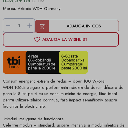
853,39 lei
Cu TVA
Marca:
Aktobis WDH Germany
-
+
ADAUGA IN COS
ADAUGA LA WISHLIST
Consum energetic extrem de redus – doar 100 W/ora
WDH-106LE asigura o performanta ridicata de dezumidificare de
pana la 8 litri pe zi cu un consum minim de energie, fiind ideal
pentru utilizare zilnica continua, fara impact semnificativ asupra
facturilor la electricitate.
Moduri inteligente de functionare
Cele trei moduri – standard, uscare intensiva si modul silentios de