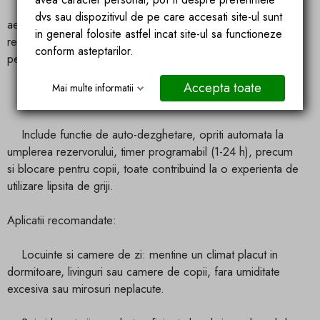
Filtrul antibacterian lavabil asigura o calitate ridicata a
dvs sau dispozitivul de pe care accesati site-ul sunt
aerului, reducand particulele daunatoare si imbunatatind
in general folosite astfel incat site-ul sa functioneze
respiratia in spatii inchise – un beneficiu esential pentru
conform asteptarilor.
persoanele sensibile sau alergice.
Accepta toate
Mai multe informatii
Functii inteligente pentru siguranta si confort
Include functie de auto-dezghetare, opriti automata la
umplerea rezervorului, timer programabil (1-24 h), precum
si blocare pentru copii, toate contribuind la o experienta de
utilizare lipsita de griji.
Aplicatii recomandate:
Locuinte si camere de zi: mentine un climat placut in
dormitoare, livinguri sau camere de copii, fara umiditate
excesiva sau mirosuri neplacute.