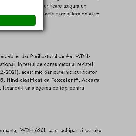
%. Acest nivel de purificare asigura un
nd ideal pentru persoanele care sufera de astm
e
arcabile, dar Purificatorul de Aer WDH-
tional. In testul de consumator al revistei
/2021), acest mic dar puternic purificator
, fiind clasificat ca "excelent"
. Aceasta
ale, facandu-l un alegerea de top pentru
ormanta, WDH-626L este echipat si cu alte