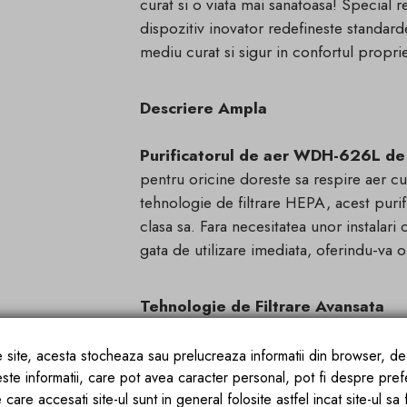
curat si o viata mai sanatoasa! Special r
dispozitiv inovator redefineste standard
mediu curat si sigur in confortul proprie
Descriere Ampla
Purificatorul de aer WDH-626L de
pentru oricine doreste sa respire aer cu
tehnologie de filtrare HEPA, acest puri
clasa sa. Fara necesitatea unor instalari
gata de utilizare imediata, oferindu-va 
Tehnologie de Filtrare Avansata
La baza performantelor sale impresiona
ce site, acesta stocheaza sau prelucreaza informatii din browser, d
unul dintre cele mai eficiente filtre disp
este informatii, care pot avea caracter personal, pot fi despre pref
 care accesati site-ul sunt in general folosite astfel incat site-ul sa
particule extrem de fine, de pana la 0,