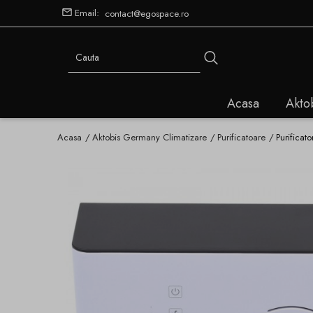
Email:
contact@egospace.ro
Acasa
Akto
Acasa
Aktobis Germany Climatizare
Purificatoare
Purificat