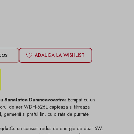
ADAUGA LA WISHLIST
COS
tru Sanatatea Dumneavoastra:
Echipat cu un
catorul de aer WDH-626L capteaza si filtreaza
 germenii si praful fin, cu o rata de puritate
mpla:
Cu un consum redus de energie de doar 6W,