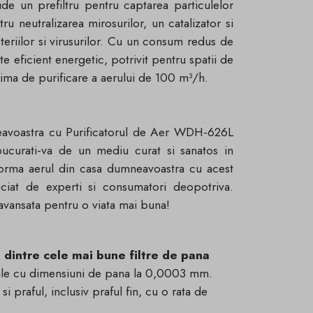
ude un prefiltru pentru captarea particulelor
ru neutralizarea mirosurilor, un catalizator si
eriilor si virusurilor. Cu un consum redus de
e eficient energetic, potrivit pentru spatii de
xima de purificare a aerului de 100 m³/h.
mneavoastra cu Purificatorul de Aer WDH-626L
bucurati-va de un mediu curat si sanatos in
sforma aerul din casa dumneavoastra cu acest
eciat de experti si consumatori deopotriva.
 avansata pentru o viata mai buna!
l dintre cele mai bune filtre de pana
icule cu dimensiuni de pana la 0,0003 mm.
i praful, inclusiv praful fin, cu o rata de