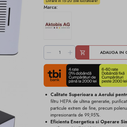
Livrare in 15-20 zile lucrătoare!
Marca:
-
+
ADAUGA IN 
Calitate Superioara a Aerului pen
filtru HEPA de ultima generatie, purifi
particule extrem de fine, precum polenul,
impresionanta de 99,95%.
Eficienta Energetica si Operare Si