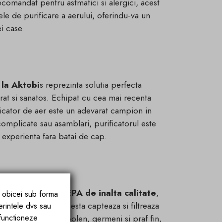
ecomandat pentru astmatici si alergici, acest
ele de purificare a aerului, oferindu-va un
i case.
 la Aktobi
s reprezinta solutia perfecta
rat si sanatos. Echipat cu cea mai recenta
ficator de aer este un adevarat campion in
 complicate sau asamblari, purificatorul este
o experienta fara batai de cap.
nte sta un
filtru HEPA de inalta calitate
,
e obicei sub forma
onibile pe piata. Acesta capteaza si filtreaza
erintele dvs sau
 functioneze
0003 mm, inclusiv polen, germeni si praf fin,