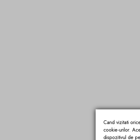
Cand vizitati ori
cookie-urilor. Ac
dispozitivul de pe