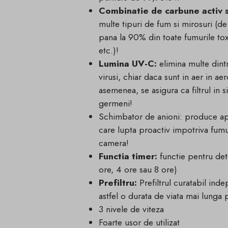
Combinatie de carbune activ si
multe tipuri de fum si mirosuri (
pana la 90% din toate fumurile t
etc.)!
Lumina UV-C:
elimina multe dintr
virusi, chiar daca sunt in aer in a
asemenea, se asigura ca filtrul in 
germeni!
Schimbator de anioni: produce ap
care lupta proactiv impotriva fumul
camera!
Functia timer:
functie pentru det
ore, 4 ore sau 8 ore)
Prefiltru:
Prefiltrul curatabil inde
astfel o durata de viata mai lunga 
3 nivele de viteza
Foarte usor de utilizat