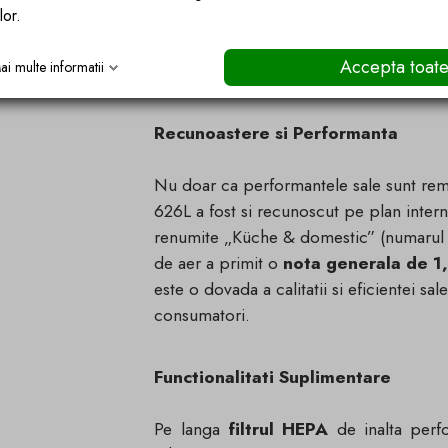
lor.
cu o rata de puritate uluitoare de 99,95
mediu sanatos si lipsit de alergeni, fii
Accepta toat
ai multe informatii
sau alergii.
Recunoastere si Performanta
Nu doar ca performantele sale sunt rem
626L a fost si recunoscut pe plan interna
renumite „Küche & domestic” (numarul 2
de aer a primit o
nota generala de 1,5
este o dovada a calitatii si eficientei s
consumatori.
Functionalitati Suplimentare
Pe langa
filtrul HEPA
de inalta perf