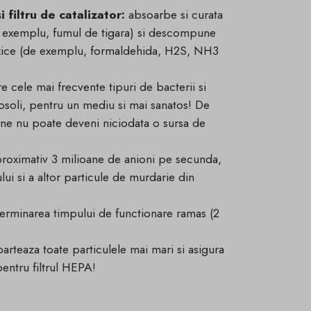
 filtru de catalizator:
absoarbe si curata
de exemplu, fumul de tigara) si descompune
oxice (de exemplu, formaldehida, H2S, NH3
e cele mai frecvente tipuri de bacterii si
erosoli, pentru un mediu si mai sanatos! De
sine nu poate deveni niciodata o sursa de
roximativ 3 milioane de anioni pe secunda,
ui si a altor particule de murdarie din
erminarea timpului de functionare ramas (2
parteaza toate particulele mai mari si asigura
pentru filtrul HEPA!