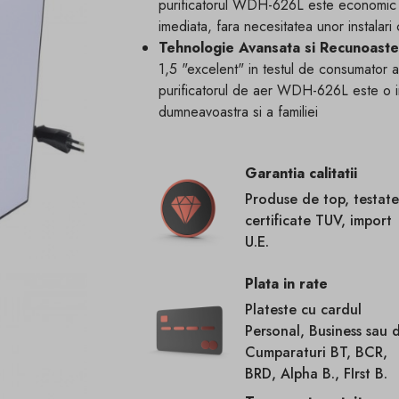
purificatorul WDH-626L este economic si
imediata, fara necesitatea unor instalari
Tehnologie Avansata si Recunoaste
1,5 "excelent" in testul de consumator 
purificatorul de aer WDH-626L este o in
dumneavoastra si a familiei
Garantia calitatii
Produse de top, testate
certificate TUV, import
U.E.
Plata in rate
Plateste cu cardul
Personal, Business sau 
Cumparaturi BT, BCR,
BRD, Alpha B., FIrst B.