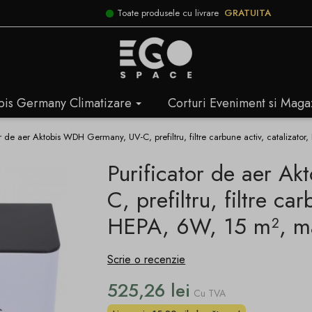
Toate produsele cu livrare
GRATUITA
bis Germany Climatizare
Corturi Eveniment si Maga
or de aer Aktobis WDH Germany, UV-C, prefiltru, filtre carbune activ, catalizat
Purificator de aer A
C, prefiltru, filtre car
HEPA, 6W, 15 m², ma
Scrie o recenzie
525,26 lei
Cu TVA