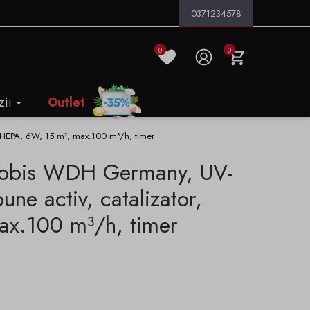
0371234578
0
0
zii
Outlet
or, HEPA, 6W, 15 m², max.100 m³/h, timer
ktobis WDH Germany, UV-
bune activ, catalizator,
x.100 m³/h, timer