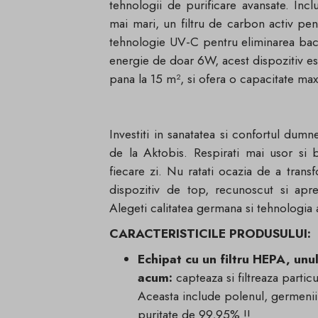
tehnologii de purificare avansate. Incl
mai mari, un filtru de carbon activ pent
tehnologie UV-C pentru eliminarea bact
energie de doar 6W, acest dispozitiv est
pana la 15 m², si ofera o capacitate ma
Investiti in sanatatea si confortul du
de la Aktobis. Respirati mai usor si 
fiecare zi. Nu ratati ocazia de a tran
dispozitiv de top, recunoscut si apr
Alegeti calitatea germana si tehnologia
CARACTERISTICILE PRODUSULUI:
Echipat cu un filtru HEPA, unu
acum:
capteaza si filtreaza part
Aceasta include polenul, germenii s
puritate de 99,95% !!