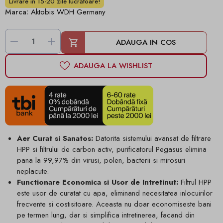
Livrare in 15-20 zile lucrătoare!
Marca:
Aktobis WDH Germany
-
+
ADAUGA IN COS
ADAUGA LA WISHLIST
Aer Curat si Sanatos:
Datorita sistemului avansat de filtrare
HPP si filtrului de carbon activ, purificatorul Pegasus elimina
pana la 99,97% din virusi, polen, bacterii si mirosuri
neplacute.
Functionare Economica si Usor de Intretinut:
Filtrul HPP
este usor de curatat cu apa, eliminand necesitatea inlocuirilor
frecvente si costisitoare. Aceasta nu doar economiseste bani
pe termen lung, dar si simplifica intretinerea, facand din