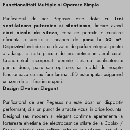
Functionalitati Multiple si Operare Simpla
Purificatorul de aer Pegasus este dotat cu
trei
ventilatoare puternice si silentioase
, fiecare avand
cinci nivele de viteza
, ceea ce permite o curatare
eficienta a aerului in incaperi de
pana la 50 m²
.
Dispozitivul include si un dozator de parfum integrat, pentru
a adauga o nota placuta de prospetime in aerul curat.
Cronometrul incorporat permite setarea purificatorului
pentru doua, patru sau opt ore, iar modul de noapte
functioneaza cu sau fara lumina LED estompata, asigurand
un somn linistit fara intreruperi.
Design Elvetian Elegant
Purificatorul de aer Pegasus nu este doar un dispozitiv
performant, ci si un punct de atractie vizual in orice locuinta.
Designul sau modern si elegant confirma apartenenta la
fortareata elvetiana de electrocasnice stilate de la Coplax /
Stylies, oferind atat calitate tehnica superioara, cat si o