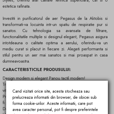
estetica rafinata.
Investiti in purificatorul de aer Pegasus de la Aktobis si
transformati-va locuinta intr-un spatiu de respiratie pur si
sanatos. Cu tehnologia sa avansata de filtrare,
functionalitatile multiple si designul elegant, Pegasus asigura
intotdeauna o calitate optima a aerului, oferindu-va un
mediu curat si placut in fiecare zi. Alegeti performanta si
stilul pentru un aer mai sanatos si mai proaspat in casa
dumneavoastra.
CARACTERISTICILE PRODUSULUI:
Design modern si elegant Panou tactil modern!
Trei ventilatoare puternice si silentioase, cu cinci nivele de
viteza!
Cand vizitati orice site, acesta stocheaza sau
Prefiltru: Prefiltrul elimina toate particulele mai mari, cum ar
prelucreaza informatii din browser, de obicei sub
fi parul si scame
forma cookie-urilor. Aceste informatii, care pot
Dozator de parfum!
avea caracter personal, pot fi despre preferintele