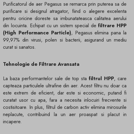
Purificatorul de aer Pegasus se remarca prin puterea sa de
purificare si designul atragator, fiind o alegere excelenta
pentru oricine doreste sa imbunatateasca calitatea aerului
din locuinta. Echipat cu un sistem special de
filtrare HPP
(High Performance Particle)
, Pegasus elimina pana la
99,97% din virusi, polen si bacterii, asigurand un mediu
curat si sanatos.
Tehnologie de Filtrare Avansata
La baza performantelor sale de top sta
filtrul HPP
, care
capteaza particulele ultrafine din aer. Acest filtru nu doar ca
este extrem de eficient, dar este si economic, putand fi
curatat usor cu apa, fara a necesita inlocuiri frecvente si
costisitoare. In plus, filtrul de carbon activ elimina mirosurile
neplacute, contribuind la un aer proaspat si placut in
incapere.