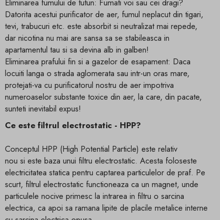
Eliminarea fumului de tutun: Fumati voi sau cei dragi?
Datorita acestui purificator de aer, fumul neplacut din tigari,
tevi, trabucuri etc. este absorbit si neutralizat mai repede,
dar nicotina nu mai are sansa sa se stabileasca in
apartamentul tau si sa devina alb in galben!
Eliminarea prafului fin si a gazelor de esapament: Daca
locuiti langa o strada aglomerata sau intr-un oras mare,
protejati-va cu purificatorul nostru de aer impotriva
numeroaselor substante toxice din aer, la care, din pacate,
sunteti inevitabil expus!
Ce este filtrul electrostatic - HPP?
Conceptul HPP (High Potential Particle) este relativ
nou si este baza unui filtru electrostatic. Acesta foloseste
electricitatea statica pentru captarea particulelor de praf. Pe
scurt, filtrul electrostatic functioneaza ca un magnet, unde
particulele nocive primesc la intrarea in filtru o sarcina
electrica, ca apoi sa ramana lipite de placile metalice interne
cu sarcina electrica opusa.