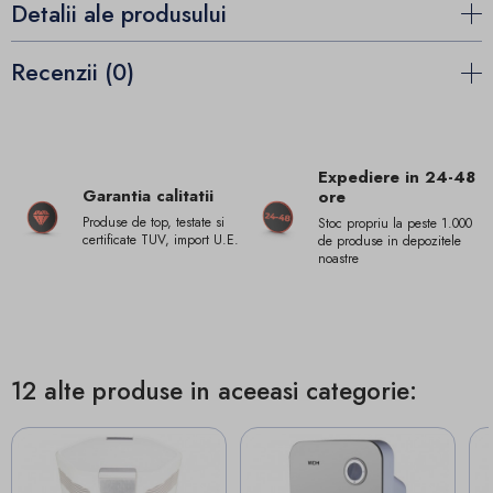
Detalii ale produsului
Recenzii (0)
Expediere in 24-48
Garantia calitatii
ore
Produse de top, testate si
Stoc propriu la peste 1.000
certificate TUV, import U.E.
de produse in depozitele
noastre
12 alte produse in aceeasi categorie: