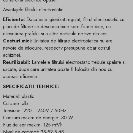
Avantajele filtrului electrostatic:
Eficienta:
Daca este igienizat regulat, filtrul electrostatic cu
placi de filtrare se descurca bine spre foarte bine, cu
eliminarea prafului si a altor particule nocive din aer.
Costuri mici:
Unitatea de filtrare electrostatica nu are
nevoie de inlocuire, respectiv presupune doar costul
achizitiei.
Reutilizabil:
Lamelele filtrului electrostatic trebuie spalate si
uscate, dupa care unitatea poate fi folosita din nou cu
aceeasi eficienta.
SPECIFICATII TEHNICE:
Material: plastic
Culoare: alb
Tensiune: 220 ~ 240V / 50Hz
Consum maxim de energie: 30 W
Flux de aer maxim: 125 m³/h
Nivel de zgomot: 35-52.5 dB