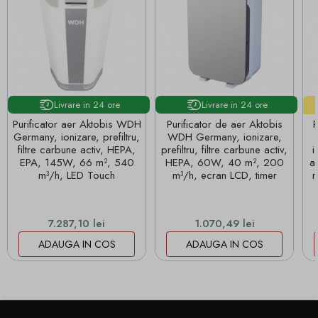
Livrare in 24 ore
Livrare in 24 ore
Purificator aer Aktobis WDH
Purificator de aer Aktobis
P
Germany, ionizare, prefiltru,
WDH Germany, ionizare,
filtre carbune activ, HEPA,
prefiltru, filtre carbune activ,
i
EPA, 145W, 66 m², 540
HEPA, 60W, 40 m², 200
a
m³/h, LED Touch
m³/h, ecran LCD, timer
m
Pret
Pret
7.287,10 lei
1.070,49 lei
ADAUGA IN COS
ADAUGA IN COS