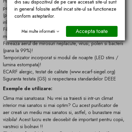
HPP electrostatic permanent - Tehnologie de filtrare a
dvs sau dispozitivul de pe care accesati site-ul sunt
particulelor cu potential ridicat; filtru principal lavabil
in general folosite astfel incat site-ul sa functioneze
(performanta asemanatoare HEPA, nu este necesara
conform asteptarilor.
inlocuirea)!
Filtre cu carbune activ: absoarbe si purifica multe tipuri de
Accepta toate
Mai multe informatii
mirosuri
Filtreaza aerul de mirosuri neplacute, virusi, polen si bacterii
(pana la 99%)!
Temporizator incorporat si modul de noapte (LED stins /
lumina estompata)!
ECARF alergic, testat de calitate (www.ecarf-siegel.org)
Siguranta testata (GS) si respectarea standardelor DEEE
Exemple de utilizare:
Clima mai sanatoasa: Nu vrei sa traiesti si intr-un climat
interior mai sanatos si mai optim? Cu acest purificator de
aer creati un mediu mai sanatos si, astfel, o bunastare mai
vizibila! Acest lucru este deosebit de important pentru copii,
varstnici si bolnavi !!