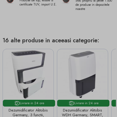
Produse de top, testate si
Stoc propriu la peste 1.000
certificate TUV, import U.E.
de produse in depozitele
noastre
16 alte produse in aceeasi categorie:
Livrare in 24 ore
Livrare in 24 ore
Dezumidificator Aktobis
Dezumidificator Aktobis
Germany, 3 functii,
WDH Germany, SMART,