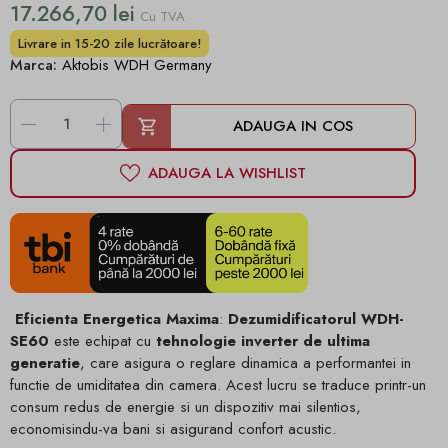
17.266,70 lei
Cu TVA
Livrare in 15-20 zile lucrătoare!
Marca:
Aktobis WDH Germany
-
+
ADAUGA IN COS
ADAUGA LA WISHLIST
Eficienta Energetica Maxima
:
Dezumidificatorul WDH-
SE60
este echipat cu
tehnologie inverter de ultima
generatie
, care asigura o reglare dinamica a performantei in
functie de umiditatea din camera. Acest lucru se traduce printr-un
consum redus de energie si un dispozitiv mai silentios,
economisindu-va bani si asigurand confort acustic.