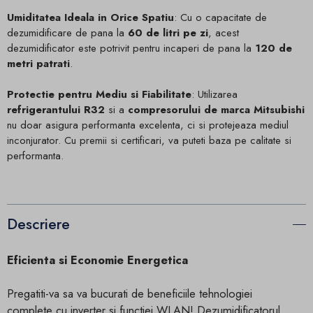
Umiditatea Ideala in Orice Spatiu
: Cu o capacitate de
dezumidificare de pana la
60 de litri pe zi
, acest
dezumidificator este potrivit pentru incaperi de pana la
120 de
metri patrati
.
Protectie pentru Mediu si Fiabilitate
: Utilizarea
refrigerantului R32
si a
compresorului de marca Mitsubishi
nu doar asigura performanta excelenta, ci si protejeaza mediul
inconjurator. Cu premii si certificari, va puteti baza pe calitate si
performanta.
Descriere
Eficienta si Economie Energetica
Pregatiti-va sa va bucurati de beneficiile tehnologiei
complete cu inverter si functiei WLAN! Dezumidificatorul