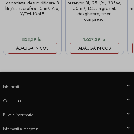
capacitate dezumidificare 8
rezervor 3l, 25 l/zi, 335W,
litri/zi, suprafata 15 m², Alb,
50 m², LCD, higrostat,
m³
WDH-106LE
dezghetare, timer,
compresor
Pret
Pret
853,39 lei
1.657,39 lei
ADAUGA IN COS
ADAUGA IN COS
Informatii
Contul tau
Buletin informativ
Informatiile magazinului