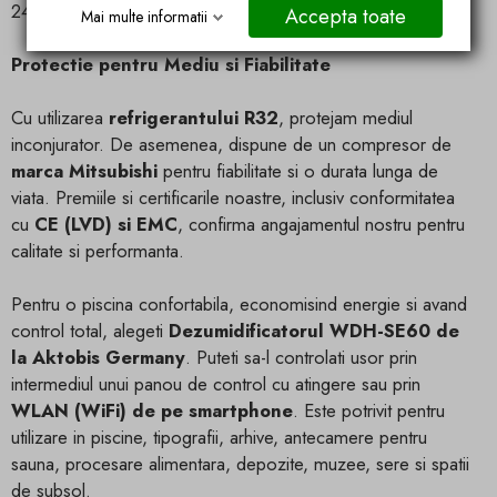
24 de ore pentru controlul complet al mediului dvs.
Accepta toate
Mai multe informatii
Protectie pentru Mediu si Fiabilitate
Cu utilizarea
refrigerantului R32
, protejam mediul
inconjurator. De asemenea, dispune de un compresor de
marca Mitsubishi
pentru fiabilitate si o durata lunga de
viata. Premiile si certificarile noastre, inclusiv conformitatea
cu
CE (LVD) si EMC
, confirma angajamentul nostru pentru
calitate si performanta.
Pentru o piscina confortabila, economisind energie si avand
control total, alegeti
Dezumidificatorul WDH-SE60 de
la Aktobis Germany
. Puteti sa-l controlati usor prin
intermediul unui panou de control cu atingere sau prin
WLAN (WiFi) de pe smartphone
. Este potrivit pentru
utilizare in piscine, tipografii, arhive, antecamere pentru
sauna, procesare alimentara, depozite, muzee, sere si spatii
de subsol.