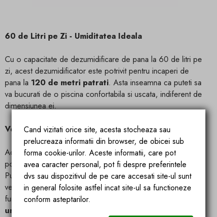
60 de Litri pe Zi - Umiditatea Ideala
Cu o capacitate de dezumidificare de pana la 60 de litri pe
zi, acest dezumidificator este potrivit pentru incaperi de
pana la
120 de metri patrati
. Asta inseamna ca puteti sa
va bucurati de o piscina confortabila si uscata, indiferent de
dimensiunea ei.
Versatilitate si Confort
Cand vizitati orice site, acesta stocheaza sau
prelucreaza informatii din browser, de obicei sub
Acest deshidrator este perfect adaptat pentru spatiile unde
forma cookie-urilor. Aceste informatii, care pot
pot aparea gaze agresive, precum clor, sare, sau solventi.
avea caracter personal, pot fi despre preferintele
Puteti alege sa-l montati pe perete sau sa-l utilizati in pozitie
dvs sau dispozitivul de pe care accesati site-ul sunt
verticala, iar kit-ul de montare pe perete, suporturile si
in general folosite astfel incat site-ul sa functioneze
furtunul de condens sunt incluse. De asemenea, dispune de
conform asteptarilor.
un filtru de aer lavabil, un afisaj digital
si un ceas de